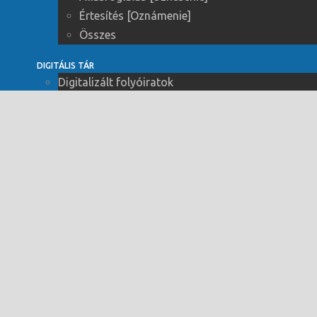
Értesítés [Oznámenie]
Összes
DIGITÁLIS TÁR
Digitalizált folyóiratok
A Hét (1956–1996)
Fáklya (1951–1956)
Irodalmi Szemle (1958–2021)
Komáromi Lapok (1918–1943)
Képes Hét (1928–1936)
Losonci Újság (1906-1919)
Magyar Írás (1932–1937)
Nő (1952-1992)
Prágai Magyar Hírlap (1922–1938)
Szabad Földműves (1950–1988)
Szabad Kapacitás (1989–1997)
Szabad Újság (1991–1993)