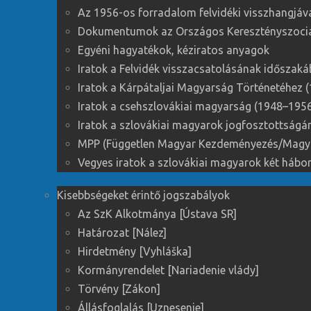
Az 1956-os forradalom felvidéki visszhangjáva
Dokumentumok az Országos Keresztényszocial
Egyéni hagyatékok, kéziratos anyagok
Iratok a Felvidék visszacsatolásának időszak
Iratok a Kárpátaljai Magyarság Történetéhez 
Iratok a csehszlovákiai magyarság (1948–1956)
Iratok a szlovákiai magyarok jogfosztottság
MPP (Független Magyar Kezdeményezés/Magyar
Vegyes iratok a szlovákiai magyarok két hábor
Kisebbségeket érintő jogszabályok
Az SzK Alkotmánya [Ústava SR]
Határozat [Nález]
Hirdetmény [Vyhláška]
Kormányrendelet [Nariadenie vlády]
Törvény [Zákon]
Állásfoglalás [Uznesenie]