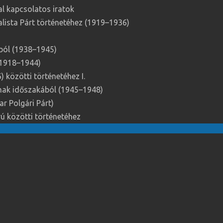
l kapcsolatos iratok
ista Párt történetéhez (1919–1936)
ából (1938–1945)
(1918–1944)
 közötti történetéhez I.
ának időszakából (1945–1948)
 Polgári Párt)
ú közötti történetéhez