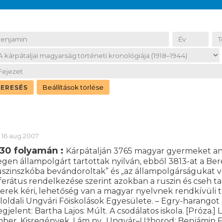
16 aug 2007
930 folyamán :
Kárpátalján 3765 magyar gyermeket any
egen állampolgárt tartottak nyilván, ebből 3813-at a Bere
szinszkóba bevándoroltak” és „az állampolgárságukat ves
ferátus rendelkezése szerint azokban a ruszin és cseh t
erek kéri, lehetőség van a magyar nyelvnek rendkívüli t
loldali Ungvári Főiskolások Egyesülete. – Egry-harangot
gjelent: Bartha Lajos: Múlt. A csodálatos iskola. [Próza.]
ber. Kisregények. Lám ny., Ungvár–Užhorod; Benjámin Fe