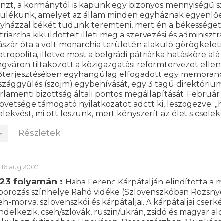
nzt, a kormánytól is kapunk egy bizonyos mennyiségű s
rulékunk, amelyet az állam minden egyháznak egyenlően
yházzal békét tudunk teremteni, mert én a békességet 
triarcha kiküldötteit illeti meg a szervezési és adminiszt
ászár óta a volt monarchia területén alakuló görögkeleti
tropolita, illetve most a belgrádi pátriárka hatásköre a
gváron tiltakozott a közigazgatási reformtervezet ellen
őterjesztésében egyhangúlag elfogadott egy memorandu
szággyűlés (szojm) egybehívását, egy 3 tagú direktórium
rlamenti bizottság általi pontos megállapítását. Februá
övetsége támogató nyilatkozatot adott ki, leszögezve: „
elekvést, mi ott leszünk, mert kényszerít az élet s csel
Részletek
16 aug 2007
923 folyamán :
Haba Ferenc Kárpátalján elindította a 
borozás színhelye Rahó vidéke (Szlovenszkóban Rozsnyó)
eh-morva, szlovenszkói és kárpátaljai. A kárpátaljai cserk
ndelkezik, cseh/szlovák, ruszin/ukrán, zsidó és magyar