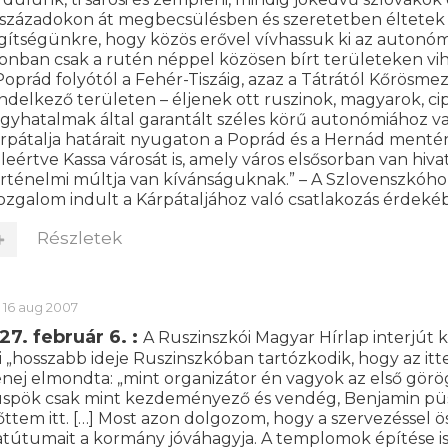
századokon át megbecsülésben és szeretetben éltetek 
gítségünkre, hogy közös erővel vívhassuk ki az autonómi
onban csak a rutén néppel közösen bírt területeken vih
Poprád folyótól a Fehér-Tiszáig, azaz a Tátrától Kőrösme
ndelkező területen – éljenek ott ruszinok, magyarok, c
gyhatalmak által garantált széles körű autonómiához v
rpátalja határait nyugaton a Poprád és a Hernád menté
leértve Kassa városát is, amely város elsősorban van hiv
rténelmi múltja van kívánságuknak.” – A Szlovenszkóhoz
zgalom indult a Kárpátaljához való csatlakozás érdeké
Részletek
16 aug 2007
27. február 6. :
A Ruszinszkói Magyar Hírlap interjút k
i „hosszabb ideje Ruszinszkóban tartózkodik, hogy az it
enej elmondta: „mint organizátor én vagyok az első görö
spök csak mint kezdeményező és vendég, Benjamin pü
őttem itt. […] Most azon dolgozom, hogy a szervezéssel 
atútumait a kormány jóváhagyja. A templomok építése is