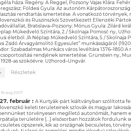
géla háza. Regény. A Reggel, Pozsony Vajas Klára: Fehér 
regszász; Földesi Gyula: Az autonóm Kárpátoroszország ál
lasztási rendtartás ismertetése. A vonatkozó törvények, 
lovenszkói és Ruszinszkói Szövetkezett Ellenzéki Párto
adóvállallat, Bratislava–Pozsony; Mónus Gyula: Zilárd k
plap Műkedvelő Színtára, 2./ Skolnaja Pomosč ny., Užhor
lusi életből. /A Néplap Műkedvelő Színtára, 5./ Skolnaja
si Zsidó Árvagyámolító Egyesület” munkásságáról (1920
dor: Szabadalmas Munkács város levéltára 1376–1850.A 
 csoportosítási rendjének ismertetése. Grünstein ny., 
 1928-as szökőévre. Užhorod–Ungvár.
Részletek
16 aug 2007
27. február :
A Kurtyák-párt kiáltványban szólította fe
lovenszkó keleti területeinek szlovák és magyar lakoss
bennünket törvényesen megillető autonómiát, hanem eh
rpátalja területére […] elsősorban hozzátok fordulunk s
csületes cipszerek, kik az országnak becsületes, törvény
rdulunk, ti sárosi és zempléni, mindig jókedvű szlovákok 