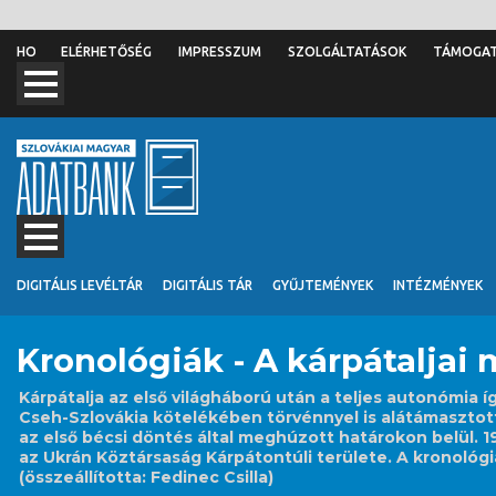
ELÉRHETŐSÉG
IMPRESSZUM
SZOLGÁLTATÁSOK
TÁMOGA
DIGITÁLIS LEVÉLTÁR
DIGITÁLIS TÁR
GYŰJTEMÉNYEK
INTÉZMÉNYEK
Kronológiák - A kárpátaljai 
Kárpátalja az első világháború után a teljes autonómia
Cseh-Szlovákia kötelékében törvénnyel is alátámasztot
az első bécsi döntés által meghúzott határokon belül. 19
az Ukrán Köztársaság Kárpátontúli területe. A kronológi
(összeállította: Fedinec Csilla)