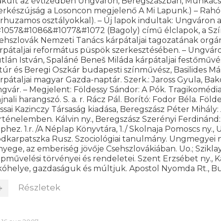
akult az évtizedben Ungváron, Beregszászban, Munkács
erkészújság a Losoncon megjelenő A Mi Lapunk.) – Rahón r
rhuzamos osztályokkal). – Új lapok indultak: Ungváron a 
1057&#1086&#1077&#1072 (Bagoly) című élclapok, a Színhá
ehszlovák Nemzeti Tanács kárpátaljai tagozatának org
rpátaljai református püspök szerkesztésében. – Ungváron v
tlán István, Spaláné Beneš Miláda kárpátaljai festőmű
túr és Beregi Oszkár budapesti színművész, Basilides Már
rpátaljai magyar Gazda-naptár. Szerk.: Jaross Gyula, Bak
gvár. – Megjelent: Földessy Sándor: A Pók. Tragikomédi
jnali harangszó. S. a. r. Rácz Pál. Borító: Fodor Béla. Föl
ssai Kazinczy Társaság kiadása, Beregszász Péter Mihály:
rténelemben. Kálvin ny., Beregszász Szerényi Ferdinánd
phez. 1.r. /A Néplap Könyvtára, 1./ Skolnaja Pomoscs ny., 
dkarpatszka Rusz. Szociológiai tanulmány. Ungmegyei ny
nyege, az emberiség jövője Csehszlovákiában. Uo.; Szikl
pművelési törvényei és rendeletei. Szent Erzsébet ny., K
kóhelye, gazdaságuk és múltjuk. Apostol Nyomda Rt., B
Részletek