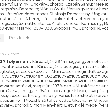
egény.] Lám ny., Ungvár–Užhorod; Czabán Samu: Mese az
regszász–Berehovo; Mónus Gyula: Verses gyermek beszé
rási közművelődési tanács. Skolnaja Pomoscs ny., Ungvár
ektanításról. A beregszászi tankerület tantervének nyom
regszász; Szmutkó Etelka: A lélek énekel. Kormos ny., 
80 éves Masaryk. 1850–1930. Svoboda ny., Užhorod; R. Voz
Részletek
16 aug 2007
927 folyamán :
Kárpátalján 3844 magyar gyermeket anya
ilvántartása szerint Kárpátalján a betegség miatti haláles
gbetegedések okozzák. – Munkácson megindult az agrár
1079&#1077&#1084&#1083&#1077&#1075&#1098&#108
1087&#1086&#1083&#1094&#1084&#1094&#1082&#1072 (F
gváron adták ki, megszűnt 1938-ban. – Munkácson ven
ínművész, a magyar fővárosban Unger István, a kárpátalja
ksay József és Erdélyi Béla nyilvános festőiskolát szerve
gyapámról. [Próza.] Első teljes kiadás. Viktória ny., Ungv
gvár–Užhorod; Simon Menyhért: Életünk lényege. [Verse