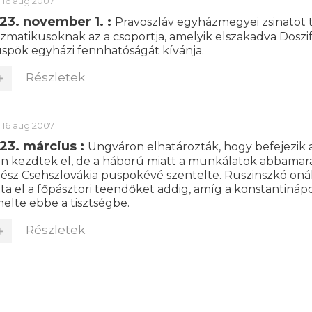
16 aug 2007
23. november 1. :
Pravoszláv egyházmegyei zsinatot t
izmatikusoknak az a csoportja, amelyik elszakadva Doszi
spök egyházi fennhatóságát kívánja.
Részletek
16 aug 2007
23. március :
Ungváron elhatározták, hogy befejezik 
n kezdtek el, de a háború miatt a munkálatok abbamaradt
ész Csehszlovákia püspökévé szentelte. Ruszinszkó öná
tta el a főpásztori teendőket addig, amíg a konstantináp
elte ebbe a tisztségbe.
Részletek