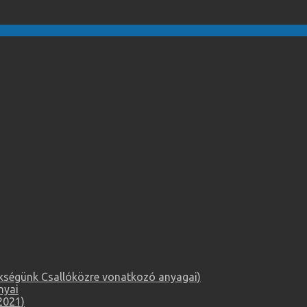
örökségünk Csallóközre vonatkozó anyagai)
nyai
2021)