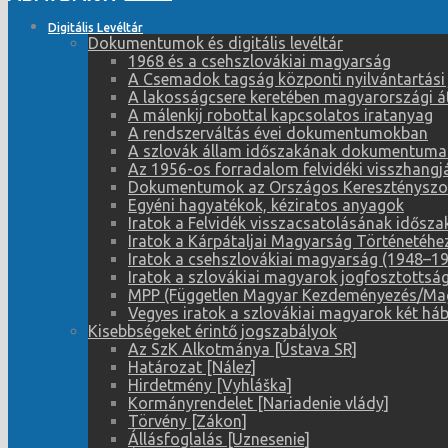
Digitális Levéltár
Dokumentumok és digitális levéltár
1968 és a csehszlovákiai magyarság
A Csemadok tagság központi nyilvántartási
A lakosságcsere keretében magyarországi átt
A málenkij robottal kapcsolatos iratanyag
A rendszerváltás évei dokumentumokban
A szlovák állam időszakának dokumentuma
Az 1956-os forradalom felvidéki visszhangj
Dokumentumok az Országos Keresztényszoci
Egyéni hagyatékok, kéziratos anyagok
Iratok a Felvidék visszacsatolásának idősz
Iratok a Kárpátaljai Magyarság Történetéhe
Iratok a csehszlovákiai magyarság (1948–195
Iratok a szlovákiai magyarok jogfosztotts
MPP (Független Magyar Kezdeményezés/Magy
Vegyes iratok a szlovákiai magyarok két háb
Kisebbségeket érintő jogszabályok
Az SzK Alkotmánya [Ústava SR]
Határozat [Nález]
Hirdetmény [Vyhláška]
Kormányrendelet [Nariadenie vlády]
Törvény [Zákon]
Állásfoglalás [Uznesenie]