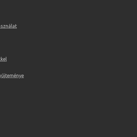
asználat
kel
yűjteménye