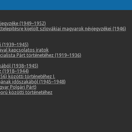
 jegyzéke (1949–1952)
elepítésre kijelölt szlovákiai magyarok névjegyzékei (1946)
i (1939–1945)
ával kapcsolatos iratok
alista Párt történetéhez (1919–1936)
akából (1938–1945)
z (1918–1944)
6) közötti történetéhez I.
ágának időszakából (1945–1948)
ar Polgári Párt)
orú közötti történetéhez