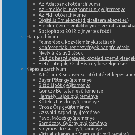
Az Adatbank fotóarchívuma
Az Etnológiai Központ DIA gyűjteménye
Az FKI fotóarchívuma
Digitális Emlékezet (digitalisemlekezet.eu)
Emlékművek – emlékhelyek – vizuális nyelvh
Sociophoto 2012 díjnyertes fotói
Hangarchívum
Felmérések, közvéleménykutatások
Konferenciák, rendezvények hangfelvételei
Nyelvjárás gyűjtések
Rádiós beszélgetések közéleti személyiségek
Életútinterjúk, Oral History beszélgetések
Képeslaparchívum
A Fórum Kisebbségkutató Intézet képeslapg
Bayer Péter gyűjteménye
Bittó Lipót gyűjteménye
Gönczy Bertalan gyűjteménye
Hermély Lajos gyűjteménye
Köteles László gyűjteménye
Orosz Örs gyűjteménye
Ozsvald Árpád gyűjteménye
Pavol Mózeš gyűjteménye
Sarnóczay György gyűjteménye
Solymos József gyűjteménye
Virtuális képeslap (nem saját gyűjtemény)