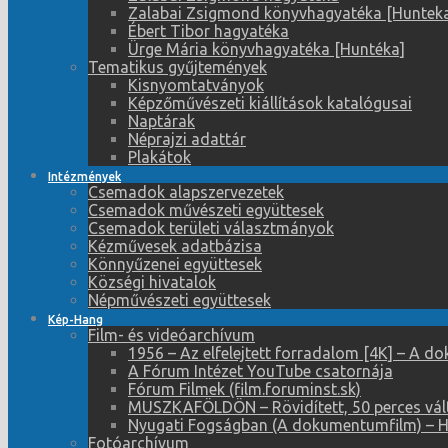
Zalabai Zsigmond könyvhagyatéka [Huntek
Ébert Tibor hagyatéka
Ürge Mária könyvhagyatéka [Huntéka]
Tematikus gyűjtemények
Kisnyomtatványok
Képzőművészeti kiállítások katalógusai
Naptárak
Néprajzi adattár
Plakátok
Intézmények
Csemadok alapszervezetek
Csemadok művészeti együttesek
Csemadok területi választmányok
Kézművesek adatbázisa
Könnyűzenei együttesek
Községi hivatalok
Népművészeti együttesek
Kép-Hang
Film- és videóarchívum
1956 – Az elfelejtett forradalom [4K] – A 
A Fórum Intézet YouTube csatornája
Fórum Filmek (film.foruminst.sk)
MUSZKAFÖLDÖN – Rövidített, 50 perces vál
Nyugati Fogságban (A dokumentumfilm) – 
Fotóarchívum