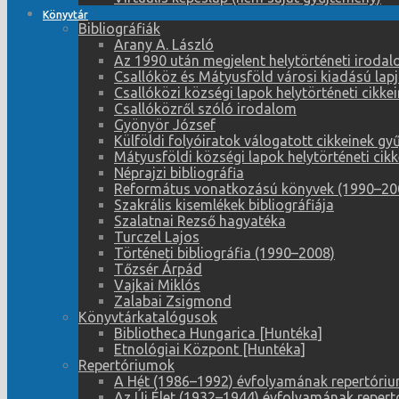
Könyvtár
Bibliográfiák
Arany A. László
Az 1990 után megjelent helytörténeti iroda
Csallóköz és Mátyusföld városi kiadású lapj
Csallóközi községi lapok helytörténeti cikk
Csallóközről szóló irodalom
Gyönyör József
Külföldi folyóiratok válogatott cikkeinek g
Mátyusföldi községi lapok helytörténeti cik
Néprajzi bibliográfia
Református vonatkozású könyvek (1990–20
Szakrális kisemlékek bibliográfiája
Szalatnai Rezső hagyatéka
Turczel Lajos
Történeti bibliográfia (1990–2008)
Tőzsér Árpád
Vajkai Miklós
Zalabai Zsigmond
Könyvtárkatalógusok
Bibliotheca Hungarica [Huntéka]
Etnológiai Központ [Huntéka]
Repertóriumok
A Hét (1986–1992) évfolyamának repertóri
Az Új Élet (1932–1944) évfolyamának reper