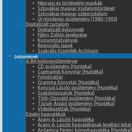
Néprajzi és történelmi munkák
Szlovákiai magyar irodalomtörténet
Szlovákiai magyar szépirodalom
Új mindenes gyűjtemény (1980–1993)
Digitalizált tartalom
Digitalizált évkönyvek
Fábry Zoltán levelezése
Kisnyomtatványok
Regionális lapok
Szakrális Kisemlék Archívum
Gyűjtemények
A BH különgyűjteményei
CD gyűjtemény [Hunteka]
Csemadok Könyvtár [Huntéka]
Folyóirattár
Gramma Könyvtár [Huntéka]
Koncsol László gyűjtemény [Huntéka]
Szakdolgozatok [Hunteka]
Tóth–Ozsvald gyűjtemény [Huntéka]
Tőzsér Árpád gyűjtemény [Huntéka]
Videókazetták [Hunteka]
Egyéni hagyatékok
Arany A. László hagyatéka
Arany A. László hagyatékának levéltári leltá
Ardamica Ferenc könyvhagyatéka [Huntéka]