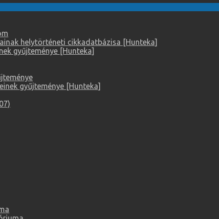
lom
ainak helytörténeti cikkadatbázisa [Hunteka]
einek gyűjteménye [Hunteka]
yűjteménye
keinek gyűjteménye [Hunteka]
07)
uma
tóriuma