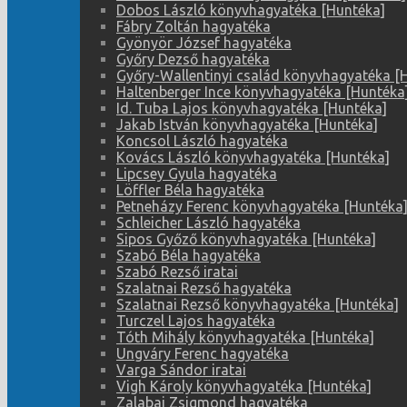
Dobos László könyvhagyatéka [Huntéka]
Fábry Zoltán hagyatéka
Gyönyör József hagyatéka
Győry Dezső hagyatéka
Győry-Wallentinyi család könyvhagyatéka [
Haltenberger Ince könyvhagyatéka [Huntéka
Id. Tuba Lajos könyvhagyatéka [Huntéka]
Jakab István könyvhagyatéka [Huntéka]
Koncsol László hagyatéka
Kovács László könyvhagyatéka [Huntéka]
Lipcsey Gyula hagyatéka
Löffler Béla hagyatéka
Petneházy Ferenc könyvhagyatéka [Huntéka
Schleicher László hagyatéka
Sipos Győző könyvhagyatéka [Huntéka]
Szabó Béla hagyatéka
Szabó Rezső iratai
Szalatnai Rezső hagyatéka
Szalatnai Rezső könyvhagyatéka [Huntéka]
Turczel Lajos hagyatéka
Tóth Mihály könyvhagyatéka [Huntéka]
Ungváry Ferenc hagyatéka
Varga Sándor iratai
Vigh Károly könyvhagyatéka [Huntéka]
Zalabai Zsigmond hagyatéka