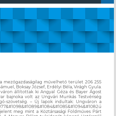
lján a mezőgazdaságilag művelhető terület 206 255
muel, Boksay József, Erdélyi Béla, Virágh Gyula.
váron állítottak ki Angyal Géza és Bayer Ágost
yar bajnoka volt az Ungvári Munkás Testvériség
gó-szövetség. – Új lapok indultak: Ungváron a
7&#1098&#1089&#1084&#1085&#1094&#1082ú
 jelent meg mint a Köztársasági Földműves Párt