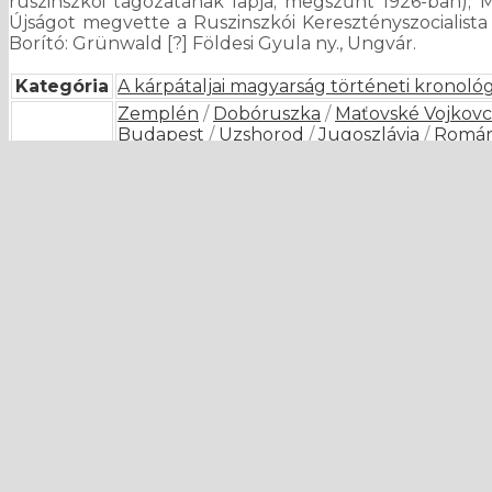
ruszinszkói tagozatának lapja; megszűnt 1926-ban); M
Újságot megvette a Ruszinszkói Keresztényszocialista
Borító: Grünwald [?] Földesi Gyula ny., Ungvár.
Kategória
A kárpátaljai magyarság történeti kronológ
Zemplén
/
Dobóruszka
/
Maťovské Vojkov
Budapest
/
Uzshorod
/
Jugoszlávia
/
Román
Lajos
/
Prága
/
Kisrát
/
Nagyrát
/
Tiszasalam
Rákóczi Szövetség
/
Roma
/
Técső
/
Tyacsiv
(Zsatkovics Gergely)
/
görög katolikus
/
egy
Berzeviczy István
/
Flach Jakab
/
Hámos Al
Papp Antal
/
Szovjetunió (Oroszország, Ukr
Bereg
/
Sáros
/
Ugocsa
/
autonómiatervek
Mukacseve
/
Simon Mózes
/
Földesi Gyula
katolikus
/
Dolhai
/
Huszti
/
Nagybereznai
/
Vinohragyiv
/
Munkácsi (Munkácsvidéki)
/
K
Központi Orosz (Ruszin) Nemzeti Tanács
/
rendeletek
/
Alsóvereckei
/
Beregszászi
/
Il
postatakarék, pénzügyek
/
csehszlovák vá
Balog Juro
/
Kaminszki József
/
Országos Ma
ünnepek, évfordulók
/
Ehrenfeld Péter
/
k
Tóth András
/
cserkészet
/
Toronszky Endr
kishatár
/
elemi, polgári iskola
/
Černy Jan
/
/
Szabó András
/
magyar pártszövetség
/
De