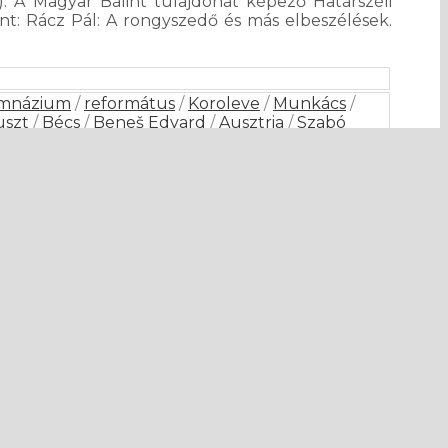
). A Magyar Bálint tulajdonát képező Határszéli
ent: Rácz Pál: A rongyszedő és más elbeszélések.
imnázium
/
református
/
Koroleve
/
Munkács
/
uszt
/
Bécs
/
Beneš Edvard
/
Ausztria
/
Szabó
sy Béla
/
Árvay József
/
New York
/
Mécs László
/
hszlovák Nemzeti Tanács
/
Zhatkovych Gregory
vények
/
Volosin Avgusztin (Volosin Ágoston)
/
örvényszék, ügyészség, karhatalom
/
statárium
/
i
/
Szolyva
/
Szvaljava
/
Abaúj, Abaúj-Torna
/
 Baktay
/
ipar, kereskedelem
/
Polchy István
/
Mihály)
/
népszavazás
/
kárpátaljai (szojm)
/
római
racvölgyi
/
Ungvári (Ungvidéki)
/
Nagyszől[l]ős
/
yelvkérdés
/
tanítóképzés
/
Rahó
/
Rahiv
/
élet
/
direktórium
/
oktatásügy
/
csehszlovák
ősi
/
Szolyvai
/
Taracközi
/
bank, hitelintézet,
zvita Egyesület (Kultúregyesület, Társaság)
/
y (Szentiványi) József
/
Zseltvay János
/
/
Boldizsár Boldizsár
/
statisztika
/
Demkó Mihály
/
y
/
Havas Emil
/
közlekedés, határforgalom,
formátus Egyházmegye
/
pravoszláv, görögkeleti
ói Méhészek Egyesülete (Ruszinszkói Országos