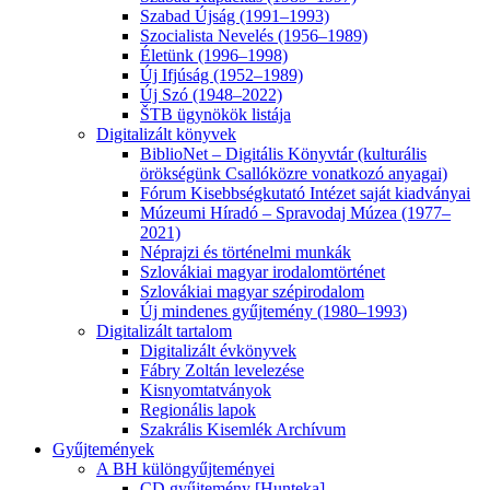
Szabad Újság (1991–1993)
Szocialista Nevelés (1956–1989)
Életünk (1996–1998)
Új Ifjúság (1952–1989)
Új Szó (1948–2022)
ŠTB ügynökök listája
Digitalizált könyvek
BiblioNet – Digitális Könyvtár (kulturális
örökségünk Csallóközre vonatkozó anyagai)
Fórum Kisebbségkutató Intézet saját kiadványai
Múzeumi Híradó – Spravodaj Múzea (1977–
2021)
Néprajzi és történelmi munkák
Szlovákiai magyar irodalomtörténet
Szlovákiai magyar szépirodalom
Új mindenes gyűjtemény (1980–1993)
Digitalizált tartalom
Digitalizált évkönyvek
Fábry Zoltán levelezése
Kisnyomtatványok
Regionális lapok
Szakrális Kisemlék Archívum
Gyűjtemények
A BH különgyűjteményei
CD gyűjtemény [Hunteka]