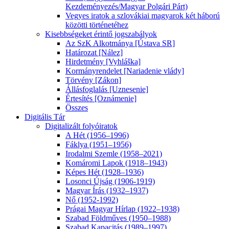
Kezdeményezés/Magyar Polgári Párt)
Vegyes iratok a szlovákiai magyarok két háború
közötti történetéhez
Kisebbségeket érintő jogszabályok
Az SzK Alkotmánya [Ústava SR]
Határozat [Nález]
Hirdetmény [Vyhláška]
Kormányrendelet [Nariadenie vlády]
Törvény [Zákon]
Állásfoglalás [Uznesenie]
Értesítés [Oznámenie]
Összes
Digitális Tár
Digitalizált folyóiratok
A Hét (1956–1996)
Fáklya (1951–1956)
Irodalmi Szemle (1958–2021)
Komáromi Lapok (1918–1943)
Képes Hét (1928–1936)
Losonci Újság (1906-1919)
Magyar Írás (1932–1937)
Nő (1952-1992)
Prágai Magyar Hírlap (1922–1938)
Szabad Földműves (1950–1988)
Szabad Kapacitás (1989–1997)