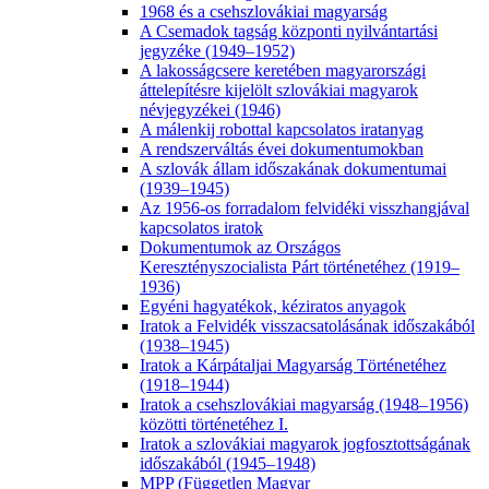
1968 és a csehszlovákiai magyarság
A Csemadok tagság központi nyilvántartási
jegyzéke (1949–1952)
A lakosságcsere keretében magyarországi
áttelepítésre kijelölt szlovákiai magyarok
névjegyzékei (1946)
A málenkij robottal kapcsolatos iratanyag
A rendszerváltás évei dokumentumokban
A szlovák állam időszakának dokumentumai
(1939–1945)
Az 1956-os forradalom felvidéki visszhangjával
kapcsolatos iratok
Dokumentumok az Országos
Keresztényszocialista Párt történetéhez (1919–
1936)
Egyéni hagyatékok, kéziratos anyagok
Iratok a Felvidék visszacsatolásának időszakából
(1938–1945)
Iratok a Kárpátaljai Magyarság Történetéhez
(1918–1944)
Iratok a csehszlovákiai magyarság (1948–1956)
közötti történetéhez I.
Iratok a szlovákiai magyarok jogfosztottságának
időszakából (1945–1948)
MPP (Független Magyar