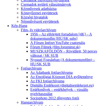
Csemadok művészeti együttesek
Csemadok területi választmányok
Kézművesek adatbázisa
Könnyűzenei együttesek
Községi hivatalok
Népművészeti együttesek
Kép-Hang
Film- és videóarchívum
1956 – Az elfelejtett forradalom [4K] – A
dokumentumflm [HU/SK subs]
A Fórum Intézet YouTube csatornája
Fórum Filmek (film.foruminst.sk)
MUSZKAFÖLDÖN – Rövidített, 50 perces
változat / SK SUB
Nyugati Fogságban (A dokumentumfilm) –
HU/SK SUB
Fotóarchívum
Az Adatbank fotóarchívuma
Az Etnológiai Központ DIA gyűjteménye
Az FKI fotóarchívuma
Digitális Emlékezet (digitalisemlekezet.eu)
Emlékművek – emlékhelyek – vizuális
nyelvhasználat
Sociophoto 2012 díjnyertes fotói
Hangarchívum