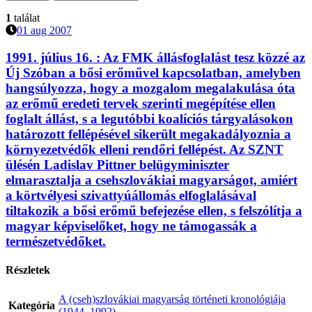
1
találat
01 aug 2007
1991. július 16. :
Az FMK állásfoglalást tesz közzé az
Új Szóban a bősi erőművel kapcsolatban, amelyben
hangsúlyozza, hogy a mozgalom megalakulása óta
az erőmű eredeti tervek szerinti megépítése ellen
foglalt állást, s a legutóbbi koalíciós tárgyalásokon
határozott fellépésével sikerült megakadályoznia a
környezetvédők elleni rendőri fellépést. Az SZNT
ülésén Ladislav Pittner belügyminiszter
elmarasztalja a csehszlovákiai magyarságot, amiért
a körtvélyesi szivattyúállomás elfoglalásával
tiltakozik a bősi erőmű befejezése ellen, s felszólítja a
magyar képviselőket, hogy ne támogassák a
természetvédőket.
Részletek
A (cseh)szlovákiai magyarság történeti kronológiája
Kategória
(1944–1992)