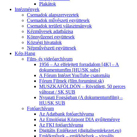
Plakátok
Intézmények
Csemadok alapszervezetek
Csemadok művészeti együttesek
Csemadok területi választmányok
Kézművesek adatbázisa
Könnyűzenei együttesek
Községi hivatalok
Népművészeti együttesek
Kép-Hang
Film- és videóarchívum
1956 – Az elfelejtett forradalom [4K] – A
dokumentumflm [HU/SK subs]
A Fórum Intézet YouTube csatornája
Fórum Filmek (film.foruminst.sk)
MUSZKAFÖLDÖN – Rövidített, 50 perces
változat / SK SUB
Nyugati Fogságban (A dokumentumfilm) –
HU/SK SUB
Fotóarchívum
Az Adatbank fotóarchívuma
Az Etnológiai Központ DIA gyűjteménye
Az FKI fotóarchívuma
Digitális Emlékezet (digitalisemlekezet.eu)
Emlékművek – emlékhelyek – vizuális