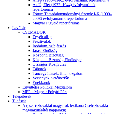
A Hét (1986–1992) évfolyamának repertóriuma
Az Új Élet (1932–1944) évfolyamának
repertóriuma
Fórum Társadalomtudományi Szemle I-X (1999–
2008) évfolyamának repertóriuma
Magyar Figyelő repertóriuma
Levéltár
CSEMADOK
Egyéb állag
Fesztiválok
Irodalom, színjátszás
Járási Elnökség
Központi Bizottság
Központi Bizottság Elnöksége
Országos Közgyűlés
Táborok
Táncegyüttesek, táncmozgalom
Versenyek, vetélkedők
Énekkarok
Együttélés Politikai Mozgalom
MPP – Magyar Polgári Párt
Települések
Tudástár
A (cseh)szlovákiai magyarok lexikona Csehszlovákia
megalakulásától napjainkig