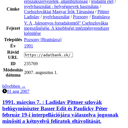
erőszakszervezetek, állambiztonság
/
irodalmi élet
/
nyelvhasználat - helységnevek használata
/
Címke
Csehszlovákiai Magyar Írók Társasága
/
Pittner
Ladislav
/
nyelvhasználat
/
Pozsony
/
Bratislava
V. A „bársonyos forradalomtól” Csehszlovákia
Fejezet
megszűnéséig. A kisebbségi intézményrendszer
kiépülése
Település
Pozsony [Bratislava]
Év
1991
Rövid
URL
ID
235769
Módosítás
2007. augusztus 1.
dátuma
bővebben →
01 aug 2007
1991. március 7. :
Ladislav Pittner szlovák
belügyminiszter Bauer Edit és Paulicky Péter
február 19-i interpellációjára válaszolva jogosnak
minősíti a kétnyelvű feliratok eltávolítását.