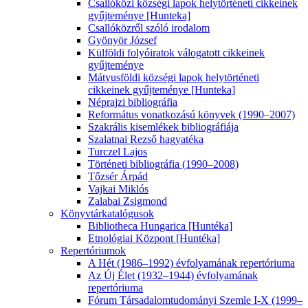
Csallóközi községi lapok helytörténeti cikkeinek
gyűjteménye [Hunteka]
Csallóközről szóló irodalom
Gyönyör József
Külföldi folyóiratok válogatott cikkeinek
gyűjteménye
Mátyusföldi községi lapok helytörténeti
cikkeinek gyűjteménye [Hunteka]
Néprajzi bibliográfia
Református vonatkozású könyvek (1990–2007)
Szakrális kisemlékek bibliográfiája
Szalatnai Rezső hagyatéka
Turczel Lajos
Történeti bibliográfia (1990–2008)
Tőzsér Árpád
Vajkai Miklós
Zalabai Zsigmond
Könyvtárkatalógusok
Bibliotheca Hungarica [Huntéka]
Etnológiai Központ [Huntéka]
Repertóriumok
A Hét (1986–1992) évfolyamának repertóriuma
Az Új Élet (1932–1944) évfolyamának
repertóriuma
Fórum Társadalomtudományi Szemle I-X (1999–