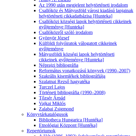
Az 1990 után megjelent helytörténeti irodalom
Csallóköz és Mátyusföld városi kiadású lapjainak
helytörténeti cikkadatbázisa [Hunteka]
Csallóközi községi lapok helytörténeti cikkeinek
gyűjteménye [Hunteka]
Csallóközről szóló irodalom
Gyönyör József
Külföldi folyóiratok válogatott cikkeinek
gyűjteménye
Mátyusföldi községi lapok helytörténeti
cikkeinek gyűjteménye [Hunteka]
Néprajzi bibliográfia
Református vonatkozású könyvek (1990–2007)
Szakrális kisemlékek bibliográfiája
Szalatnai Rezső hagyatéka
Turczel Lajos
Történeti bibliográfia (1990–2008)
Tőzsér Árpád
Vajkai Miklós
Zalabai Zsigmond
Könyvtárkatalógusok
Bibliotheca Hungarica [Huntéka]
Etnológiai Központ [Huntéka]
Repertóriumok