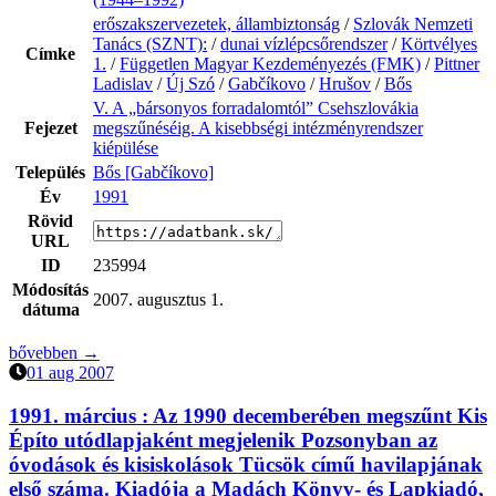
erőszakszervezetek, állambiztonság
/
Szlovák Nemzeti
Tanács (SZNT):
/
dunai vízlépcsőrendszer
/
Körtvélyes
Címke
1.
/
Független Magyar Kezdeményezés (FMK)
/
Pittner
Ladislav
/
Új Szó
/
Gabčíkovo
/
Hrušov
/
Bős
V. A „bársonyos forradalomtól” Csehszlovákia
Fejezet
megszűnéséig. A kisebbségi intézményrendszer
kiépülése
Település
Bős [Gabčíkovo]
Év
1991
Rövid
URL
ID
235994
Módosítás
2007. augusztus 1.
dátuma
bővebben →
01 aug 2007
1991. március :
Az 1990 decemberében megszűnt Kis
Építo utódlapjaként megjelenik Pozsonyban az
óvodások és kisiskolások Tücsök című havilapjának
első száma. Kiadója a Madách Könyv- és Lapkiadó,