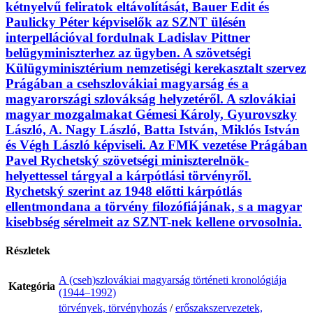
kétnyelvű feliratok eltávolítását, Bauer Edit és
Paulicky Péter képviselők az SZNT ülésén
interpellációval fordulnak Ladislav Pittner
belügyminiszterhez az ügyben. A szövetségi
Külügyminisztérium nemzetiségi kerekasztalt szervez
Prágában a csehszlovákiai magyarság és a
magyarországi szlovákság helyzetéről. A szlovákiai
magyar mozgalmakat Gémesi Károly, Gyurovszky
László, A. Nagy László, Batta István, Miklós István
és Végh László képviseli. Az FMK vezetése Prágában
Pavel Rychetský szövetségi miniszterelnök-
helyettessel tárgyal a kárpótlási törvényről.
Rychetský szerint az 1948 előtti kárpótlás
ellentmondana a törvény filozófiájának, s a magyar
kisebbség sérelmeit az SZNT-nek kellene orvosolnia.
Részletek
A (cseh)szlovákiai magyarság történeti kronológiája
Kategória
(1944–1992)
törvények, törvényhozás
/
erőszakszervezetek,