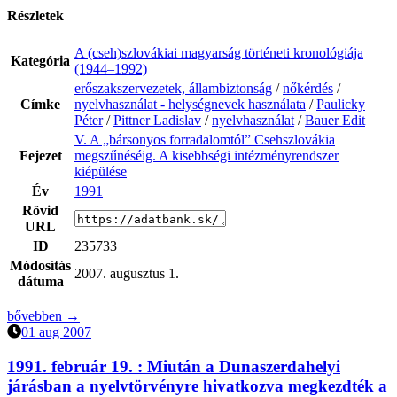
Részletek
A (cseh)szlovákiai magyarság történeti kronológiája
Kategória
(1944–1992)
erőszakszervezetek, állambiztonság
/
nőkérdés
/
Címke
nyelvhasználat - helységnevek használata
/
Paulicky
Péter
/
Pittner Ladislav
/
nyelvhasználat
/
Bauer Edit
V. A „bársonyos forradalomtól” Csehszlovákia
Fejezet
megszűnéséig. A kisebbségi intézményrendszer
kiépülése
Év
1991
Rövid
URL
ID
235733
Módosítás
2007. augusztus 1.
dátuma
bővebben →
01 aug 2007
1991. február 19. :
Miután a Dunaszerdahelyi
járásban a nyelvtörvényre hivatkozva megkezdték a