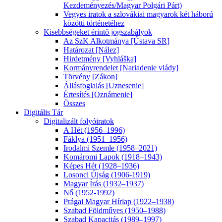
Kezdeményezés/Magyar Polgári Párt)
Vegyes iratok a szlovákiai magyarok két háború
közötti történetéhez
Kisebbségeket érintő jogszabályok
Az SzK Alkotmánya [Ústava SR]
Határozat [Nález]
Hirdetmény [Vyhláška]
Kormányrendelet [Nariadenie vlády]
Törvény [Zákon]
Állásfoglalás [Uznesenie]
Értesítés [Oznámenie]
Összes
Digitális Tár
Digitalizált folyóiratok
A Hét (1956–1996)
Fáklya (1951–1956)
Irodalmi Szemle (1958–2021)
Komáromi Lapok (1918–1943)
Képes Hét (1928–1936)
Losonci Újság (1906-1919)
Magyar Írás (1932–1937)
Nő (1952-1992)
Prágai Magyar Hírlap (1922–1938)
Szabad Földműves (1950–1988)
Szabad Kapacitás (1989–1997)