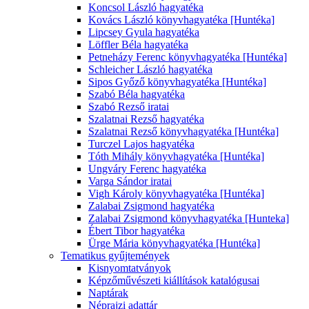
Koncsol László hagyatéka
Kovács László könyvhagyatéka [Huntéka]
Lipcsey Gyula hagyatéka
Löffler Béla hagyatéka
Petneházy Ferenc könyvhagyatéka [Huntéka]
Schleicher László hagyatéka
Sipos Győző könyvhagyatéka [Huntéka]
Szabó Béla hagyatéka
Szabó Rezső iratai
Szalatnai Rezső hagyatéka
Szalatnai Rezső könyvhagyatéka [Huntéka]
Turczel Lajos hagyatéka
Tóth Mihály könyvhagyatéka [Huntéka]
Ungváry Ferenc hagyatéka
Varga Sándor iratai
Vigh Károly könyvhagyatéka [Huntéka]
Zalabai Zsigmond hagyatéka
Zalabai Zsigmond könyvhagyatéka [Hunteka]
Ébert Tibor hagyatéka
Ürge Mária könyvhagyatéka [Huntéka]
Tematikus gyűjtemények
Kisnyomtatványok
Képzőművészeti kiállítások katalógusai
Naptárak
Néprajzi adattár