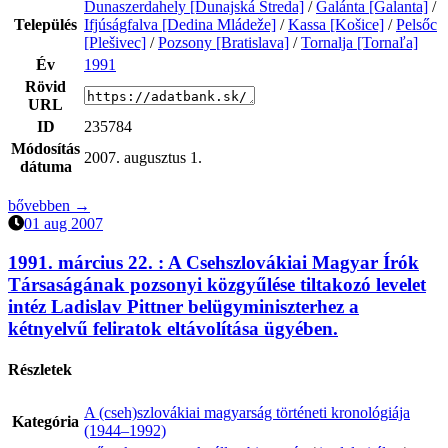
Dunaszerdahely [Dunajská Streda]
/
Galánta [Galanta]
/
Település
Ifjúságfalva [Dedina Mládeže]
/
Kassa [Košice]
/
Pelsőc
[Plešivec]
/
Pozsony [Bratislava]
/
Tornalja [Tornaľa]
Év
1991
Rövid
URL
ID
235784
Módosítás
2007. augusztus 1.
dátuma
bővebben →
01 aug 2007
1991. március 22. :
A Csehszlovákiai Magyar Írók
Társaságának pozsonyi közgyűlése tiltakozó levelet
intéz Ladislav Pittner belügyminiszterhez a
kétnyelvű feliratok eltávolítása ügyében.
Részletek
A (cseh)szlovákiai magyarság történeti kronológiája
Kategória
(1944–1992)