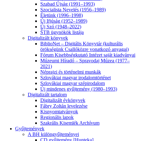
Szabad Újság (1991–1993)
Szocialista Nevelés (1956–1989)
Életünk (1996–1998)
Új Ifjúság (1952–1989)
Új Szó (1948–2022)
ŠTB ügynökök listája
Digitalizált könyvek
BiblioNet – Digitális Könyvtár (kulturális
örökségünk Csallóközre vonatkozó anyagai)
Fórum Kisebbségkutató Intézet saját kiadványai
Múzeumi Híradó – Spravodaj Múzea (1977–
2021)
Néprajzi és történelmi munkák
Szlovákiai magyar irodalomtörténet
Szlovákiai magyar szépirodalom
Új mindenes gyűjtemény (1980–1993)
Digitalizált tartalom
Digitalizált évkönyvek
Fábry Zoltán levelezése
Kisnyomtatványok
Regionális lapok
Szakrális Kisemlék Archívum
Gyűjtemények
A BH különgyűjteményei
CD gyűjtemény [Hunteka]