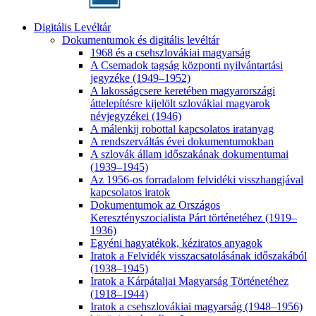
Digitális Levéltár
Dokumentumok és digitális levéltár
1968 és a csehszlovákiai magyarság
A Csemadok tagság központi nyilvántartási
jegyzéke (1949–1952)
A lakosságcsere keretében magyarországi
áttelepítésre kijelölt szlovákiai magyarok
névjegyzékei (1946)
A málenkij robottal kapcsolatos iratanyag
A rendszerváltás évei dokumentumokban
A szlovák állam időszakának dokumentumai
(1939–1945)
Az 1956-os forradalom felvidéki visszhangjával
kapcsolatos iratok
Dokumentumok az Országos
Keresztényszocialista Párt történetéhez (1919–
1936)
Egyéni hagyatékok, kéziratos anyagok
Iratok a Felvidék visszacsatolásának időszakából
(1938–1945)
Iratok a Kárpátaljai Magyarság Történetéhez
(1918–1944)
Iratok a csehszlovákiai magyarság (1948–1956)