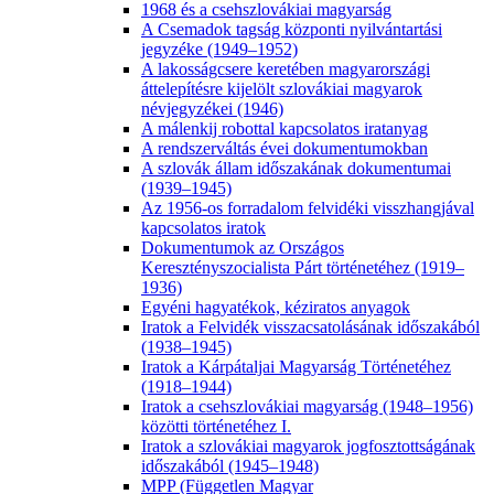
1968 és a csehszlovákiai magyarság
A Csemadok tagság központi nyilvántartási
jegyzéke (1949–1952)
A lakosságcsere keretében magyarországi
áttelepítésre kijelölt szlovákiai magyarok
névjegyzékei (1946)
A málenkij robottal kapcsolatos iratanyag
A rendszerváltás évei dokumentumokban
A szlovák állam időszakának dokumentumai
(1939–1945)
Az 1956-os forradalom felvidéki visszhangjával
kapcsolatos iratok
Dokumentumok az Országos
Keresztényszocialista Párt történetéhez (1919–
1936)
Egyéni hagyatékok, kéziratos anyagok
Iratok a Felvidék visszacsatolásának időszakából
(1938–1945)
Iratok a Kárpátaljai Magyarság Történetéhez
(1918–1944)
Iratok a csehszlovákiai magyarság (1948–1956)
közötti történetéhez I.
Iratok a szlovákiai magyarok jogfosztottságának
időszakából (1945–1948)
MPP (Független Magyar