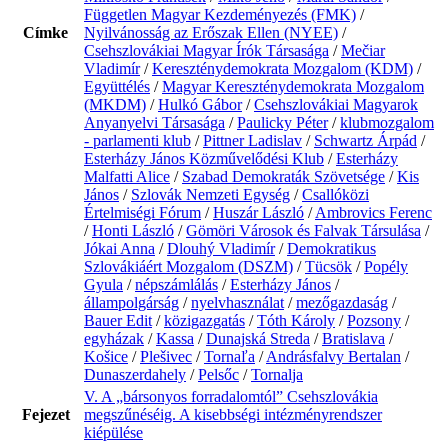
Független Magyar Kezdeményezés (FMK)
/
Címke
Nyilvánosság az Erőszak Ellen (NYEE)
/
Csehszlovákiai Magyar Írók Társasága
/
Mečiar
Vladimír
/
Kereszténydemokrata Mozgalom (KDM)
/
Együttélés
/
Magyar Kereszténydemokrata Mozgalom
(MKDM)
/
Hulkó Gábor
/
Csehszlovákiai Magyarok
Anyanyelvi Társasága
/
Paulicky Péter
/
klubmozgalom
- parlamenti klub
/
Pittner Ladislav
/
Schwartz Árpád
/
Esterházy János Közművelődési Klub
/
Esterházy
Malfatti Alice
/
Szabad Demokraták Szövetsége
/
Kis
János
/
Szlovák Nemzeti Egység
/
Csallóközi
Értelmiségi Fórum
/
Huszár László
/
Ambrovics Ferenc
/
Honti László
/
Gömöri Városok és Falvak Társulása
/
Jókai Anna
/
Dlouhý Vladimír
/
Demokratikus
Szlovákiáért Mozgalom (DSZM)
/
Tücsök
/
Popély
Gyula
/
népszámlálás
/
Esterházy János
/
állampolgárság
/
nyelvhasználat
/
mezőgazdaság
/
Bauer Edit
/
közigazgatás
/
Tóth Károly
/
Pozsony
/
egyházak
/
Kassa
/
Dunajská Streda
/
Bratislava
/
Košice
/
Plešivec
/
Tornaľa
/
Andrásfalvy Bertalan
/
Dunaszerdahely
/
Pelsőc
/
Tornalja
V. A „bársonyos forradalomtól” Csehszlovákia
Fejezet
megszűnéséig. A kisebbségi intézményrendszer
kiépülése