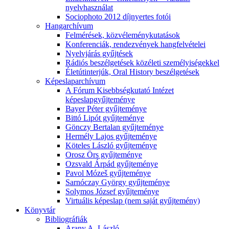
nyelvhasználat
Sociophoto 2012 díjnyertes fotói
Hangarchívum
Felmérések, közvéleménykutatások
Konferenciák, rendezvények hangfelvételei
Nyelvjárás gyűjtések
Rádiós beszélgetések közéleti személyiségekkel
Életútinterjúk, Oral History beszélgetések
Képeslaparchívum
A Fórum Kisebbségkutató Intézet
képeslapgyűjteménye
Bayer Péter gyűjteménye
Bittó Lipót gyűjteménye
Gönczy Bertalan gyűjteménye
Hermély Lajos gyűjteménye
Köteles László gyűjteménye
Orosz Örs gyűjteménye
Ozsvald Árpád gyűjteménye
Pavol Mózeš gyűjteménye
Sarnóczay György gyűjteménye
Solymos József gyűjteménye
Virtuális képeslap (nem saját gyűjtemény)
Könyvtár
Bibliográfiák
Arany A. László