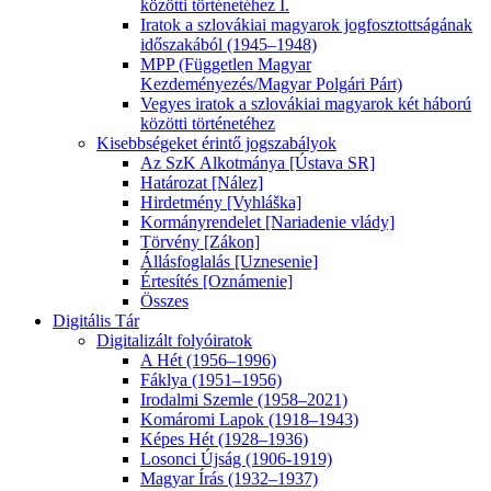
közötti történetéhez I.
Iratok a szlovákiai magyarok jogfosztottságának
időszakából (1945–1948)
MPP (Független Magyar
Kezdeményezés/Magyar Polgári Párt)
Vegyes iratok a szlovákiai magyarok két háború
közötti történetéhez
Kisebbségeket érintő jogszabályok
Az SzK Alkotmánya [Ústava SR]
Határozat [Nález]
Hirdetmény [Vyhláška]
Kormányrendelet [Nariadenie vlády]
Törvény [Zákon]
Állásfoglalás [Uznesenie]
Értesítés [Oznámenie]
Összes
Digitális Tár
Digitalizált folyóiratok
A Hét (1956–1996)
Fáklya (1951–1956)
Irodalmi Szemle (1958–2021)
Komáromi Lapok (1918–1943)
Képes Hét (1928–1936)
Losonci Újság (1906-1919)
Magyar Írás (1932–1937)