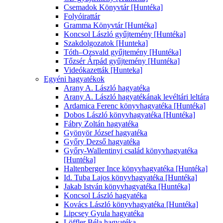
Csemadok Könyvtár [Huntéka]
Folyóirattár
Gramma Könyvtár [Huntéka]
Koncsol László gyűjtemény [Huntéka]
Szakdolgozatok [Hunteka]
Tóth–Ozsvald gyűjtemény [Huntéka]
Tőzsér Árpád gyűjtemény [Huntéka]
Videókazetták [Hunteka]
Egyéni hagyatékok
Arany A. László hagyatéka
Arany A. László hagyatékának levéltári leltára
Ardamica Ferenc könyvhagyatéka [Huntéka]
Dobos László könyvhagyatéka [Huntéka]
Fábry Zoltán hagyatéka
Gyönyör József hagyatéka
Győry Dezső hagyatéka
Győry-Wallentinyi család könyvhagyatéka
[Huntéka]
Haltenberger Ince könyvhagyatéka [Huntéka]
Id. Tuba Lajos könyvhagyatéka [Huntéka]
Jakab István könyvhagyatéka [Huntéka]
Koncsol László hagyatéka
Kovács László könyvhagyatéka [Huntéka]
Lipcsey Gyula hagyatéka
Löffler Béla hagyatéka