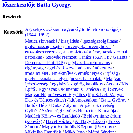
főszerkesztője Batta György.
Részletek
A (cseh)szlovákiai magyarság történeti kronológiája
Kategória
(1944–1992)
Matica slovenská
/
kisajátítás
/
igazságszolgáltatás
/
nyilvánosság - sajtó
/
törvények, törvényhozás
/
erőszakszervezetek, állambiztonság
/
egyházak - római
katolikus
/
Szlovák Nemzeti Tanács (SZNT):
/
Galánta
/
Demokrata Párt (DP)
/
egyházak - református
/
cigányság
/
egyházak - evangélikus
/
nőkérdés
/
irodalmi élet
/
emlékművek, emlékhelyek
/
ifjúság
/
nyelvhasználat - helységnevek használata
/
Magyar
Írószövetség
/
egyházak - görög katolikus
/
óvoda
/
Kis
Építő
/
Egyházak Ökumenikus Tanácsa
/
Ifjú Szivek
Magyar Népművészeti Együttes (Ifjú Szivek Magyar
Dal- és Táncegyüttes)
/
klubmozgalom
/
Batta György
/
Bartók Béla
/
Duka Zólyomi Árpád
/
Szövetségi
Gyűlés
/
Szövetségi Gyűlés Nemzetek Kamarája
/
Madách Könyv- és Lapkiadó
/
Belügyminisztérium
(szlovák)
/
Havel Václav
/
A. Nagy László
/
Fuksz
Sándor
/
Magyar Kulturális Központ (Pozsony)
/
Mikloško František
/
Mikó Jenő
/
Márai Sándor
/