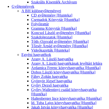
Szakrális Kisemlék Archívum
Gyűjtemények
A BH különgyűjteményei
CD gyűjtemény [Hunteka]
Csemadok Könyvtár [Huntéka]
Folyóirattár
Gramma Könyvtár [Huntéka]
Koncsol László gyűjtemény [Huntéka]
Szakdolgozatok [Hunteka]
Tóth–Ozsvald gyűjtemény [Huntéka]
Tőzsér Árpád gyűjtemény [Huntéka]
Videókazetták [Hunteka]
Egyéni hagyatékok
Arany A. László hagyatéka
Arany A. László hagyatékának levéltári leltára
Ardamica Ferenc könyvhagyatéka [Huntéka]
Dobos László könyvhagyatéka [Huntéka]
Fábry Zoltán hagyatéka
Gyönyör József hagyatéka
Győry Dezső hagyatéka
Győry-Wallentinyi család könyvhagyatéka
[Huntéka]
Haltenberger Ince könyvhagyatéka [Huntéka]
Id. Tuba Lajos könyvhagyatéka [Huntéka]
Jakab István könyvhagyatéka [Huntéka]