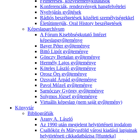
Felmérések, közvéleménykutatások
Konferenciák, rendezvények hangfelvételei
Nyelvjárás gyűjtések
Rádiós beszélgetések közéleti személyiségekkel
Életútinterjúk, Oral History beszélgetések
Képeslaparchívum
A Fórum Kisebbségkutató Intézet
képeslapgyűjteménye
Bayer Péter gyűjteménye
Bittó Lipót gyűjteménye
Gönczy Bertalan gyűjteménye
Hermély Lajos gyűjteménye
Köteles László gyűjteménye
Orosz Örs gyűjteménye
Ozsvald Árpád gyűjteménye
Pavol Mózeš gyűjteménye
Sarnóczay György gyűjteménye
Solymos József gyűjteménye
Virtuális képeslap (nem saját gyűjtemény)
Könyvtár
Bibliográfiák
Arany A. László
Az 1990 után megjelent helytörténeti irodalom
Csallóköz és Mátyusföld városi kiadású lapjainak
helytörténeti cikkadatbázisa [Hunteka]