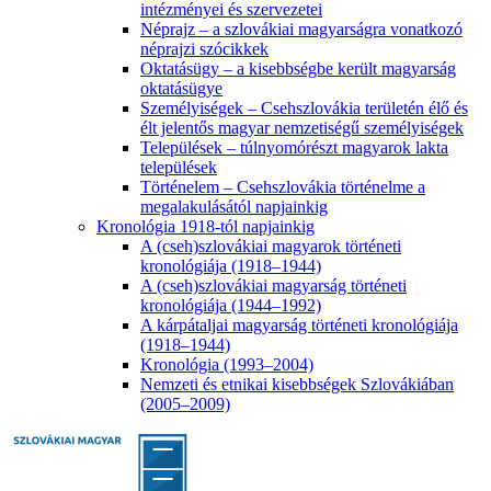
intézményei és szervezetei
Néprajz – a szlovákiai magyarságra vonatkozó
néprajzi szócikkek
Oktatásügy – a kisebbségbe került magyarság
oktatásügye
Személyiségek – Csehszlovákia területén élő és
élt jelentős magyar nemzetiségű személyiségek
Települések – túlnyomórészt magyarok lakta
települések
Történelem – Csehszlovákia történelme a
megalakulásától napjainkig
Kronológia 1918-tól napjainkig
A (cseh)szlovákiai magyarok történeti
kronológiája (1918–1944)
A (cseh)szlovákiai magyarság történeti
kronológiája (1944–1992)
A kárpátaljai magyarság történeti kronológiája
(1918–1944)
Kronológia (1993–2004)
Nemzeti és etnikai kisebbségek Szlovákiában
(2005–2009)