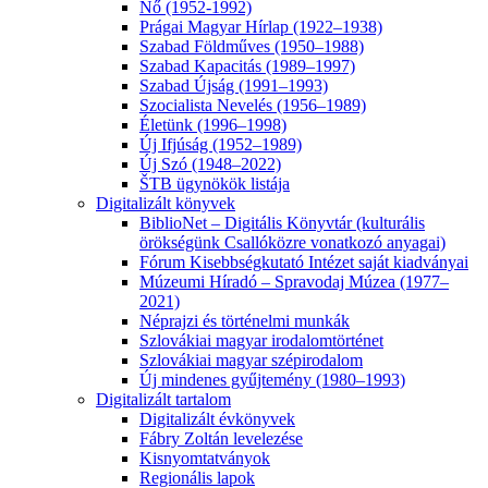
Nő (1952-1992)
Prágai Magyar Hírlap (1922–1938)
Szabad Földműves (1950–1988)
Szabad Kapacitás (1989–1997)
Szabad Újság (1991–1993)
Szocialista Nevelés (1956–1989)
Életünk (1996–1998)
Új Ifjúság (1952–1989)
Új Szó (1948–2022)
ŠTB ügynökök listája
Digitalizált könyvek
BiblioNet – Digitális Könyvtár (kulturális
örökségünk Csallóközre vonatkozó anyagai)
Fórum Kisebbségkutató Intézet saját kiadványai
Múzeumi Híradó – Spravodaj Múzea (1977–
2021)
Néprajzi és történelmi munkák
Szlovákiai magyar irodalomtörténet
Szlovákiai magyar szépirodalom
Új mindenes gyűjtemény (1980–1993)
Digitalizált tartalom
Digitalizált évkönyvek
Fábry Zoltán levelezése
Kisnyomtatványok
Regionális lapok