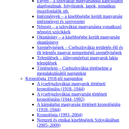
Egyéb – a szlovákiai magyarsággal kapcsolatos
alapfogalmak, folyóiratok, lapok, tematikus
összefoglalók stb.
Intézmények – a kisebbségbe került magyarság
intézményei és szervezetei
Néprajz – a szlovákiai magyarságra vonatkozó
néprajzi szócikkek
Oktatásügy – a kisebbségbe került magyarság
oktatásügye
Személyiségek – Csehszlovákia területén élő és
élt jelentős magyar nemzetiségű személyiségek
Települések – túlnyomórészt magyarok lakta
települések
Történelem – Csehszlovákia történelme a
megalakulásától napjainkig
Kronológia 1918-tól napjainkig
A (cseh)szlovákiai magyarok történeti
kronológiája (1918–1944)
A (cseh)szlovákiai magyarság történeti
kronológiája (1944–1992)
A kárpátaljai magyarság történeti kronológiája
(1918–1944)
Kronológia (1993–2004)
Nemzeti és etnikai kisebbségek Szlovákiában
(2005–2009)