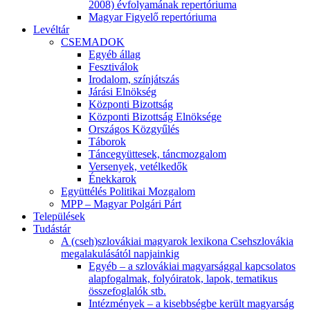
2008) évfolyamának repertóriuma
Magyar Figyelő repertóriuma
Levéltár
CSEMADOK
Egyéb állag
Fesztiválok
Irodalom, színjátszás
Járási Elnökség
Központi Bizottság
Központi Bizottság Elnöksége
Országos Közgyűlés
Táborok
Táncegyüttesek, táncmozgalom
Versenyek, vetélkedők
Énekkarok
Együttélés Politikai Mozgalom
MPP – Magyar Polgári Párt
Települések
Tudástár
A (cseh)szlovákiai magyarok lexikona Csehszlovákia
megalakulásától napjainkig
Egyéb – a szlovákiai magyarsággal kapcsolatos
alapfogalmak, folyóiratok, lapok, tematikus
összefoglalók stb.
Intézmények – a kisebbségbe került magyarság