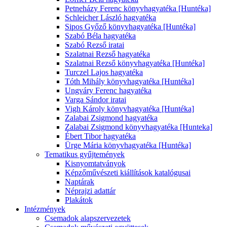
Petneházy Ferenc könyvhagyatéka [Huntéka]
Schleicher László hagyatéka
Sipos Győző könyvhagyatéka [Huntéka]
Szabó Béla hagyatéka
Szabó Rezső iratai
Szalatnai Rezső hagyatéka
Szalatnai Rezső könyvhagyatéka [Huntéka]
Turczel Lajos hagyatéka
Tóth Mihály könyvhagyatéka [Huntéka]
Ungváry Ferenc hagyatéka
Varga Sándor iratai
Vigh Károly könyvhagyatéka [Huntéka]
Zalabai Zsigmond hagyatéka
Zalabai Zsigmond könyvhagyatéka [Hunteka]
Ébert Tibor hagyatéka
Ürge Mária könyvhagyatéka [Huntéka]
Tematikus gyűjtemények
Kisnyomtatványok
Képzőművészeti kiállítások katalógusai
Naptárak
Néprajzi adattár
Plakátok
Intézmények
Csemadok alapszervezetek