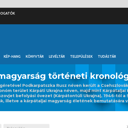
MOGATÓK
KÉP-HANG
KÖNYVTÁR
LEVÉLTÁR
TELEPÜLÉSEK
TUDÁSTÁR
 magyarság történeti kronológ
a ígéretével Podkarpatszka Rusz néven került a Csehszlová
onóm terület Kárpáti Ukrajna néven, majd mint Kárpátalja
zovjet befolyási övezet (Kárpátontúli Ukrajna), 1946-tól a 
, illetve a kárpátaljai magyarság életének bemutatására vál