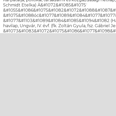
Schmidt Etelka) Ă&#1072&#1085&#1075˙
&#1055&#1086&#1075&#1082&#1072&#1088&#1087&#
&#1075&#1088óć&#1077&#1089&#1084&#1077&#1077
&#1077&#1103&#1089&#1084&#1085&#1094&#1082 (Hangy
havilap, Ungvár, IV. évf. (fk. Zoltán Gyula, fsz. Gábriel 
&#1073&#1083&#1072&#1075&#1086&#1077&#1098&#
katolikus hitbuzgalmi havilap, Ungvár, IV. évf. (k., fsz. I
&#1055&#1086&#1075&#1082&#1072&#1088&#1087&#
&#1075&#1088óć&#1077&#1089&#1084&#1077&#1086 (Kárp
Budapest, III. évf. (fk., fsz. Szilágyi László)
&#1050&#1072&#1088&#1087&#1072&#1084&#1086&
&#1075&#1086&#1083&#1086&#1089 (Kárpátorosz Hang), het
Fenczik István) &#1085&#1072&#1088&#1086&#1075
(Népiskola), a kormányzói biztosság tanügyi osztályának n
Kutlán András) &#1056&#1095&#1089&#1100&#1082&
(Ruszin Ifjúság), a KTT ifjúsági havilapja, Ungvár, II. évf. 
&#1056&#1095&#1089&#1089&#1082&#1086&#1077 &#1
hetente kétszer, politikai, társadalmi, közbiztonsági lap, 
Tiszaháti Magyar Gazda, politikai hetilap, Beregszász, XV
Vármegye Hivatalos Lapja, hetilap, Ungvár, XXI. évf. (fk
Lapja, hetilap, Beregszász, IV. évf. (fk. Fekésházy Zoltán,
Magányos csillag. Versek. Viktória ny., Ungvár; Gereben