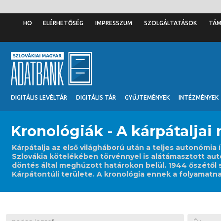
ELÉRHETŐSÉG
IMPRESSZUM
SZOLGÁLTATÁSOK
TÁ
DIGITÁLIS LEVÉLTÁR
DIGITÁLIS TÁR
GYŰJTEMÉNYEK
INTÉZMÉNYEK
Kronológiák - A kárpátaljai
Kárpátalja az első világháború után a teljes autonómi
Szlovákia kötelékében törvénnyel is alátámasztott aut
döntés által meghúzott határokon belül. 1944 őszétől s
Kárpátontúli területe. A kronológia ennek a folyamatnak