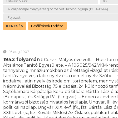
16 aug 2007
1942 folyamán :
Corvin Mátyás éve volt. – Huszton 
Általános Tanító Egyesülete. – A 106.025/942.VKM-rend
tannyelvű gimnáziumokban az érettségi vizsgálat írásbe
tanítási nyelve, a latin nyelv és a német nyelv. Szóbeli:
irodalma, latin nyelv és irodalom, történelem, mennyis
Népművelési Bizottság 75 előadást, 24 különböző tanf
Sajtókamara kárpátaljai kerületi titkára Bártfai László 
(Budapest) és Szilágyi Pál (Ungvár). – Ebben az évben 
kormányzói biztosság hivatalos hetilapja, Ungvár, III. évf.
politikai napilap, Ungvár, XIX. évf. (fk., fsz. Bártfai Lász
XXIII. évf. (k., fsz. Kováts Miklós) Az Őslakó, politikai heti
Kárpátalja, politikai, társadalmi és közgazdasági hetilap,