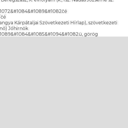
1072&#1084&#1089&#1082čé
íčé
a Kárpátaljai Szövetkezeti Hírlap), szövetkezeti
Jenő) Jóhirnök
1089&#1084&#1085&#1094&#1082ü, görög
lniczky Sándor)
1072&#1084&#1089&#1082&#1086&#1077
átaljai Szövetkezet), szövetkezeti havilap,
#1088&#1095&#1089&#1089&#1082čé
ente kétszer, politikai, Ungvár, XI. évf. (k., fsz.
&#1085&#1072 &#1096&#1082&#1086&#1083&#1072
evelésügyi havilapja, Ungvár, III. évf. (fk., fsz.
#1072 &#1084&#1086&#1083&#1086&#1075&#1077ć
R
(fk., fsz. Harajda János)
089&#1083&#1086&#1077&#1086 (Orosz Szó),
Ungvár, III. évf. (k. Bródy András, fsz. Spák Iván)
~
III. évf. (k., Polchy István, fsz. Balogh Sándor) Ung
h
., fsz. Pereszlényi Ernő) Bereg Vármegye Hivatalos
 fsz. Stéger László). – Megjelent: Kiss László:
A
 Pál: Hajnal a Kárpátalján. Regény. Könyv-, Színpadi