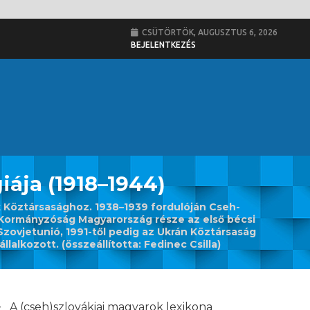
CSÜTÖRTÖK, AUGUSZTUS 6, 2026
BEJELENTKEZÉS
iája (1918–1944)
k Köztársasághoz. 1938–1939 fordulóján Cseh-
i Kormányzóság Magyarország része az első bécsi
Szovjetunió, 1991-től pedig az Ukrán Köztársaság
lalkozott. (összeállította: Fedinec Csilla)
A (cseh)szlovákiai magyarok lexikona