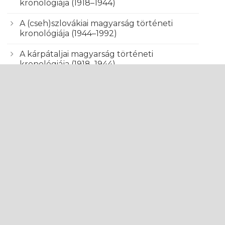
kronológiája (1918–1944)
A (cseh)szlovákiai magyarság történeti
kronológiája (1944–1992)
A kárpátaljai magyarság történeti
kronológiája (1918–1944)
Kronológia (1993–2004)
Nemzeti és etnikai kisebbségek
Szlovákiában (2005–2009)
ÖVIDÍTÉSEK
– [tilde] a szócikk szövegében a címszót
elyettesíti
.
– anyanyelv