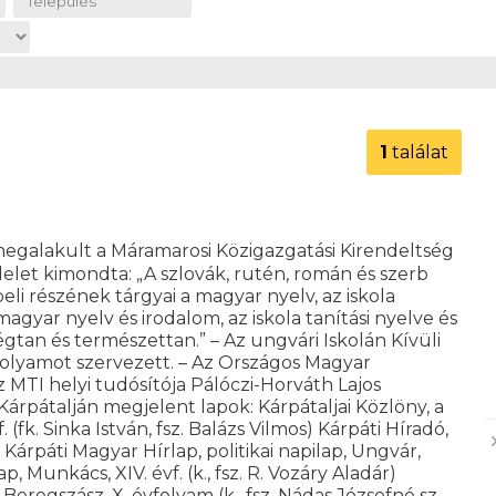
1
találat
megalakult a Máramarosi Közigazgatási Kirendeltség
elet kimondta: „A szlovák, rutén, román és szerb
li részének tárgyai a magyar nyelv, az iskola
 magyar nyelv és irodalom, az iskola tanítási nyelve és
égtan és természettan.” – Az ungvári Iskolán Kívüli
olyamot szervezett. – Az Országos Magyar
az MTI helyi tudósítója Pálóczi-Horváth Lajos
Kárpátalján megjelent lapok: Kárpátaljai Közlöny, a
 (fk. Sinka István, fsz. Balázs Vilmos) Kárpáti Híradó,
ló) Kárpáti Magyar Hírlap, politikai napilap, Ungvár,
lap, Munkács, XIV. évf. (k., fsz. R. Vozáry Aladár)
 Beregszász, X. évfolyam (k., fsz. Nádas Józsefné sz.