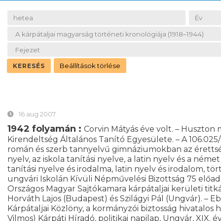
16 aug 2007
1942 folyamán :
Corvin Mátyás éve volt. – Huszton
Kirendeltség Általános Tanító Egyesülete. – A 106.025
román és szerb tannyelvű gimnáziumokban az érettségi
nyelv, az iskola tanítási nyelve, a latin nyelv és a néme
tanítási nyelve és irodalma, latin nyelv és irodalom, 
ungvári Iskolán Kívüli Népművelési Bizottság 75 előad
Országos Magyar Sajtókamara kárpátaljai kerületi titkár
Horváth Lajos (Budapest) és Szilágyi Pál (Ungvár). – 
Kárpátaljai Közlöny, a kormányzói biztosság hivatalos hetil
Vilmos) Kárpáti Híradó, politikai napilap, Ungvár, XIX. évf