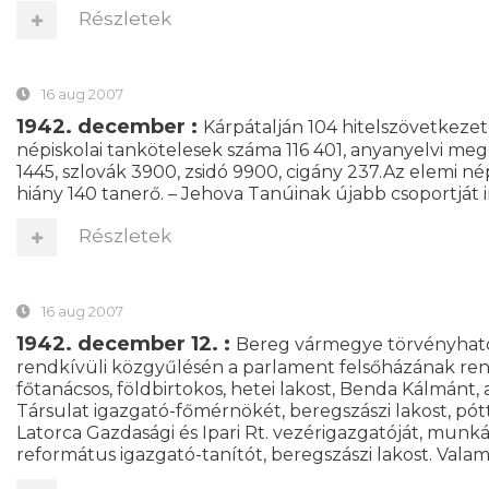
Részletek
16 aug 2007
1942. december :
Kárpátalján 104 hitelszövetkezet 
népiskolai tankötelesek száma 116 401, anyanyelvi meg
1445, szlovák 3900, zsidó 9900, cigány 237.Az elemi nép
hiány 140 tanerő. – Jehova Tanúinak újabb csoportját 
Részletek
16 aug 2007
1942. december 12. :
Bereg vármegye törvényható
rendkívüli közgyűlésén a parlament felsőházának rend
főtanácsos, földbirtokos, hetei lakost, Benda Kálmánt
Társulat igazgató-főmérnökét, beregszászi lakost, pó
Latorca Gazdasági és Ipari Rt. vezérigazgatóját, mun
református igazgató-tanítót, beregszászi lakost. Valam