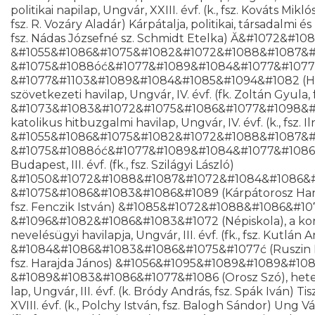
politikai napilap, Ungvár, XXIII. évf. (k., fsz. Kováts Mikló
fsz. R. Vozáry Aladár) Kárpátalja, politikai, társadalmi 
fsz. Nádas Józsefné sz. Schmidt Etelka) Ă&#1072&#10
&#1055&#1086&#1075&#1082&#1072&#1088&#1087&
&#1075&#1088óć&#1077&#1089&#1084&#1077&#1077
&#1077&#1103&#1089&#1084&#1085&#1094&#1082 (Hangy
szövetkezeti havilap, Ungvár, IV. évf. (fk. Zoltán Gyula,
&#1073&#1083&#1072&#1075&#1086&#1077&#1098&#
katolikus hitbuzgalmi havilap, Ungvár, IV. évf. (k., fsz. 
&#1055&#1086&#1075&#1082&#1072&#1088&#1087&
&#1075&#1088óć&#1077&#1089&#1084&#1077&#1086 (Kár
Budapest, III. évf. (fk., fsz. Szilágyi László)
&#1050&#1072&#1088&#1087&#1072&#1084&#1086&
&#1075&#1086&#1083&#1086&#1089 (Kárpátorosz Hang), he
fsz. Fenczik István) &#1085&#1072&#1088&#1086&#1
&#1096&#1082&#1086&#1083&#1072 (Népiskola), a kor
nevelésügyi havilapja, Ungvár, III. évf. (fk., fsz. K
&#1084&#1086&#1083&#1086&#1075&#1077ć (Ruszin Ifjúság)
fsz. Harajda János) &#1056&#1095&#1089&#1089&#1
&#1089&#1083&#1086&#1077&#1086 (Orosz Szó), hetente 
lap, Ungvár, III. évf. (k. Bródy András, fsz. Spák Iván) T
XVIII. évf. (k., Polchy István, fsz. Balogh Sándor) Ung V