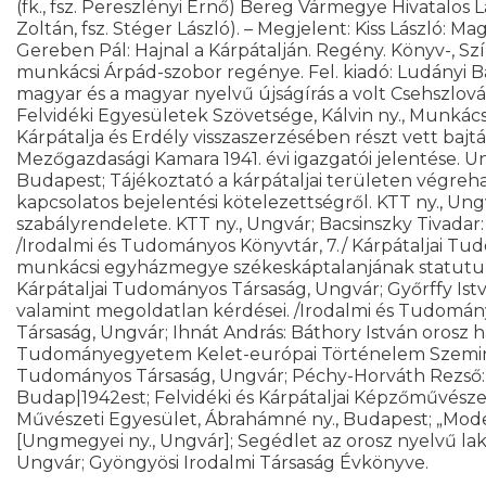
(fk., fsz. Pereszlényi Ernő) Bereg Vármegye Hivatalos La
Zoltán, fsz. Stéger László). – Megjelent: Kiss László: Mag
Gereben Pál: Hajnal a Kárpátalján. Regény. Könyv-, Sz
munkácsi Árpád-szobor regénye. Fel. kiadó: Ludányi Ba
magyar és a magyar nyelvű újságírás a volt Csehszlová
Felvidéki Egyesületek Szövetsége, Kálvin ny., Munkác
Kárpátalja és Erdély visszaszerzésében részt vett bajtá
Mezőgazdasági Kamara 1941. évi igazgatói jelentése. 
Budapest; Tájékoztató a kárpátaljai területen végreha
kapcsolatos bejelentési kötelezettségről. KTT ny., Ungv
szabályrendelete. KTT ny., Ungvár; Bacsinszky Tivadar:
/Irodalmi és Tudományos Könyvtár, 7./ Kárpátaljai T
munkácsi egyházmegye székeskáptalanjának statutuma
Kárpátaljai Tudományos Társaság, Ungvár; Győrffy Istv
valamint megoldatlan kérdései. /Irodalmi és Tudomán
Társaság, Ungvár; Ihnát András: Báthory István orosz h
Tudományegyetem Kelet-európai Történelem Szeminári
Tudományos Társaság, Ungvár; Péchy-Horváth Rezső: 
Budap|1942est; Felvidéki és Kárpátaljai Képzőművészek K
Művészeti Egyesület, Ábrahámné ny., Budapest; „Mod
[Ungmegyei ny., Ungvár]; Segédlet az orosz nyelvű lako
Ungvár; Gyöngyösi Irodalmi Társaság Évkönyve.