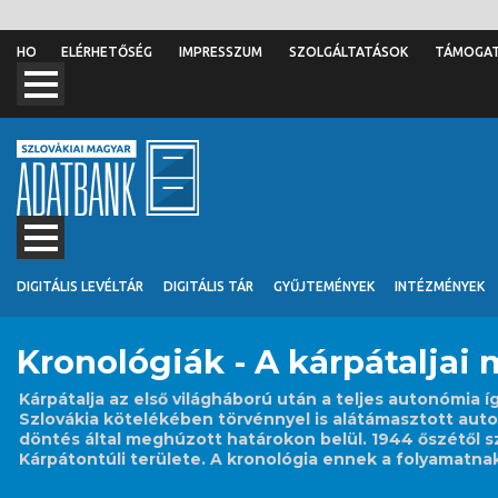
ELÉRHETŐSÉG
IMPRESSZUM
SZOLGÁLTATÁSOK
TÁMOGA
DIGITÁLIS LEVÉLTÁR
DIGITÁLIS TÁR
GYŰJTEMÉNYEK
INTÉZMÉNYEK
Kronológiák - A kárpátaljai 
Kárpátalja az első világháború után a teljes autonómia
Szlovákia kötelékében törvénnyel is alátámasztott auto
döntés által meghúzott határokon belül. 1944 őszétől sz
Kárpátontúli területe. A kronológia ennek a folyamatnak,