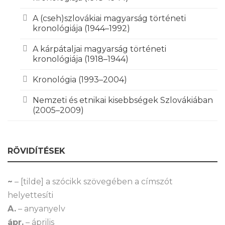
A (cseh)szlovákiai magyarság történeti
kronológiája (1944–1992)
A kárpátaljai magyarság történeti
kronológiája (1918–1944)
Kronológia (1993–2004)
Nemzeti és etnikai kisebbségek Szlovákiában
(2005–2009)
RÖVIDÍTÉSEK
~
– [tilde] a szócikk szövegében a címszót
helyettesíti
A.
– anyanyelv
ápr.
– április