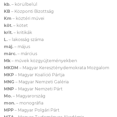
kb.
– körülbelül
KB
– Központi Bizottság
Km
– köztéri művei
köt.
– kötet
krit.
– kritikák
L.
– lakosság száma
máj.
– május
márc.
– március
Mk
– művek közgyűjteményekben
MKDM
– Magyar Kereszténydemokrata Mozgalom
MKP
– Magyar Koalíció Pártja
MNG
– Magyar Nemzeti Galéria
MNP
– Magyar Nemzeti Párt
Mo.
– Magyarország
mon.
– monográfia
MPP
– Magyar Polgári Párt