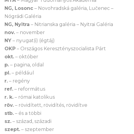
MTA
– Magyar Tudományos Akadémia
NG, Losonc
– Novohradská galéria, Lučenec –
Nógrádi Galéria
NG, Nyitra
– Nitrianska galéria – Nyitrai Galéria
nov.
– november
NY
– nyugat(i) (égtáj)
OKP
– Országos Keresztényszocialista Párt
okt.
– október
p.
– pagina, oldal
pl.
– például
r.
– regény
ref.
– református
r. k.
– római katolikus
röv.
– rövidített, rövidítés, rövidítve
stb.
– és a többi
sz.
– század, századi
szept.
– szeptember