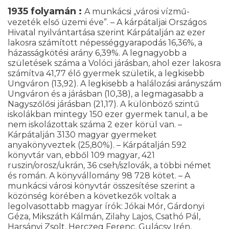
1935 folyamán :
A munkácsi „városi vízmű-
vezeték első üzemi éve”. – A kárpátaljai Országos
Hivatal nyilvántartása szerint Kárpátalján az ezer
lakosra számított népességgyarapodás 16,36%, a
házasságkötési arány 6,39%. A legnagyobb a
születések száma a Volóci járásban, ahol ezer lakosra
számítva 41,77 élő gyermek születik, a legkisebb
Ungváron (13,92). A legkisebb a halálozási arányszám
Ungváron és a járásban (10,38), a legmagasabb a
Nagyszőlősi járásban (21,17). A különböző szintű
iskolákban mintegy 150 ezer gyermek tanul, a be
nem iskolázottak száma 2 ezer körül van. –
Kárpátalján 3130 magyar gyermeket
anyakönyveztek (25,80%). – Kárpátalján 592
könyvtár van, ebből 109 magyar, 421
ruszin/orosz/ukrán, 36 cseh/szlovák, a többi német
és román. A könyvállomány 98 728 kötet. – A
munkácsi városi könyvtár összesítése szerint a
közönség körében a következők voltak a
legolvasottabb magyar írók: Jókai Mór, Gárdonyi
Géza, Mikszáth Kálmán, Zilahy Lajos, Csathó Pál,
Harsányi Zsolt, Herczeg Ferenc, Gulácsy Irén,