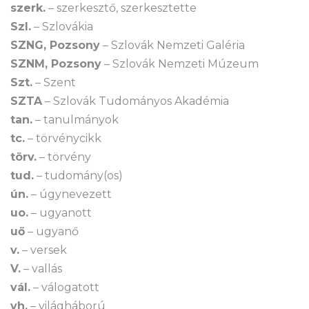
szerk.
– szerkesztő, szerkesztette
Szl.
– Szlovákia
SZNG, Pozsony
– Szlovák Nemzeti Galéria
SZNM, Pozsony
– Szlovák Nemzeti Múzeum
Szt.
– Szent
SZTA
– Szlovák Tudományos Akadémia
tan.
– tanulmányok
tc.
– törvénycikk
törv.
– törvény
tud.
– tudomány(os)
ún.
– úgynevezett
uo.
– ugyanott
uő
– ugyanő
v.
– versek
V.
– vallás
vál.
– válogatott
vh.
– világháború