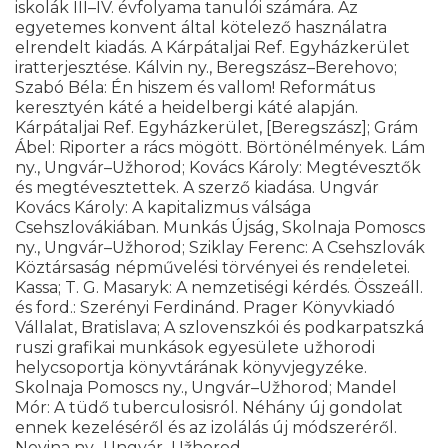
iskolák III–IV. évfolyama tanulói számára. Az
egyetemes konvent által kötelező használatra
elrendelt kiadás. A Kárpátaljai Ref. Egyházkerület
iratterjesztése. Kálvin ny., Beregszász–Berehovo;
Szabó Béla: Én hiszem és vallom! Református
keresztyén káté a heidelbergi káté alapján.
Kárpátaljai Ref. Egyházkerület, [Beregszász]; Grám
Ábel: Riporter a rács mögött. Börtönélmények. Lám
ny., Ungvár–Užhorod; Kovács Károly: Megtévesztők
és megtévesztettek. A szerző kiadása. Ungvár
Kovács Károly: A kapitalizmus válsága
Csehszlovákiában. Munkás Újság, Skolnaja Pomoscs
ny., Ungvár–Užhorod; Sziklay Ferenc: A Csehszlovák
Köztársaság népművelési törvényei és rendeletei.
Kassa; T. G. Masaryk: A nemzetiségi kérdés. Összeáll.
és ford.: Szerényi Ferdinánd. Prager Könyvkiadó
Vállalat, Bratislava; A szlovenszkói és podkarpatszká
ruszi grafikai munkások egyesülete užhorodi
helycsoportja könyvtárának könyvjegyzéke.
Skolnaja Pomoscs ny., Ungvár–Užhorod; Mandel
Mór: A tüdő tuberculosisról. Néhány új gondolat
ennek kezeléséről és az izolálás új módszeréről.
Novina ny., Ungvár–Užhorod.