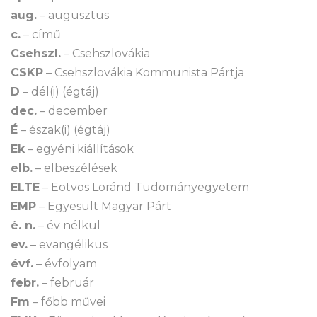
aug.
– augusztus
c.
– című
Csehszl.
– Csehszlovákia
CSKP
– Csehszlovákia Kommunista Pártja
D
– dél(i) (égtáj)
dec.
– december
É
– észak(i) (égtáj)
Ek
– egyéni kiállítások
elb.
– elbeszélések
ELTE
– Eötvös Loránd Tudományegyetem
EMP
– Egyesült Magyar Párt
é. n.
– év nélkül
ev.
– evangélikus
évf.
– évfolyam
febr.
– február
Fm
– főbb művei