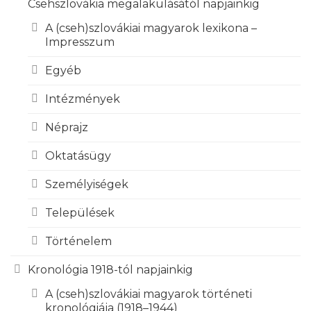
Csehszlovákia megalakulásától napjainkig
A (cseh)szlovákiai magyarok lexikona –
Impresszum
Egyéb
Intézmények
Néprajz
Oktatásügy
Személyiségek
Települések
Történelem
Kronológia 1918-tól napjainkig
A (cseh)szlovákiai magyarok történeti
kronológiája (1918–1944)