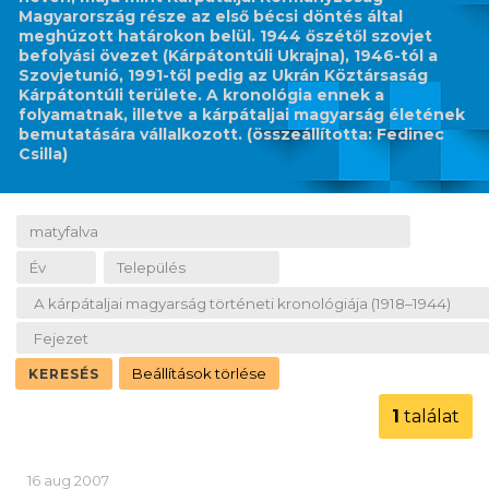
Magyarország része az első bécsi döntés által
meghúzott határokon belül. 1944 őszétől szovjet
befolyási övezet (Kárpátontúli Ukrajna), 1946-tól a
Szovjetunió, 1991-től pedig az Ukrán Köztársaság
Kárpátontúli területe. A kronológia ennek a
folyamatnak, illetve a kárpátaljai magyarság életének
bemutatására vállalkozott. (összeállította: Fedinec
Csilla)
1
találat
16 aug 2007