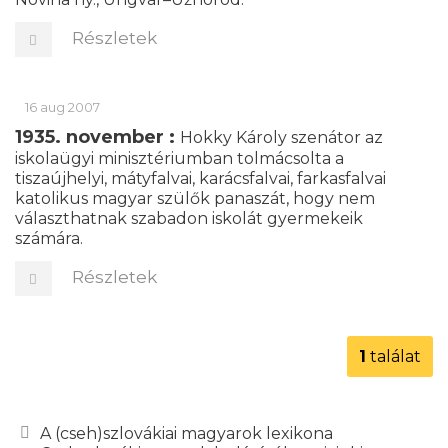
Részletek
16 aug 2007
1935. november :
Hokky Károly szenátor az
iskolaügyi minisztériumban tolmácsolta a
tiszaújhelyi, mátyfalvai, karácsfalvai, farkasfalvai
katolikus magyar szülők panaszát, hogy nem
választhatnak szabadon iskolát gyermekeik
számára.
Részletek
1
találat
A (cseh)szlovákiai magyarok lexikona