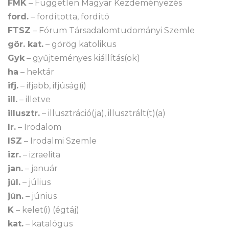
FMK
– Független Magyar Kezdeményezés
ford.
– fordította, fordító
FTSZ
– Fórum Társadalomtudományi Szemle
gör. kat.
– görög katolikus
Gyk
– gyűjteményes kiállítás(ok)
ha
– hektár
ifj.
– ifjabb, ifjúság(i)
ill.
– illetve
illusztr.
– illusztráció(ja), illusztrált(t)(a)
Ir.
– Irodalom
ISZ
– Irodalmi Szemle
izr.
– izraelita
jan.
– január
júl.
– július
jún.
– június
K
– kelet(i) (égtáj)
kat.
– katalógus