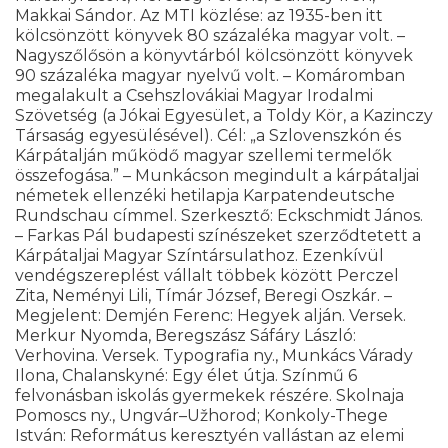
Makkai Sándor. Az MTI közlése: az 1935-ben itt
kölcsönzött könyvek 80 százaléka magyar volt. –
Nagyszőlősön a könyvtárból kölcsönzött könyvek
90 százaléka magyar nyelvű volt. – Komáromban
megalakult a Csehszlovákiai Magyar Irodalmi
Szövetség (a Jókai Egyesület, a Toldy Kör, a Kazinczy
Társaság egyesülésével). Cél: „a Szlovenszkón és
Kárpátalján működő magyar szellemi termelők
összefogása.” – Munkácson megindult a kárpátaljai
németek ellenzéki hetilapja Karpatendeutsche
Rundschau címmel. Szerkesztő: Eckschmidt János.
– Farkas Pál budapesti színészeket szerződtetett a
Kárpátaljai Magyar Színtársulathoz. Ezenkívül
vendégszereplést vállalt többek között Perczel
Zita, Neményi Lili, Tímár József, Beregi Oszkár. –
Megjelent: Demjén Ferenc: Hegyek alján. Versek.
Merkur Nyomda, Beregszász Sáfáry László:
Verhovina. Versek. Typografia ny., Munkács Várady
Ilona, Chalanskyné: Egy élet útja. Színmű 6
felvonásban iskolás gyermekek részére. Skolnaja
Pomoscs ny., Ungvár–Užhorod; Konkoly-Thege
István: Református keresztyén vallástan az elemi