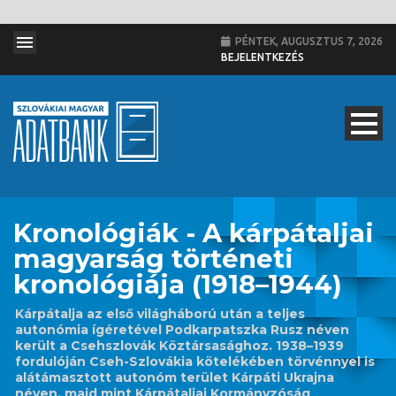
PÉNTEK, AUGUSZTUS 7, 2026
BEJELENTKEZÉS
Kronológiák - A kárpátaljai
magyarság történeti
kronológiája (1918–1944)
Kárpátalja az első világháború után a teljes
autonómia ígéretével Podkarpatszka Rusz néven
került a Csehszlovák Köztársasághoz. 1938–1939
fordulóján Cseh-Szlovákia kötelékében törvénnyel is
alátámasztott autonóm terület Kárpáti Ukrajna
néven, majd mint Kárpátaljai Kormányzóság