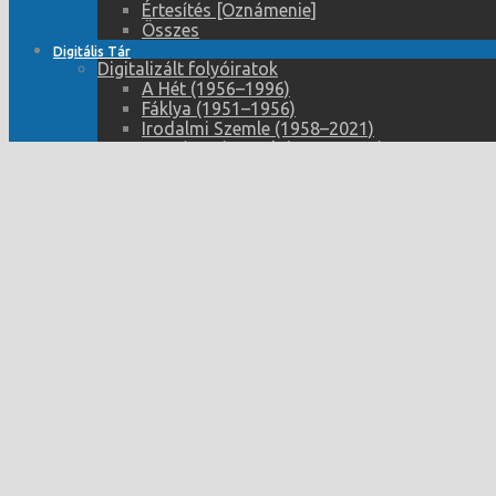
Értesítés [Oznámenie]
Összes
Digitális Tár
Digitalizált folyóiratok
A Hét (1956–1996)
Fáklya (1951–1956)
Irodalmi Szemle (1958–2021)
Komáromi Lapok (1918–1943)
Képes Hét (1928–1936)
Losonci Újság (1906-1919)
Magyar Írás (1932–1937)
Nő (1952-1992)
Prágai Magyar Hírlap (1922–1938)
Szabad Földműves (1950–1988)
Szabad Kapacitás (1989–1997)
Szabad Újság (1991–1993)
Szocialista Nevelés (1956–1989)
Életünk (1996–1998)
Új Ifjúság (1952–1989)
Új Szó (1948–2022)
ŠTB ügynökök listája
Digitalizált könyvek
BiblioNet – Digitális Könyvtár (kulturális 
Fórum Kisebbségkutató Intézet saját kiadvá
Múzeumi Híradó – Spravodaj Múzea (1977–