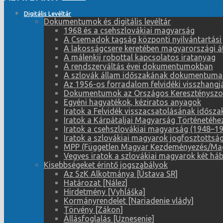
Digitális Levéltár
Dokumentumok és digitális levéltár
1968 és a csehszlovákiai magyarság
A Csemadok tagság központi nyilvántartási
A lakosságcsere keretében magyarországi átt
A málenkij robottal kapcsolatos iratanyag
A rendszerváltás évei dokumentumokban
A szlovák állam időszakának dokumentuma
Az 1956-os forradalom felvidéki visszhangj
Dokumentumok az Országos Keresztényszoci
Egyéni hagyatékok, kéziratos anyagok
Iratok a Felvidék visszacsatolásának idősz
Iratok a Kárpátaljai Magyarság Történetéhe
Iratok a csehszlovákiai magyarság (1948–195
Iratok a szlovákiai magyarok jogfosztotts
MPP (Független Magyar Kezdeményezés/Magy
Vegyes iratok a szlovákiai magyarok két háb
Kisebbségeket érintő jogszabályok
Az SzK Alkotmánya [Ústava SR]
Határozat [Nález]
Hirdetmény [Vyhláška]
Kormányrendelet [Nariadenie vlády]
Törvény [Zákon]
Állásfoglalás [Uznesenie]