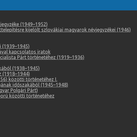
 jegyzéke (1949–1952)
elepítésre kijelölt szlovákiai magyarok névjegyzékei (1946)
i (1939–1945)
ával kapcsolatos iratok
alista Párt történetéhez (1919–1936)
akából (1938–1945)
z (1918–1944)
6) közötti történetéhez I.
ágának időszakából (1945–1948)
ar Polgári Párt)
orú közötti történetéhez