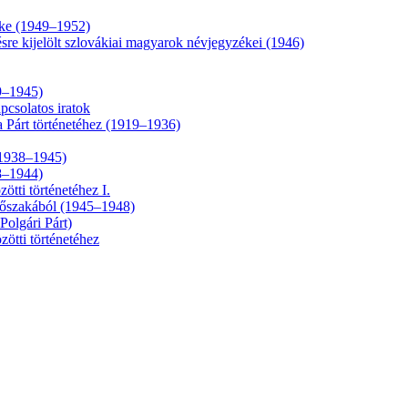
éke (1949–1952)
ésre kijelölt szlovákiai magyarok névjegyzékei (1946)
9–1945)
pcsolatos iratok
 Párt történetéhez (1919–1936)
 (1938–1945)
18–1944)
tti történetéhez I.
időszakából (1945–1948)
olgári Párt)
zötti történetéhez