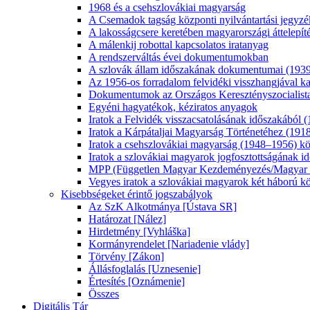
1968 és a csehszlovákiai magyarság
A Csemadok tagság központi nyilvántartási jegyz
A lakosságcsere keretében magyarországi áttelepít
A málenkij robottal kapcsolatos iratanyag
A rendszerváltás évei dokumentumokban
A szlovák állam időszakának dokumentumai (193
Az 1956-os forradalom felvidéki visszhangjával ka
Dokumentumok az Országos Keresztényszocialista
Egyéni hagyatékok, kéziratos anyagok
Iratok a Felvidék visszacsatolásának időszakából
Iratok a Kárpátaljai Magyarság Történetéhez (19
Iratok a csehszlovákiai magyarság (1948–1956) közö
Iratok a szlovákiai magyarok jogfosztottságának 
MPP (Független Magyar Kezdeményezés/Magyar P
Vegyes iratok a szlovákiai magyarok két háború kö
Kisebbségeket érintő jogszabályok
Az SzK Alkotmánya [Ústava SR]
Határozat [Nález]
Hirdetmény [Vyhláška]
Kormányrendelet [Nariadenie vlády]
Törvény [Zákon]
Állásfoglalás [Uznesenie]
Értesítés [Oznámenie]
Összes
Digitális Tár