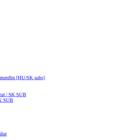
mentumflm [HU/SK subs]
zat / SK SUB
SK SUB
álat