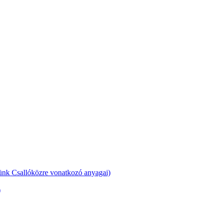
günk Csallóközre vonatkozó anyagai)
)