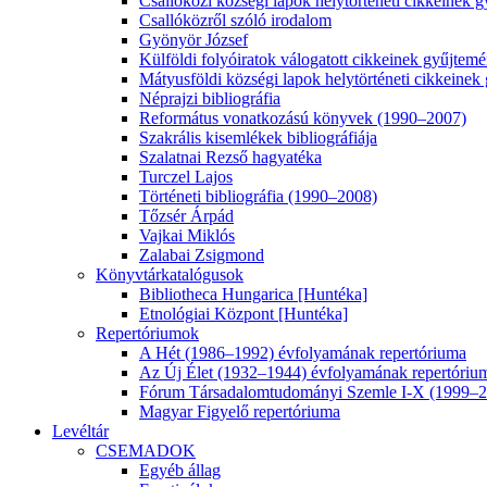
Csallóközi községi lapok helytörténeti cikkeinek
Csallóközről szóló irodalom
Gyönyör József
Külföldi folyóiratok válogatott cikkeinek gyűjtem
Mátyusföldi községi lapok helytörténeti cikkeine
Néprajzi bibliográfia
Református vonatkozású könyvek (1990–2007)
Szakrális kisemlékek bibliográfiája
Szalatnai Rezső hagyatéka
Turczel Lajos
Történeti bibliográfia (1990–2008)
Tőzsér Árpád
Vajkai Miklós
Zalabai Zsigmond
Könyvtárkatalógusok
Bibliotheca Hungarica [Huntéka]
Etnológiai Központ [Huntéka]
Repertóriumok
A Hét (1986–1992) évfolyamának repertóriuma
Az Új Élet (1932–1944) évfolyamának repertóriu
Fórum Társadalomtudományi Szemle I-X (1999–20
Magyar Figyelő repertóriuma
Levéltár
CSEMADOK
Egyéb állag