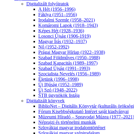
Digitalizált folyóiratok
A Hét (1956–1996)
Fáklya (1951–1956)
Irodalmi Szemle (1958–2021)
Komáromi Lapok (1918–1943)
Képes Hét (1928–1936)
Losonci Újság (1906-1919)
Magyar Írás (1932–1937)
Nő (1952-1992)
Prágai Magyar Hírlap (1922–1938)
Szabad Földműves (1950–1988)
Szabad Kapacitás (1989–1997)
Szabad Újság (1991–1993)
Szocialista Nevelés (1956–1989)
Életünk (1996–1998)
Új Ifjúság (1952–1989)
Új Szó (1948–2022)
ŠTB ügynökök listája
Digitalizált könyvek
BiblioNet – Digitális Könyvtár (kulturális öröksé
Fórum Kisebbségkutató Intézet saját kiadványai
Múzeumi Híradó – Spravodaj Múzea (1977–2021
Néprajzi és történelmi munkák
Szlovákiai magyar irodalomtörténet
Szlovákiai magyar szépirodalom