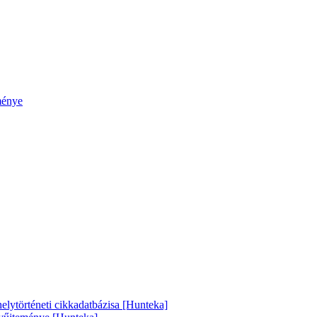
ménye
helytörténeti cikkadatbázisa [Hunteka]