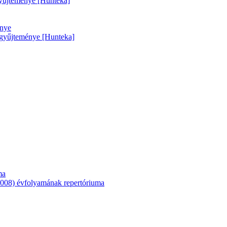
 gyűjteménye [Hunteka]
énye
k gyűjteménye [Hunteka]
ma
08) évfolyamának repertóriuma