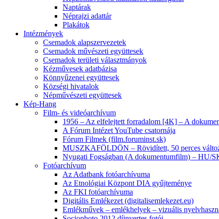
Ürge Mária könyvhagyatéka [Huntéka]
Naptárak
Néprajzi adattár
Plakátok
Intézmények
Csemadok alapszervezetek
Csemadok művészeti együttesek
Csemadok területi választmányok
Kézművesek adatbázisa
Könnyűzenei együttesek
Községi hivatalok
Népművészeti együttesek
Kép-Hang
Film- és videóarchívum
1956 – Az elfelejtett forradalom [4K] – A doku
A Fórum Intézet YouTube csatornája
Fórum Filmek (film.foruminst.sk)
MUSZKAFÖLDÖN – Rövidített, 50 perces válto
Nyugati Fogságban (A dokumentumfilm) – HU/
Fotóarchívum
Az Adatbank fotóarchívuma
Az Etnológiai Központ DIA gyűjteménye
Az FKI fotóarchívuma
Digitális Emlékezet (digitalisemlekezet.eu)
Emlékművek – emlékhelyek – vizuális nyelvhaszn
Sociophoto 2012 díjnyertes fotói