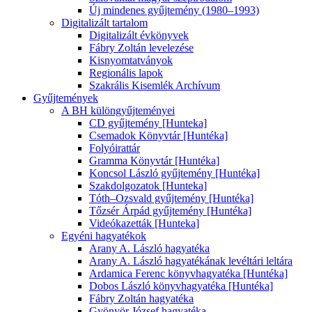
Új mindenes gyűjtemény (1980–1993)
Digitalizált tartalom
Digitalizált évkönyvek
Fábry Zoltán levelezése
Kisnyomtatványok
Regionális lapok
Szakrális Kisemlék Archívum
Gyűjtemények
A BH különgyűjteményei
CD gyűjtemény [Hunteka]
Csemadok Könyvtár [Huntéka]
Folyóirattár
Gramma Könyvtár [Huntéka]
Koncsol László gyűjtemény [Huntéka]
Szakdolgozatok [Hunteka]
Tóth–Ozsvald gyűjtemény [Huntéka]
Tőzsér Árpád gyűjtemény [Huntéka]
Videókazetták [Hunteka]
Egyéni hagyatékok
Arany A. László hagyatéka
Arany A. László hagyatékának levéltári leltára
Ardamica Ferenc könyvhagyatéka [Huntéka]
Dobos László könyvhagyatéka [Huntéka]
Fábry Zoltán hagyatéka
Gyönyör József hagyatéka