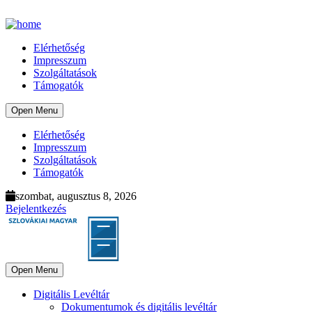
Elérhetőség
Impresszum
Szolgáltatások
Támogatók
Open Menu
Elérhetőség
Impresszum
Szolgáltatások
Támogatók
szombat, augusztus 8, 2026
Bejelentkezés
Open Menu
Digitális Levéltár
Dokumentumok és digitális levéltár