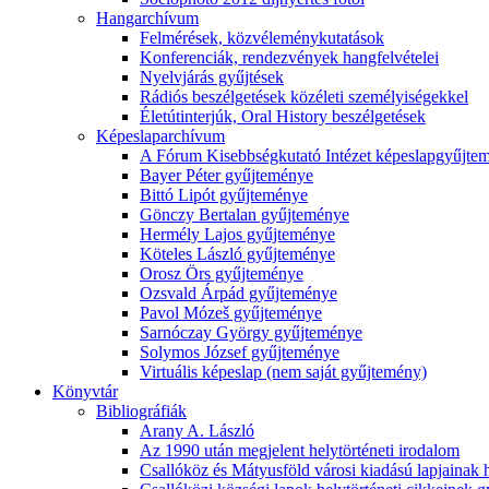
Hangarchívum
Felmérések, közvéleménykutatások
Konferenciák, rendezvények hangfelvételei
Nyelvjárás gyűjtések
Rádiós beszélgetések közéleti személyiségekkel
Életútinterjúk, Oral History beszélgetések
Képeslaparchívum
A Fórum Kisebbségkutató Intézet képeslapgyűjte
Bayer Péter gyűjteménye
Bittó Lipót gyűjteménye
Gönczy Bertalan gyűjteménye
Hermély Lajos gyűjteménye
Köteles László gyűjteménye
Orosz Örs gyűjteménye
Ozsvald Árpád gyűjteménye
Pavol Mózeš gyűjteménye
Sarnóczay György gyűjteménye
Solymos József gyűjteménye
Virtuális képeslap (nem saját gyűjtemény)
Könyvtár
Bibliográfiák
Arany A. László
Az 1990 után megjelent helytörténeti irodalom
Csallóköz és Mátyusföld városi kiadású lapjainak 