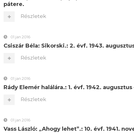
pátere.
Részletek
01 jan 2016
Csiszár Béla: Sikorski.: 2. évf. 1943. augusztus
Részletek
01 jan 2016
Rády Elemér halálára.: 1. évf. 1942. augusztus – 
Részletek
01 jan 2016
Vass László: „Ahogy lehet”.: 10. évf. 1941. novem