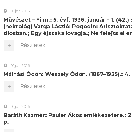
01 jan 2016
Müvészet – Film.: 5. évf. 1936. január – 1. (42.)
(nekrológ) Varga László: Pogodin: Arisztokratá
tilosban.; Egy éjszaka lovagja.; Ne felejts el 
Részletek
01 jan 2016
Málnási Ödön: Weszely Ödön. (1867–1935).: 4. évf
Részletek
01 jan 2016
Baráth Kázmér: Pauler Ákos emlékezetére.: 2. é
p.