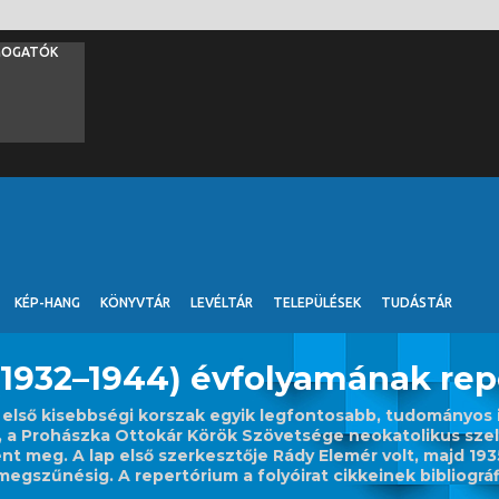
MOGATÓK
KÉP-HANG
KÖNYVTÁR
LEVÉLTÁR
TELEPÜLÉSEK
TUDÁSTÁR
 (1932–1944) évfolyamának re
 Az első kisebbségi korszak egyik legfontosabb, tudományos i
i, a Prohászka Ottokár Körök Szövetsége neokatolikus sze
t meg. A lap első szerkesztője Rády Elemér volt, majd 193
egszűnésig. A repertórium a folyóirat cikkeinek bibliográf