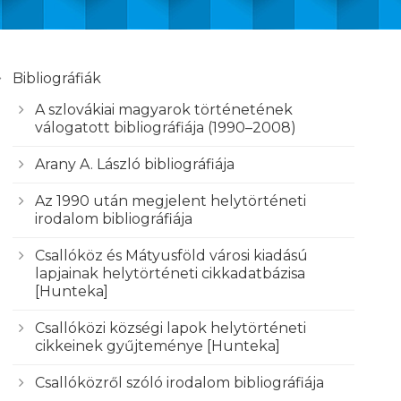
Bibliográfiák
A szlovákiai magyarok történetének
válogatott bibliográfiája (1990–2008)
Arany A. László bibliográfiája
Az 1990 után megjelent helytörténeti
irodalom bibliográfiája
Csallóköz és Mátyusföld városi kiadású
lapjainak helytörténeti cikkadatbázisa
[Hunteka]
Csallóközi községi lapok helytörténeti
cikkeinek gyűjteménye [Hunteka]
Csallóközről szóló irodalom bibliográfiája