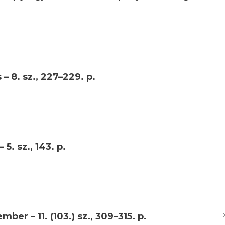
 – 8. sz., 227–229. p.
5. sz., 143. p.
ber – 11. (103.) sz., 309–315. p.