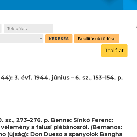
1
találat
): 3. évf. 1944. június – 6. sz., 153–154. p.
9. sz., 273–276. p. Benne: Sinkó Ferenc:
vélemény a falusi plébánosról. (Bernanos:
ano (újság): Don Dueso a spanyolok Bangha