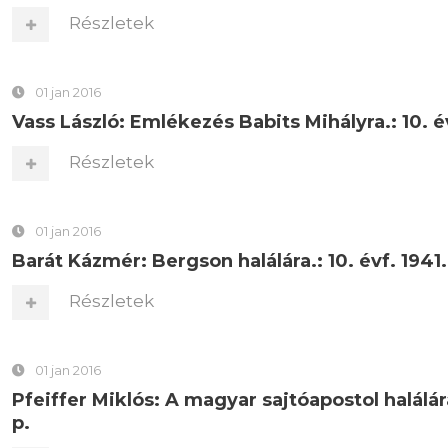
Részletek
01 jan 2016
Vass László: Emlékezés Babits Mihályra.: 10. évf
Részletek
01 jan 2016
Barát Kázmér: Bergson halálára.: 10. évf. 1941. 
Részletek
01 jan 2016
Pfeiffer Miklós: A magyar sajtóapostol halálára.:
p.