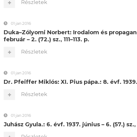
Részletek
01 jan 2016
Duka–Zólyomi Norbert: Irodalom és propaganda:
február – 2. (72.) sz., 111–113. p.
Részletek
01 jan 2016
Dr. Pfeiffer Miklós: XI. Pius pápa.: 8. évf. 1939.
Részletek
01 jan 2016
Juhász Gyula.: 6. évf. 1937. június – 6. (57.) sz.,
Részletek