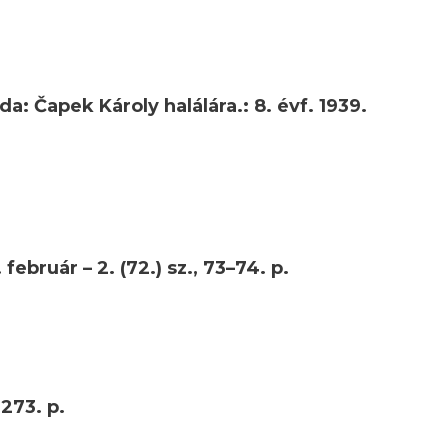
 Čapek Károly halálára.: 8. évf. 1939.
 február – 2. (72.) sz., 73–74. p.
 273. p.