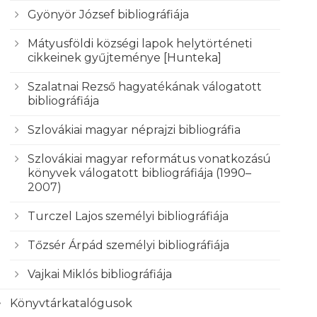
Gyönyör József bibliográfiája
Mátyusföldi községi lapok helytörténeti
cikkeinek gyűjteménye [Hunteka]
Szalatnai Rezső hagyatékának válogatott
bibliográfiája
Szlovákiai magyar néprajzi bibliográfia
Szlovákiai magyar református vonatkozású
könyvek válogatott bibliográfiája (1990–
2007)
Turczel Lajos személyi bibliográfiája
Tőzsér Árpád személyi bibliográfiája
Vajkai Miklós bibliográfiája
Könyvtárkatalógusok