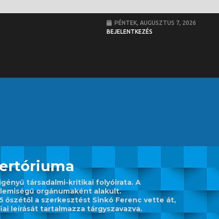
PÉNTEK, AUGUSZTUS 7, 2026
BEJELENTKEZÉS
pertóriuma
gényű társadalmi-kritikai folyóirata. A
llemiségű orgánumaként alakult.
5 őszétől a szerkesztést Sinkó Ferenc vette át,
iai leírását tartalmazza tárgyszavazva.