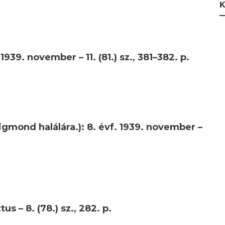
K
1939. november – 11. (81.) sz., 381–382. p.
igmond halálára.): 8. évf. 1939. november –
s – 8. (78.) sz., 282. p.