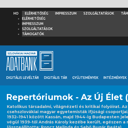
ELÉRHETŐSÉG
IMPRESSZUM
SZOLGÁLTATÁSOK
TÁ
ELÉRHETŐSÉG
IMPRESSZUM
SZOLGÁLTATÁSOK
TÁMOGATÓK
DIGITÁLIS LEVÉLTÁR
DIGITÁLIS TÁR
GYŰJTEMÉNYEK
INTÉZMÉNYEK
Repertóriumok - Az Új Élet
Katolikus társadalmi, világnézeti és kritikai folyóirat.
csehszlovákiai magyar egyetemisták ifjúsági csoportja
1932–1941 között Kassán, majd 1944-ig Budapesten jelen
végül 1939-től András Károly kezébe került, egészen a m
(összeállította: Roncz Melinda és Sebő Bugár Beáta)