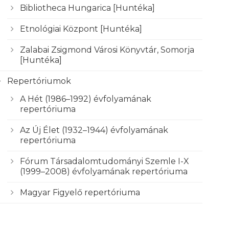
Bibliotheca Hungarica [Huntéka]
Etnológiai Központ [Huntéka]
Zalabai Zsigmond Városi Könyvtár, Somorja
[Huntéka]
Repertóriumok
A Hét (1986–1992) évfolyamának
repertóriuma
Az Új Élet (1932–1944) évfolyamának
repertóriuma
Fórum Társadalomtudományi Szemle I-X
(1999–2008) évfolyamának repertóriuma
Magyar Figyelő repertóriuma