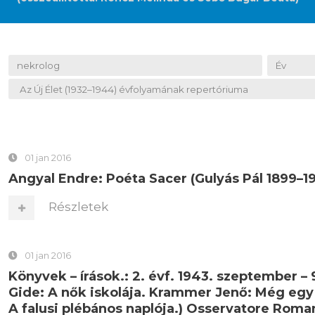
01 jan 2016
Angyal Endre: Poéta Sacer (Gulyás Pál 1899–1944
Részletek
01 jan 2016
Könyvek – írások.: 2. évf. 1943. szeptember – 
Gide: A nők iskolája. Krammer Jenő: Még egy 
A falusi plébános naplója.) Osservatore Rom