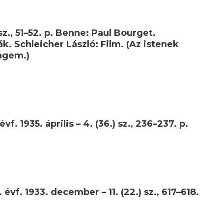
 sz., 51–52. p. Benne: Paul Bourget.
k. Schleicher László: Film. (Az istenek
engem.)
. 1935. április – 4. (36.) sz., 236–237. p.
vf. 1933. december – 11. (22.) sz., 617–618.