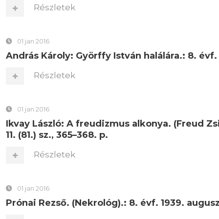
Részletek
01 jan 2016
András Károly: Györffy István halálára.: 8. évf. 
Részletek
01 jan 2016
Ikvay László: A freudizmus alkonya. (Freud Zs
11. (81.) sz., 365–368. p.
Részletek
01 jan 2016
Prónai Rezső. (Nekrológ).: 8. évf. 1939. augusztu