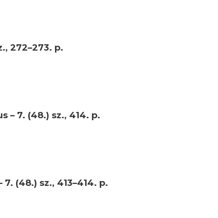
z., 272–273. p.
s – 7. (48.) sz., 414. p.
 7. (48.) sz., 413–414. p.