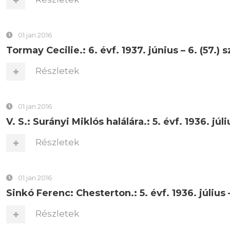
01 jan 2016
Tormay Cecilie.: 6. évf. 1937. június – 6. (57.) s
Részletek
01 jan 2016
V. S.: Surányi Miklós halálára.: 5. évf. 1936. júliu
Részletek
01 jan 2016
Sinkó Ferenc: Chesterton.: 5. évf. 1936. július –
Részletek