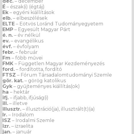
dec.
– december
É
– észak(i) (égtáj)
Ek
– egyéni kiállítások
elb.
– elbeszélések
ELTE
– Eötvös Loránd Tudományegyetem
EMP
– Egyesült Magyar Párt
é. n.
– év nélkül
ev.
– evangélikus
évf.
– évfolyam
febr.
– február
Fm
– főbb művei
FMK
– Független Magyar Kezdeményezés
ford.
– fordította, fordító
FTSZ
– Fórum Társadalomtudományi Szemle
gör. kat.
– görög katolikus
Gyk
– gyűjteményes kiállítás(ok)
ha
– hektár
ifj.
– ifjabb, ifjúság(i)
ill.
– illetve
illusztr.
– illusztráció(ja), illusztrált(t)(a)
Ir.
– Irodalom
ISZ
– Irodalmi Szemle
izr.
– izraelita
jan.
– január