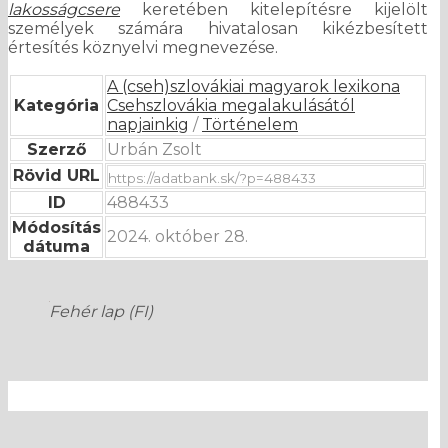
lakosságcsere
keretében kitelepítésre kijelölt
személyek számára hivatalosan kikézbesített
értesítés köznyelvi megnevezése.
A (cseh)szlovákiai magyarok lexikona
Kategória
Csehszlovákia megalakulásától
napjainkig
/
Történelem
Szerző
Urbán Zsolt
Rövid URL
ID
488433
Módosítás
2024. október 28.
dátuma
Fehér lap
(FI)