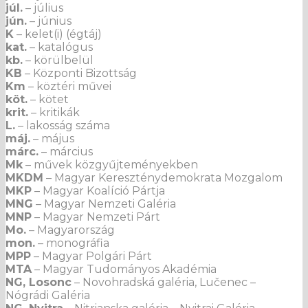
júl.
– július
jún.
– június
K
– kelet(i) (égtáj)
kat.
– katalógus
kb.
– körülbelül
KB
– Központi Bizottság
Km
– köztéri művei
köt.
– kötet
krit.
– kritikák
L.
– lakosság száma
máj.
– május
márc.
– március
Mk
– művek közgyűjteményekben
MKDM
– Magyar Kereszténydemokrata Mozgalom
MKP
– Magyar Koalíció Pártja
MNG
– Magyar Nemzeti Galéria
MNP
– Magyar Nemzeti Párt
Mo.
– Magyarország
mon.
– monográfia
MPP
– Magyar Polgári Párt
MTA
– Magyar Tudományos Akadémia
NG, Losonc
– Novohradská galéria, Lučenec –
Nógrádi Galéria