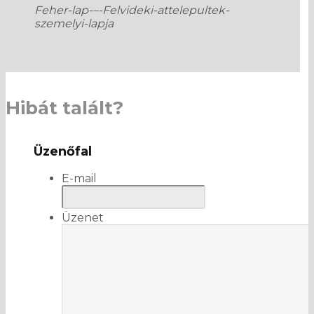
Feher-lap-–-Felvideki-attelepultek-
szemelyi-lapja
Hibát talált?
Üzenőfal
E-mail
Üzenet