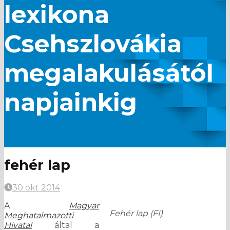
lexikona
Csehszlovákia
megalakulásától
napjainkig
fehér lap
30 okt 2014
A
Magyar
Fehér lap
(FI)
Meghatalmazotti
Hivatal
által a