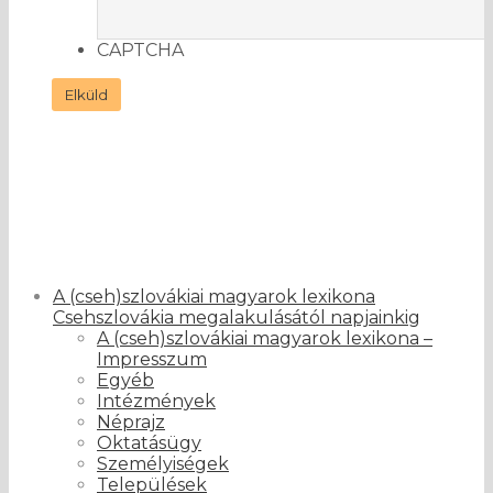
CAPTCHA
A (cseh)szlovákiai magyarok lexikona
Csehszlovákia megalakulásától napjainkig
A (cseh)szlovákiai magyarok lexikona –
Impresszum
Egyéb
Intézmények
Néprajz
Oktatásügy
Személyiségek
Települések