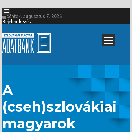
péntek, augusztus 7, 2026
Bejelentkezés
A
(cseh)szlovákiai
magyarok