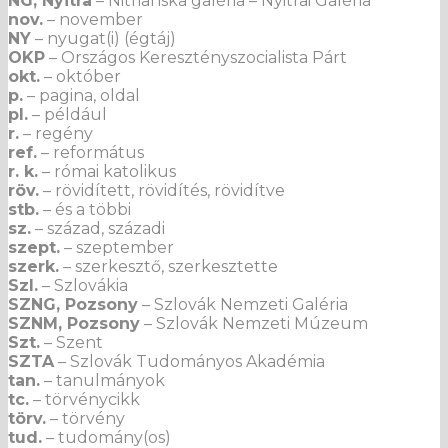
NG, Nyitra
– Nitrianska galéria – Nyitrai Galéria
nov.
– november
NY
– nyugat(i) (égtáj)
OKP
– Országos Keresztényszocialista Párt
okt.
– október
p.
– pagina, oldal
pl.
– például
r.
– regény
ref.
– református
r. k.
– római katolikus
röv.
– rövidített, rövidítés, rövidítve
stb.
– és a többi
sz.
– század, századi
szept.
– szeptember
szerk.
– szerkesztő, szerkesztette
Szl.
– Szlovákia
SZNG, Pozsony
– Szlovák Nemzeti Galéria
SZNM, Pozsony
– Szlovák Nemzeti Múzeum
Szt.
– Szent
SZTA
– Szlovák Tudományos Akadémia
tan.
– tanulmányok
tc.
– törvénycikk
törv.
– törvény
tud.
– tudomány(os)