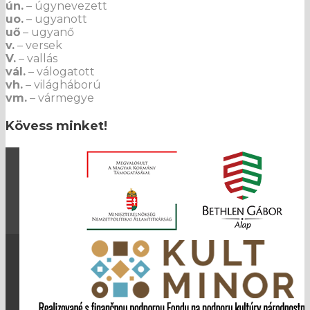
ún.
– úgynevezett
uo.
– ugyanott
uő
– ugyanő
v.
– versek
V.
– vallás
vál.
– válogatott
vh.
– világháború
vm.
– vármegye
Kövess minket!