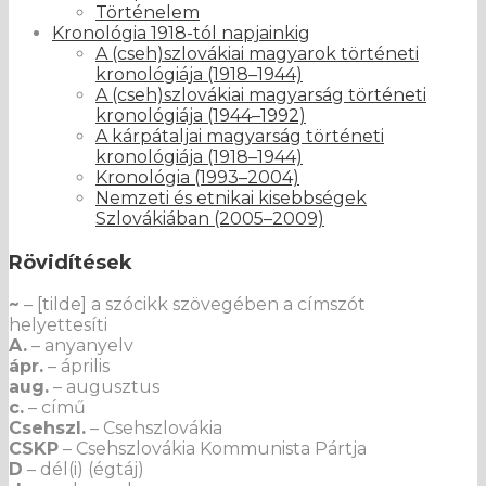
Történelem
Kronológia 1918-tól napjainkig
A (cseh)szlovákiai magyarok történeti
kronológiája (1918–1944)
A (cseh)szlovákiai magyarság történeti
kronológiája (1944–1992)
A kárpátaljai magyarság történeti
kronológiája (1918–1944)
Kronológia (1993–2004)
Nemzeti és etnikai kisebbségek
Szlovákiában (2005–2009)
Rövidítések
~
– [tilde] a szócikk szövegében a címszót
helyettesíti
A.
– anyanyelv
ápr.
– április
aug.
– augusztus
c.
– című
Csehszl.
– Csehszlovákia
CSKP
– Csehszlovákia Kommunista Pártja
D
– dél(i) (égtáj)