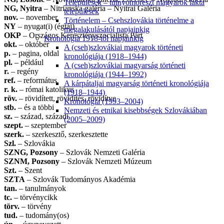
Települések – túlnyomórészt magyarok lakta
NG, Nyitra
– Nitrianska galéria – Nyitrai Galéria
települések
nov.
– november
Történelem – Csehszlovákia történelme a
NY
– nyugat(i) (égtáj)
megalakulásától napjainkig
OKP
– Országos Keresztényszocialista Párt
Kronológia 1918-tól napjainkig
okt.
– október
A (cseh)szlovákiai magyarok történeti
p.
– pagina, oldal
kronológiája (1918–1944)
pl.
– például
A (cseh)szlovákiai magyarság történeti
r.
– regény
kronológiája (1944–1992)
ref.
– református
A kárpátaljai magyarság történeti kronológiája
r. k.
– római katolikus
(1918–1944)
röv.
– rövidített, rövidítés, rövidítve
Kronológia (1993–2004)
stb.
– és a többi
Nemzeti és etnikai kisebbségek Szlovákiában
sz.
– század, századi
(2005–2009)
szept.
– szeptember
szerk.
– szerkesztő, szerkesztette
Szl.
– Szlovákia
SZNG, Pozsony
– Szlovák Nemzeti Galéria
SZNM, Pozsony
– Szlovák Nemzeti Múzeum
Szt.
– Szent
SZTA
– Szlovák Tudományos Akadémia
tan.
– tanulmányok
tc.
– törvénycikk
törv.
– törvény
tud.
– tudomány(os)