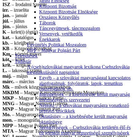
Járási Elnökség
ISZ
– Irodalmi Szemle
Központi Bizottság
izr.
– izraelita
Központi Bizottság Elnöksége
jan.
– január
Országos Közgyűlés
júl.
– július
Táborok
jún.
– június
Táncegyüttesek, táncmozgalom
K
– kelet(i) (égtáj)
Versenyek, vetélkedők
kat.
– katalógus
Énekkarok
kb.
– körülbelül
Együttélés Politikai Mozgalom
KB
– Központi Bizottság
MPP – Magyar Polgári Párt
Km
– köztéri művei
Települések
köt.
– kötet
Tudástár
krit.
– kritikák
A (cseh)szlovákiai magyarok lexikona Csehszlovákia
L.
– lakosság száma
megalakulásától napjainkig
máj.
– május
Egyéb – a szlovákiai magyarsággal kapcsolatos
márc.
– március
alapfogalmak, folyóiratok, lapok, tematikus
Mk
– művek közgyűjteményekben
összefoglalók stb.
MKDM
– Magyar Kereszténydemokrata Mozgalom
Intézmények – a kisebbségbe került magyarság
MKP
– Magyar Koalíció Pártja
intézményei és szervezetei
MNG
– Magyar Nemzeti Galéria
Néprajz – a szlovákiai magyarságra vonatkozó
MNP
– Magyar Nemzeti Párt
néprajzi szócikkek
Mo.
– Magyarország
Oktatásügy – a kisebbségbe került magyarság
mon.
– monográfia
oktatásügye
MPP
– Magyar Polgári Párt
Személyiségek – Csehszlovákia területén élő és
MTA
– Magyar Tudományos Akadémia
élt jelentős magyar nemzetiségű személyiségek
NG, Losonc
– Novohradská galéria, Lučenec – Nógrádi Galéria