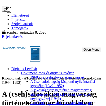
Open
Menu
Elérhetőség
Impresszum
Szolgáltatások
Támogatók
szombat, augusztus 8, 2026
Bejelentkezés
Open Menu
Digitális Levéltár
Dokumentumok és digitális levéltár
1968 és a csehszlovákiai magyarság
Kronológiák - A (cseh)szlovákiai magyarság történeti kronológiája
A Csemadok tagság központi nyilvántartási
(1944–1992)
jegyzéke (1949–1952)
A lakosságcsere keretében magyarországi
A (cseh)szlovákiai magyarság
áttelepítésre kijelölt szlovákiai magyarok
névjegyzékei (1946)
története immár közel kilenc
A málenkij robottal kapcsolatos iratanyag