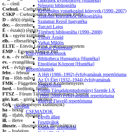
cikkeinek gyűjteménye [Hunteka]
c.
– című
Néprajzi bibliográfia
Csehszl.
– Csehszlovákia
Református vonatkozású könyvek (1990–2007)
CSKP
– Csehszlovákia Kommunista Pártja
Szakrális kisemlékek bibliográfiája
D
– dél(i) (égtáj)
Szalatnai Rezső hagyatéka
dec.
– december
Turczel Lajos
É
– észak(i) (égtáj)
Történeti bibliográfia (1990–2008)
Ek
– egyéni kiállítások
Tőzsér Árpád
elb.
– elbeszélések
Vajkai Miklós
ELTE
– Eötvös Loránd Tudományegyetem
Zalabai Zsigmond
EMP
– Egyesült Magyar Párt
Könyvtárkatalógusok
é. n.
– év nélkül
Bibliotheca Hungarica [Huntéka]
ev.
– evangélikus
Etnológiai Központ [Huntéka]
évf.
– évfolyam
Repertóriumok
febr.
– február
A Hét (1986–1992) évfolyamának repertóriuma
Fm
– főbb művei
Az Új Élet (1932–1944) évfolyamának
FMK
– Független Magyar Kezdeményezés
repertóriuma
ford.
– fordította, fordító
Fórum Társadalomtudományi Szemle I-X
FTSZ
– Fórum Társadalomtudományi Szemle
(1999–2008) évfolyamának repertóriuma
gör. kat.
– görög katolikus
Magyar Figyelő repertóriuma
Gyk
– gyűjteményes kiállítás(ok)
Levéltár
ha
– hektár
CSEMADOK
ifj.
– ifjabb, ifjúság(i)
Egyéb állag
ill.
– illetve
Fesztiválok
illusztr.
– illusztráció(ja), illusztrált(t)(a)
Irodalom, színjátszás
Ir.
– Irodalom