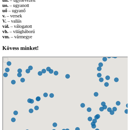
ún.
– úgynevezett
uo.
– ugyanott
uő
– ugyanő
v.
– versek
V.
– vallás
vál.
– válogatott
vh.
– világháború
vm.
– vármegye
Kövess minket!