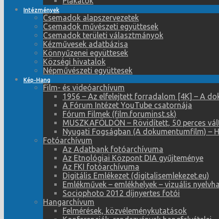
Plakátok
Intézmények
Csemadok alapszervezetek
Csemadok művészeti együttesek
Csemadok területi választmányok
Kézművesek adatbázisa
Könnyűzenei együttesek
Községi hivatalok
Népművészeti együttesek
Kép-Hang
Film- és videóarchívum
1956 – Az elfelejtett forradalom [4K] – A 
A Fórum Intézet YouTube csatornája
Fórum Filmek (film.foruminst.sk)
MUSZKAFÖLDÖN – Rövidített, 50 perces vál
Nyugati Fogságban (A dokumentumfilm) – 
Fotóarchívum
Az Adatbank fotóarchívuma
Az Etnológiai Központ DIA gyűjteménye
Az FKI fotóarchívuma
Digitális Emlékezet (digitalisemlekezet.eu)
Emlékművek – emlékhelyek – vizuális nyelvh
Sociophoto 2012 díjnyertes fotói
Hangarchívum
Felmérések, közvéleménykutatások