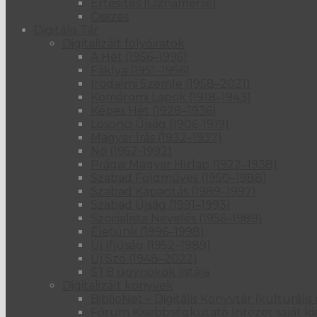
Értesítés [Oznámenie]
Összes
Digitális Tár
Digitalizált folyóiratok
A Hét (1956–1996)
Fáklya (1951–1956)
Irodalmi Szemle (1958–2021)
Komáromi Lapok (1918–1943)
Képes Hét (1928–1936)
Losonci Újság (1906-1919)
Magyar Írás (1932–1937)
Nő (1952-1992)
Prágai Magyar Hírlap (1922–1938)
Szabad Földműves (1950–1988)
Szabad Kapacitás (1989–1997)
Szabad Újság (1991–1993)
Szocialista Nevelés (1956–1989)
Életünk (1996–1998)
Új Ifjúság (1952–1989)
Új Szó (1948–2022)
ŠTB ügynökök listája
Digitalizált könyvek
BiblioNet – Digitális Könyvtár (kulturál
Fórum Kisebbségkutató Intézet saját ki