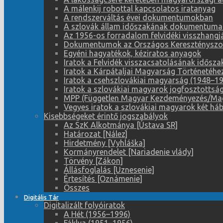
A málenkij robottal kapcsolatos iratanyag
A rendszerváltás évei dokumentumokban
A szlovák állam időszakának dokumentuma
Az 1956-os forradalom felvidéki visszhangj
Dokumentumok az Országos Keresztényszoci
Egyéni hagyatékok, kéziratos anyagok
Iratok a Felvidék visszacsatolásának idősz
Iratok a Kárpátaljai Magyarság Történetéhe
Iratok a csehszlovákiai magyarság (1948–195
Iratok a szlovákiai magyarok jogfosztotts
MPP (Független Magyar Kezdeményezés/Magy
Vegyes iratok a szlovákiai magyarok két háb
Kisebbségeket érintő jogszabályok
Az SzK Alkotmánya [Ústava SR]
Határozat [Nález]
Hirdetmény [Vyhláška]
Kormányrendelet [Nariadenie vlády]
Törvény [Zákon]
Állásfoglalás [Uznesenie]
Értesítés [Oznámenie]
Összes
Digitális Tár
Digitalizált folyóiratok
A Hét (1956–1996)