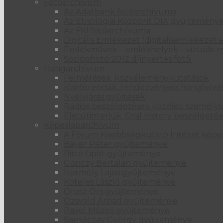
Fotóarchívum
Az Adatbank fotóarchívuma
Az Etnológiai Központ DIA gyűjtemény
Az FKI fotóarchívuma
Digitális Emlékezet (digitalisemlekezet.
Emlékművek – emlékhelyek – vizuális n
Sociophoto 2012 díjnyertes fotói
Hangarchívum
Felmérések, közvéleménykutatások
Konferenciák, rendezvények hangfelvét
Nyelvjárás gyűjtések
Rádiós beszélgetések közéleti személyi
Életútinterjúk, Oral History beszélgeté
Képeslaparchívum
A Fórum Kisebbségkutató Intézet kép
Bayer Péter gyűjteménye
Bittó Lipót gyűjteménye
Gönczy Bertalan gyűjteménye
Hermély Lajos gyűjteménye
Köteles László gyűjteménye
Orosz Örs gyűjteménye
Ozsvald Árpád gyűjteménye
Pavol Mózeš gyűjteménye
Sarnóczay György gyűjteménye