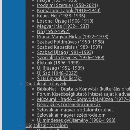
Fáklya (1951–1956)
Irodalmi Szemle (1958–2021)
Komáromi Lapok (1918–1943)
Képes Hét (1928–1936)
Losonci Újság (1906-1919)
Magyar Írás (1932–1937)
Nő (1952-1992)
Prágai Magyar Hírlap (1922–1938)
Szabad Földműves (1950–1988)
Szabad Kapacitás (1989–1997)
Szabad Újság (1991–1993)
Szocialista Nevelés (1956–1989)
Életünk (1996–1998)
Új Ifjúság (1952–1989)
Új Szó (1948–2022)
ŠTB ügynökök listája
Digitalizált könyvek
BiblioNet – Digitális Könyvtár (kulturális 
Fórum Kisebbségkutató Intézet saját kiadvá
Múzeumi Híradó – Spravodaj Múzea (1977–
Néprajzi és történelmi munkák
Szlovákiai magyar irodalomtörténet
Szlovákiai magyar szépirodalom
Új mindenes gyűjtemény (1980–1993)
Digitalizált tartalom