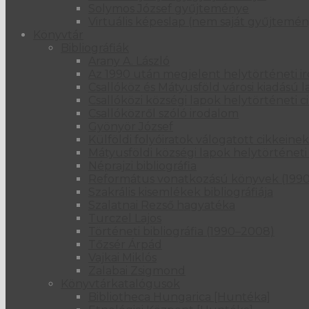
Solymos József gyűjteménye
Virtuális képeslap (nem saját gyűjtemén
Könyvtár
Bibliográfiák
Arany A. László
Az 1990 után megjelent helytörténeti i
Csallóköz és Mátyusföld városi kiadású 
Csallóközi községi lapok helytörténeti
Csallóközről szóló irodalom
Gyönyör József
Külföldi folyóiratok válogatott cikkein
Mátyusföldi községi lapok helytörténet
Néprajzi bibliográfia
Református vonatkozású könyvek (199
Szakrális kisemlékek bibliográfiája
Szalatnai Rezső hagyatéka
Turczel Lajos
Történeti bibliográfia (1990–2008)
Tőzsér Árpád
Vajkai Miklós
Zalabai Zsigmond
Könyvtárkatalógusok
Bibliotheca Hungarica [Huntéka]