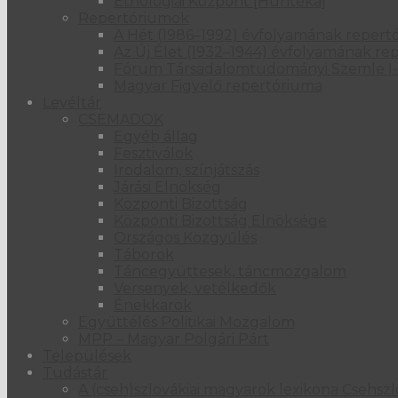
Etnológiai Központ [Huntéka]
Repertóriumok
A Hét (1986–1992) évfolyamának repert
Az Új Élet (1932–1944) évfolyamának re
Fórum Társadalomtudományi Szemle I-
Magyar Figyelő repertóriuma
Levéltár
CSEMADOK
Egyéb állag
Fesztiválok
Irodalom, színjátszás
Járási Elnökség
Központi Bizottság
Központi Bizottság Elnöksége
Országos Közgyűlés
Táborok
Táncegyüttesek, táncmozgalom
Versenyek, vetélkedők
Énekkarok
Együttélés Politikai Mozgalom
MPP – Magyar Polgári Párt
Települések
Tudástár
A (cseh)szlovákiai magyarok lexikona Csehsz