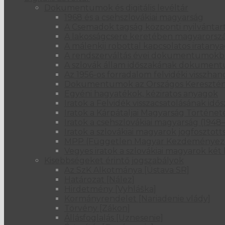
Dokumentumok és digitális levéltár
1968 és a csehszlovákiai magyarság
A Csemadok tagság központi nyilvántart
A lakosságcsere keretében magyarországi
A málenkij robottal kapcsolatos iratany
A rendszerváltás évei dokumentumok
A szlovák állam időszakának dokumentu
Az 1956-os forradalom felvidéki visszhan
Dokumentumok az Országos Kereszténysz
Egyéni hagyatékok, kéziratos anyagok
Iratok a Felvidék visszacsatolásának idő
Iratok a Kárpátaljai Magyarság Történet
Iratok a csehszlovákiai magyarság (1948–
Iratok a szlovákiai magyarok jogfosztot
MPP (Független Magyar Kezdeményezés
Vegyes iratok a szlovákiai magyarok ké
Kisebbségeket érintő jogszabályok
Az SzK Alkotmánya [Ústava SR]
Határozat [Nález]
Hirdetmény [Vyhláška]
Kormányrendelet [Nariadenie vlády]
Törvény [Zákon]
Állásfoglalás [Uznesenie]