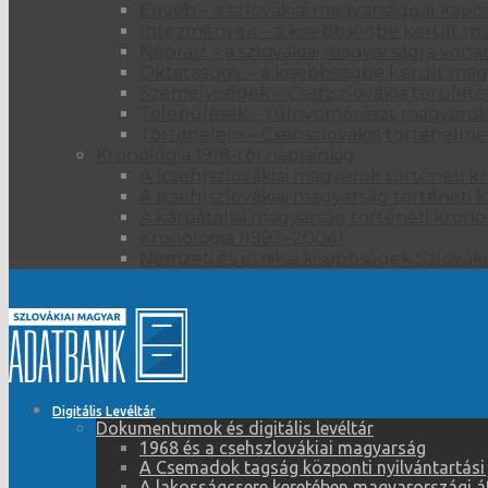
Egyéb – a szlovákiai magyarsággal kapcso
Intézmények – a kisebbségbe került ma
Néprajz – a szlovákiai magyarságra vona
Oktatásügy – a kisebbségbe került ma
Személyiségek – Csehszlovákia területé
Települések – túlnyomórészt magyarok 
Történelem – Csehszlovákia történelme
Kronológia 1918-tól napjainkig
A (cseh)szlovákiai magyarok történeti kr
A (cseh)szlovákiai magyarság történeti k
A kárpátaljai magyarság történeti kronol
Kronológia (1993–2004)
Nemzeti és etnikai kisebbségek Szlová
Digitális Levéltár
Dokumentumok és digitális levéltár
1968 és a csehszlovákiai magyarság
A Csemadok tagság központi nyilvántartási
A lakosságcsere keretében magyarországi átt