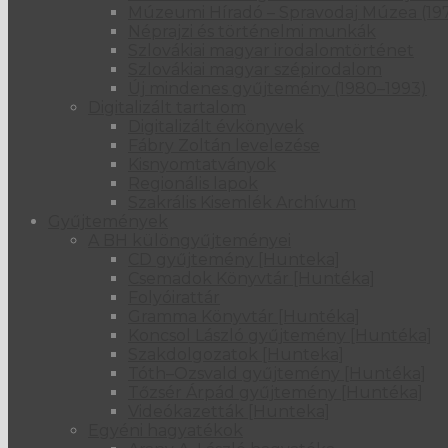
Múzeumi Híradó – Spravodaj Múzea (19
Néprajzi és történelmi munkák
Szlovákiai magyar irodalomtörténet
Szlovákiai magyar szépirodalom
Új mindenes gyűjtemény (1980–1993)
Digitalizált tartalom
Digitalizált évkönyvek
Fábry Zoltán levelezése
Kisnyomtatványok
Regionális lapok
Szakrális Kisemlék Archívum
Gyűjtemények
A BH különgyűjteményei
CD gyűjtemény [Hunteka]
Csemadok Könyvtár [Huntéka]
Folyóirattár
Gramma Könyvtár [Huntéka]
Koncsol László gyűjtemény [Huntéka]
Szakdolgozatok [Hunteka]
Tóth–Ozsvald gyűjtemény [Huntéka]
Tőzsér Árpád gyűjtemény [Huntéka]
Videókazetták [Hunteka]
Egyéni hagyatékok