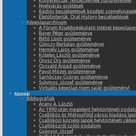
Konferenciák, rendezvények hangfelvételei
Nyelvjárás gyűjtések
Rádiós beszélgetések közéleti személyiségek
Életútinterjúk, Oral History beszélgetések
Képeslaparchívum
A Fórum Kisebbségkutató Intézet képeslapg
Bayer Péter gyűjteménye
Bittó Lipót gyűjteménye
Gönczy Bertalan gyűjteménye
Hermély Lajos gyűjteménye
Köteles László gyűjteménye
Orosz Örs gyűjteménye
Ozsvald Árpád gyűjteménye
Pavol Mózeš gyűjteménye
Sarnóczay György gyűjteménye
Solymos József gyűjteménye
Virtuális képeslap (nem saját gyűjtemény)
Könyvtár
Bibliográfiák
Arany A. László
Az 1990 után megjelent helytörténeti iroda
Csallóköz és Mátyusföld városi kiadású lapj
Csallóközi községi lapok helytörténeti cikk
Csallóközről szóló irodalom
Gyönyör József