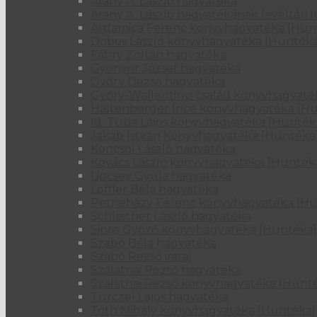
Arany A. László hagyatéka
Arany A. László hagyatékának levéltári l
Ardamica Ferenc könyvhagyatéka [Hun
Dobos László könyvhagyatéka [Huntéka
Fábry Zoltán hagyatéka
Gyönyör József hagyatéka
Győry Dezső hagyatéka
Győry-Wallentinyi család könyvhagyaté
Haltenberger Ince könyvhagyatéka [H
Id. Tuba Lajos könyvhagyatéka [Hunték
Jakab István könyvhagyatéka [Huntéka
Koncsol László hagyatéka
Kovács László könyvhagyatéka [Hunték
Lipcsey Gyula hagyatéka
Löffler Béla hagyatéka
Petneházy Ferenc könyvhagyatéka [Hu
Schleicher László hagyatéka
Sipos Győző könyvhagyatéka [Huntéka]
Szabó Béla hagyatéka
Szabó Rezső iratai
Szalatnai Rezső hagyatéka
Szalatnai Rezső könyvhagyatéka [Hunt
Turczel Lajos hagyatéka
Tóth Mihály könyvhagyatéka [Huntéka]