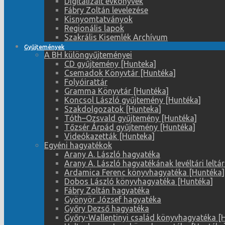
Digitalizált évkönyvek
Fábry Zoltán levelezése
Kisnyomtatványok
Regionális lapok
Szakrális Kisemlék Archívum
Gyűjtemények
A BH különgyűjteményei
CD gyűjtemény [Hunteka]
Csemadok Könyvtár [Huntéka]
Folyóirattár
Gramma Könyvtár [Huntéka]
Koncsol László gyűjtemény [Huntéka]
Szakdolgozatok [Hunteka]
Tóth–Ozsvald gyűjtemény [Huntéka]
Tőzsér Árpád gyűjtemény [Huntéka]
Videókazetták [Hunteka]
Egyéni hagyatékok
Arany A. László hagyatéka
Arany A. László hagyatékának levéltári leltá
Ardamica Ferenc könyvhagyatéka [Huntéka]
Dobos László könyvhagyatéka [Huntéka]
Fábry Zoltán hagyatéka
Gyönyör József hagyatéka
Győry Dezső hagyatéka
Győry-Wallentinyi család könyvhagyatéka [