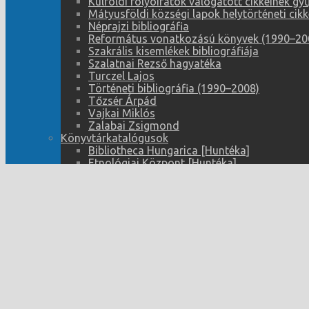
Külföldi folyóiratok válogatott cikkeinek g
Mátyusföldi községi lapok helytörténeti cik
Néprajzi bibliográfia
Református vonatkozású könyvek (1990–20
Szakrális kisemlékek bibliográfiája
Szalatnai Rezső hagyatéka
Turczel Lajos
Történeti bibliográfia (1990–2008)
Tőzsér Árpád
Vajkai Miklós
Zalabai Zsigmond
Könyvtárkatalógusok
Bibliotheca Hungarica [Huntéka]
Etnológiai Központ [Huntéka]
Repertóriumok
A Hét (1986–1992) évfolyamának repertóri
Az Új Élet (1932–1944) évfolyamának reper
Fórum Társadalomtudományi Szemle I-X (1
Magyar Figyelő repertóriuma
Levéltár
CSEMADOK
Egyéb állag
Fesztiválok
Irodalom, színjátszás
Járási Elnökség