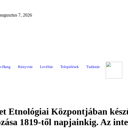
 augusztus 7, 2026
p-Hang
Könyvtár
Levéltár
Települések
Tudástár
t Etnológiai Központjában készü
gozása 1819-től napjainkig. Az inte