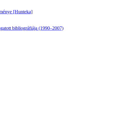
teménye [Hunteka]
atott bibliográfiája (1990–2007)
vfolyamának repertóriuma