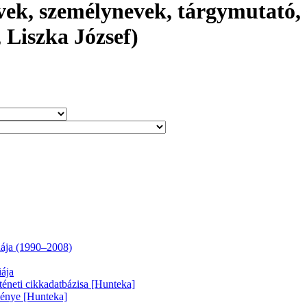
vek, személynevek, tárgymutató, 
, Liszka József)
fiája (1990–2008)
iája
téneti cikkadatbázisa [Hunteka]
ménye [Hunteka]