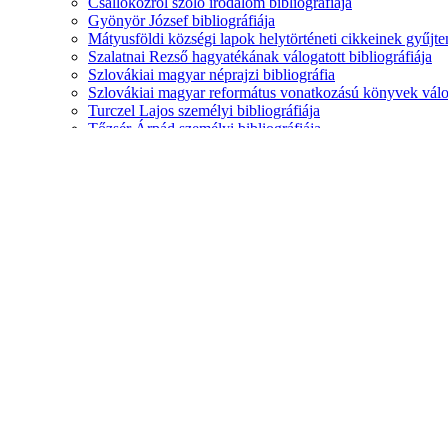
Csallóközről szóló irodalom bibliográfiája
Gyönyör József bibliográfiája
Mátyusföldi községi lapok helytörténeti cikkeinek gyűj
Szalatnai Rezső hagyatékának válogatott bibliográfiája
Szlovákiai magyar néprajzi bibliográfia
Szlovákiai magyar református vonatkozású könyvek válog
Turczel Lajos személyi bibliográfiája
Tőzsér Árpád személyi bibliográfiája
Vajkai Miklós bibliográfiája
Könyvtárkatalógusok
Bibliotheca Hungarica [Huntéka]
Etnológiai Központ [Huntéka]
Zalabai Zsigmond Városi Könyvtár, Somorja [Huntéka]
Repertóriumok
A Hét (1986–1992) évfolyamának repertóriuma
Az Új Élet (1932–1944) évfolyamának repertóriuma
Fórum Társadalomtudományi Szemle I-X (1999–2008) é
Magyar Figyelő repertóriuma
Kövess minket!