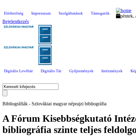
Elérhetőség
Impresszum
Szolgáltatások
Támogatók
péntek,
Bejelentkezés
Digitális Levéltár
Digitális Tár
Gyűjtemények
Intézmények
Ké
Bibliográfiák - Szlovákiai magyar néprajzi bibliográfia
A Fórum Kisebbségkutató Intéze
bibliográfia szinte teljes feldol