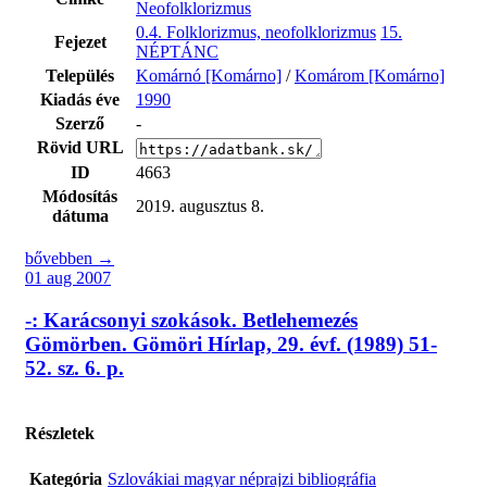
Neofolklorizmus
0.4. Folklorizmus, neofolklorizmus
15.
Fejezet
NÉPTÁNC
Település
Komárnó [Komárno]
/
Komárom [Komárno]
Kiadás éve
1990
Szerző
-
Rövid URL
ID
4663
Módosítás
2019. augusztus 8.
dátuma
bővebben →
01 aug 2007
-: Karácsonyi szokások. Betlehemezés
Gömörben. Gömöri Hírlap, 29. évf. (1989) 51-
52. sz. 6. p.
Részletek
Kategória
Szlovákiai magyar néprajzi bibliográfia