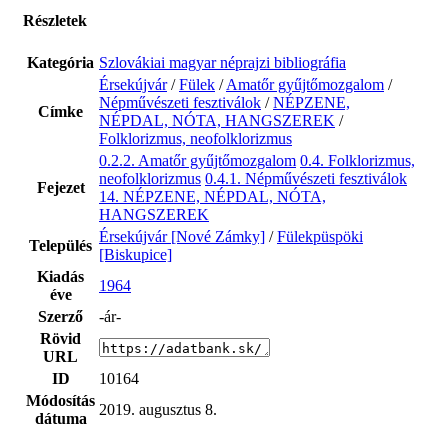
Részletek
Kategória
Szlovákiai magyar néprajzi bibliográfia
Érsekújvár
/
Fülek
/
Amatőr gyűjtőmozgalom
/
Népművészeti fesztiválok
/
NÉPZENE,
Címke
NÉPDAL, NÓTA, HANGSZEREK
/
Folklorizmus, neofolklorizmus
0.2.2. Amatőr gyűjtőmozgalom
0.4. Folklorizmus,
neofolklorizmus
0.4.1. Népművészeti fesztiválok
Fejezet
14. NÉPZENE, NÉPDAL, NÓTA,
HANGSZEREK
Érsekújvár [Nové Zámky]
/
Fülekpüspöki
Település
[Biskupice]
Kiadás
1964
éve
Szerző
-ár-
Rövid
URL
ID
10164
Módosítás
2019. augusztus 8.
dátuma