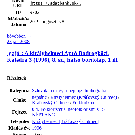
Rövid
URL
ID
9702
Módosítás
2019. augusztus 8.
dátuma
bővebben →
28 jan 2008
-gajó-: A királyhelmeci Apró Bodrogközi.
Katedra 3 (1996), 8. sz., hátsó borítólap, 1 ill.
Részletek
Kategória
Szlovákiai magyar néprajzi bibliográfia
néptánc
/
Királyhelmec (Kráľovský Chlmec)
/
Címke
Kráľovský Chlmec
/
Folklorizmus
0.4. Folklorizmus, neofolklorizmus
15.
Fejezet
NÉPTÁNC
Település
Királyhelmec [Kráľovský Chlmec]
Kiadás éve
1996
Szerző
-gajó-