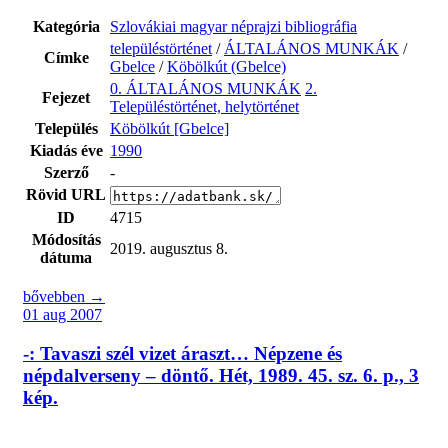
Kategória
Szlovákiai magyar néprajzi bibliográfia
településtörténet
/
ÁLTALÁNOS MUNKÁK
/
Címke
Gbelce
/
Köbölkút (Gbelce)
0. ÁLTALÁNOS MUNKÁK
2.
Fejezet
Településtörténet, helytörténet
Település
Köbölkút [Gbelce]
Kiadás éve
1990
Szerző
-
Rövid URL
ID
4715
Módosítás
2019. augusztus 8.
dátuma
bővebben →
01 aug 2007
-: Tavaszi szél vizet áraszt… Népzene és
népdalverseny – döntő. Hét, 1989. 45. sz. 6. p., 3
kép.