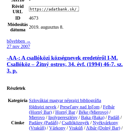
Rövid
URL
ID
4673
Módosítás
2019. augusztus 8.
dátuma
bővebben →
27 nov 2007
-AA-: A csallóközi községnevek eredetéről I-M.
Csallóköz – Žitný ostrov, 34. évf. (1994) 46-7. sz.
3. p.
Részletek
Kategória
Szlovákiai magyar néprajzi bibliográfia
földrajzi nevek
/
Preseľany nad Ipľom
/
Felbár
(Horný Bar)
/
Horný Bar
/
Béke (Mierovo)
/
Mierovo
/
Ipolypereszlény
/
Baka (Baka)
/
Padáň
/
Címke
Padány (Padáň)
/
Csallóköznyék
/
Nyékvárkony
(Vrakúň)
/
Várkony
/
Vrakúň
/
Albár (Dolný Bar)
/