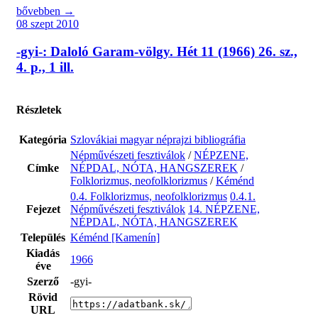
bővebben →
08 szept 2010
-gyi-: Daloló Garam-völgy. Hét 11 (1966) 26. sz.,
4. p., 1 ill.
Részletek
Kategória
Szlovákiai magyar néprajzi bibliográfia
Népművészeti fesztiválok
/
NÉPZENE,
Címke
NÉPDAL, NÓTA, HANGSZEREK
/
Folklorizmus, neofolklorizmus
/
Kéménd
0.4. Folklorizmus, neofolklorizmus
0.4.1.
Fejezet
Népművészeti fesztiválok
14. NÉPZENE,
NÉPDAL, NÓTA, HANGSZEREK
Település
Kéménd [Kamenín]
Kiadás
1966
éve
Szerző
-gyi-
Rövid
URL