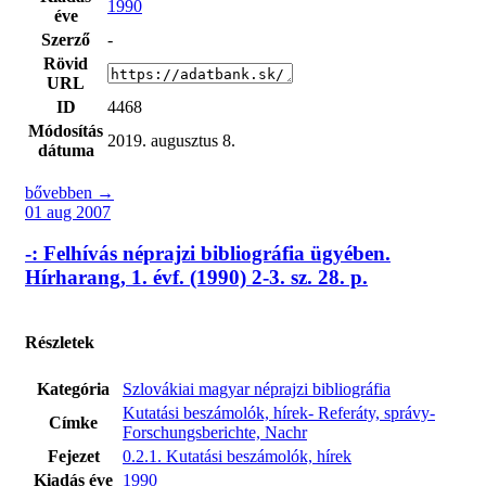
1990
éve
Szerző
-
Rövid
URL
ID
4468
Módosítás
2019. augusztus 8.
dátuma
bővebben →
01 aug 2007
-: Felhívás néprajzi bibliográfia ügyében.
Hírharang, 1. évf. (1990) 2-3. sz. 28. p.
Részletek
Kategória
Szlovákiai magyar néprajzi bibliográfia
Kutatási beszámolók, hírek- Referáty, správy-
Címke
Forschungsberichte, Nachr
Fejezet
0.2.1. Kutatási beszámolók, hírek
Kiadás éve
1990