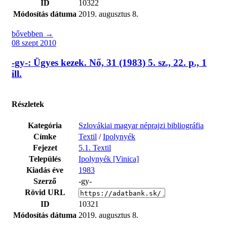
ID
10322
Módosítás dátuma
2019. augusztus 8.
bővebben →
08 szept 2010
-gy-: Ügyes kezek. Nő, 31 (1983) 5. sz., 22. p., 1
ill.
Részletek
Kategória
Szlovákiai magyar néprajzi bibliográfia
Címke
Textil
/
Ipolynyék
Fejezet
5.1. Textil
Település
Ipolynyék [Vinica]
Kiadás éve
1983
Szerző
-gy-
Rövid URL
ID
10321
Módosítás dátuma
2019. augusztus 8.