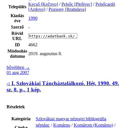
Kecső [Kečovo]
/
Pelsőc [Plešivec]
/
Pelsőcardó
Település
[Ardovo]
/
Pozsony [Bratislava]
Kiadás
1990
éve
Szerző
-
Rövid
URL
ID
4662
Módosítás
2019. augusztus 8.
dátuma
bővebben →
01 aug 2007
-: I. Szlovákiai Táncháztalálkozó. Hét, 1990. 49.
sz. 8. p., 1 kép.
Részletek
Kategória
Szlovákiai magyar néprajzi bibliográfia
néptánc
/
Komárno
/
Komárom (Komárno)
/
Címke