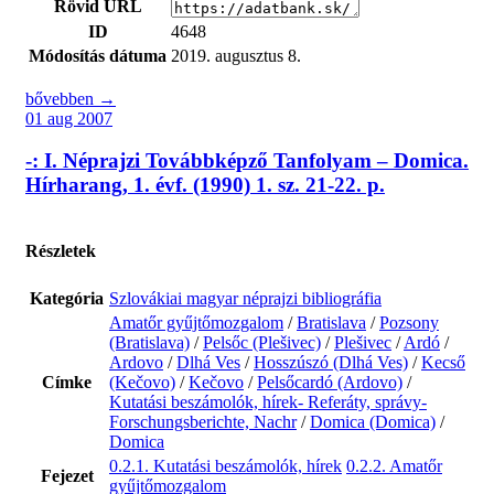
Rövid URL
ID
4648
Módosítás dátuma
2019. augusztus 8.
bővebben →
01 aug 2007
-: I. Néprajzi Továbbképző Tanfolyam – Domica.
Hírharang, 1. évf. (1990) 1. sz. 21-22. p.
Részletek
Kategória
Szlovákiai magyar néprajzi bibliográfia
Amatőr gyűjtőmozgalom
/
Bratislava
/
Pozsony
(Bratislava)
/
Pelsőc (Plešivec)
/
Plešivec
/
Ardó
/
Ardovo
/
Dlhá Ves
/
Hosszúszó (Dlhá Ves)
/
Kecső
Címke
(Kečovo)
/
Kečovo
/
Pelsőcardó (Ardovo)
/
Kutatási beszámolók, hírek- Referáty, správy-
Forschungsberichte, Nachr
/
Domica (Domica)
/
Domica
0.2.1. Kutatási beszámolók, hírek
0.2.2. Amatőr
Fejezet
gyűjtőmozgalom