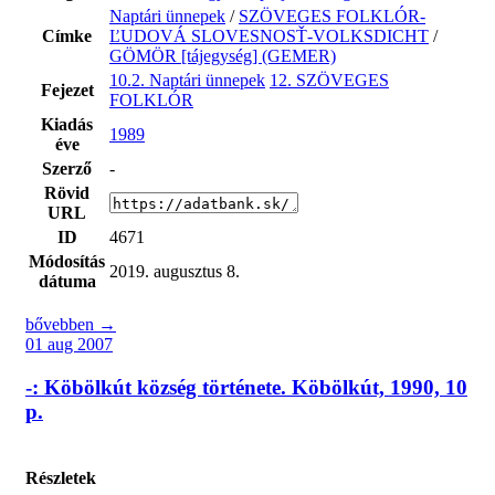
Naptári ünnepek
/
SZÖVEGES FOLKLÓR-
Címke
ĽUDOVÁ SLOVESNOSŤ-VOLKSDICHT
/
GÖMÖR [tájegység] (GEMER)
10.2. Naptári ünnepek
12. SZÖVEGES
Fejezet
FOLKLÓR
Kiadás
1989
éve
Szerző
-
Rövid
URL
ID
4671
Módosítás
2019. augusztus 8.
dátuma
bővebben →
01 aug 2007
-: Köbölkút község története. Köbölkút, 1990, 10
p.
Részletek