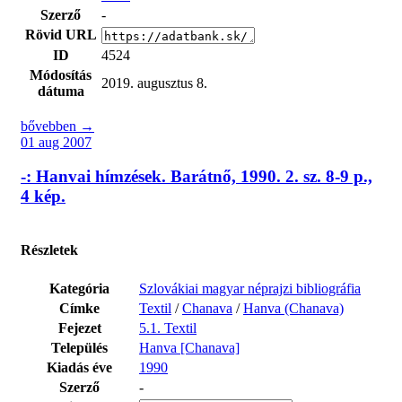
Szerző
-
Rövid URL
ID
4524
Módosítás
2019. augusztus 8.
dátuma
bővebben →
01 aug 2007
-: Hanvai hímzések. Barátnő, 1990. 2. sz. 8-9 p.,
4 kép.
Részletek
Kategória
Szlovákiai magyar néprajzi bibliográfia
Címke
Textil
/
Chanava
/
Hanva (Chanava)
Fejezet
5.1. Textil
Település
Hanva [Chanava]
Kiadás éve
1990
Szerző
-