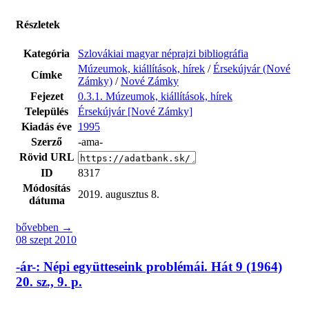
Részletek
Kategória
Szlovákiai magyar néprajzi bibliográfia
Múzeumok, kiállítások, hírek
/
Érsekújvár (Nové
Címke
Zámky)
/
Nové Zámky
Fejezet
0.3.1. Múzeumok, kiállítások, hírek
Település
Érsekújvár [Nové Zámky]
Kiadás éve
1995
Szerző
-ama-
Rövid URL
ID
8317
Módosítás
2019. augusztus 8.
dátuma
bővebben →
08 szept 2010
-ár-: Népi együtteseink problémái. Hát 9 (1964)
20. sz., 9. p.