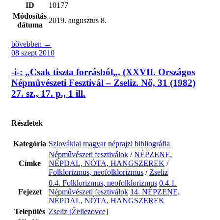
ID
10177
Módosítás
2019. augusztus 8.
dátuma
bővebben →
08 szept 2010
-i-: „Csak tiszta forrásból„. (XXVII. Országos
Népmüvészeti Fesztivál – Zseliz. Nő, 31 (1982)
27. sz., 17. p., 1 ill.
Részletek
Kategória
Szlovákiai magyar néprajzi bibliográfia
Népművészeti fesztiválok
/
NÉPZENE,
Címke
NÉPDAL, NÓTA, HANGSZEREK
/
Folklorizmus, neofolklorizmus
/
Zseliz
0.4. Folklorizmus, neofolklorizmus
0.4.1.
Fejezet
Népművészeti fesztiválok
14. NÉPZENE,
NÉPDAL, NÓTA, HANGSZEREK
Település
Zseliz [Želiezovce]