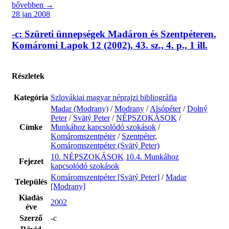
bővebben →
28 jan 2008
-c: Szüreti ünnepségek Madáron és Szentpéteren.
Komáromi Lapok 12 (2002), 43. sz., 4. p., 1 ill.
Részletek
Kategória
Szlovákiai magyar néprajzi bibliográfia
Madar (Modrany)
/
Modrany
/
Alsópéter
/
Dolný
Peter
/
Svätý Peter
/
NÉPSZOKÁSOK
/
Címke
Munkához kapcsolódó szokások
/
Komáromszentpéter
/
Szentpéter,
Komáromszentpéter (Svätý Peter)
10. NÉPSZOKÁSOK
10.4. Munkához
Fejezet
kapcsolódó szokások
Komáromszentpéter [Svätý Peter]
/
Madar
Település
[Modrany]
Kiadás
2002
éve
Szerző
-c