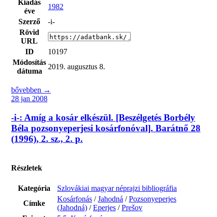
Kiadás
1982
éve
Szerző
-i-
Rövid
URL
ID
10197
Módosítás
2019. augusztus 8.
dátuma
bővebben →
28 jan 2008
-i-: Amíg a kosár elkészül. [Beszélgetés Borbély
Béla pozsonyeperjesi kosárfonóval]. Barátnő 28
(1996), 2. sz., 2. p.
Részletek
Kategória
Szlovákiai magyar néprajzi bibliográfia
Kosárfonás
/
Jahodná
/
Pozsonyeperjes
Címke
(Jahodná)
/
Eperjes
/
Prešov