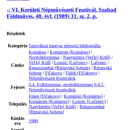
-: VI. Kerületi Népművészeti Fesztivál. Szabad
Földműves, 40. évf. (1989) 31. sz. 2. p.
Részletek
Kategória
Szlovákiai magyar néprajzi bibliográfia
Komárno
/
Komárom (Komárno)
/
Neofolklorizmus
/
Nagykürtös (Veľký Krtíš)
/
Veľký Krtíš
/
Losonc (Lučenec)
/
Lučenec
/
Címke
Rimaszombat (Rimavská Sobota)
/
Rimavská
Sobota
/
Fiľakovo
/
Fülek (Fiľakovo)
/
Népművészeti fesztiválok
0.4. Folklorizmus, neofolklorizmus
0.4.1.
Fejezet
Népművészeti fesztiválok
Fülek [Fiľakovo]
/
Komárnó [Komárno]
/
Komárom [Komárno]
/
Losonc [Lučenec]
/
Település
Nagykürtös [Veľký Krtíš]
/
Rimaszombat
[Rimavská Sobota]
Kiadás
1989
éve
Szerző
-