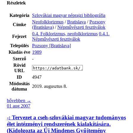
Részletek
Kategória
Szlovákiai magyar néprajzi bibliográfia
Neofolklorizmus
/
Bratislava
/
Pozsony
Címke
(Bratislava)
/
Népművészeti fesztiválok
0.4. Folklorizmus, neofolklorizmus
0.4.1.
Fejezet
Népművészeti fesztiválok
Település
Pozsony [Bratislava]
Kiadás éve
1989
Szerző
-
Rövid
URL
ID
4947
Módosítás
2019. augusztus 8.
dátuma
bővebben →
01 aug 2007
-: Tervezet a cseh-szlovákiai magyar tudományos
élet intézményi rendszerének kialakítására.
(Kidolgozta az Új Mindenes Gyűjtemény