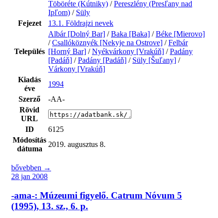
Töböréte (Kútniky)
/
Pereszlény (Presľany nad
Ipľom)
/
Süly
Fejezet
13.1. Földrajzi nevek
Albár [Dolný Bar]
/
Baka [Baka]
/
Béke [Mierovo]
/
Csallóköznyék [Nekyje na Ostrove]
/
Felbár
Település
[Horný Bar]
/
Nyékvárkony [Vrakúň]
/
Padány
[Padáň]
/
Padány [Padáň]
/
Süly [Šuľany]
/
Várkony [Vrakúň]
Kiadás
1994
éve
Szerző
-AA-
Rövid
URL
ID
6125
Módosítás
2019. augusztus 8.
dátuma
bővebben →
28 jan 2008
-ama-: Múzeumi figyelő. Catrum Nóvum 5
(1995), 13. sz., 6. p.