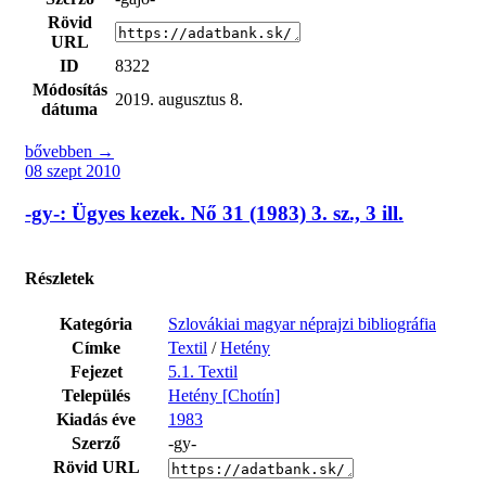
Rövid
URL
ID
8322
Módosítás
2019. augusztus 8.
dátuma
bővebben →
08 szept 2010
-gy-: Ügyes kezek. Nő 31 (1983) 3. sz., 3 ill.
Részletek
Kategória
Szlovákiai magyar néprajzi bibliográfia
Címke
Textil
/
Hetény
Fejezet
5.1. Textil
Település
Hetény [Chotín]
Kiadás éve
1983
Szerző
-gy-
Rövid URL