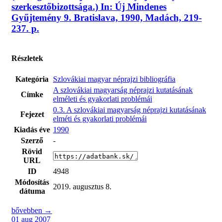
szerkesztőbizottsága.) In: Új Mindenes
Gyűjtemény 9. Bratislava, 1990, Madách, 219-
237. p.
Részletek
Kategória
Szlovákiai magyar néprajzi bibliográfia
A szlovákiai magyarság néprajzi kutatásának
Címke
elméleti és gyakorlati problémái
0.3. A szlovákiai magyarság néprajzi kutatásának
Fejezet
elméti és gyakorlati problémái
Kiadás éve
1990
Szerző
-
Rövid
URL
ID
4948
Módosítás
2019. augusztus 8.
dátuma
bővebben →
01 aug 2007