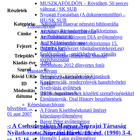
MUSZKAFÖLDÖN – Rövidített, 50 perces
változat / SK SUB
Részletek
Nyugati Fogságban (A dokumentumfilm) –
HU/SK SUB
Kategória
Szlovákiai magyar néprajzi bibliográfia
Fotóarchívum
néptánc
/
Rimaszombat
/
Folklorizmus,
Az Adatbank fotóarchívuma
Címke
neofolklorizmus
Az Etnológiai Központ DIA gyűjteménye
Az FKI fotóarchívuma
0.4. Folklorizmus, neofolklorizmus
15.
Fejezet
Digitális Emlékezet (digitalisemlekezet.eu)
NÉPTÁNC
Emlékművek – emlékhelyek – vizuális
Település
Rimaszombat [Rimavská Sobota]
nyelvhasználat
Kiadás éve
1964
Sociophoto 2012 díjnyertes fotói
Szerző
- tt -
Hangarchívum
Rövid URL
Felmérések, közvéleménykutatások
Konferenciák, rendezvények hangfelvételei
ID
10167
Nyelvjárás gyűjtések
Módosítás
2019. augusztus 8.
Rádiós beszélgetések közéleti személyiségekkel
dátuma
Életútinterjúk, Oral History beszélgetések
Képeslaparchívum
bővebben →
A Fórum Kisebbségkutató Intézet
01 aug 2007
képeslapgyűjteménye
Bayer Péter gyűjteménye
-: A Csehszlovákiai Magyar Néprajzi Társaság
Bittó Lipót gyűjteménye
Nyilatkozata. Néprajzi Hírek, 19. évf. (1990) 3-4.
Gönczy Bertalan gyűjteménye
Hermély Lajos gyűjteménye
sz. 15-16. p.