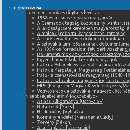
Digitális Levéltár
Dokumentumok és digitális levéltár
1968 és a csehszlovákiai magyarság
A Csemadok tagság központi nyilvántartási
A lakosságcsere keretében magyarországi átt
A málenkij robottal kapcsolatos iratanyag
A rendszerváltás évei dokumentumokban
A szlovák állam időszakának dokumentuma
Az 1956-os forradalom felvidéki visszhangj
Dokumentumok az Országos Keresztényszoci
Egyéni hagyatékok, kéziratos anyagok
Iratok a Felvidék visszacsatolásának idősz
Iratok a Kárpátaljai Magyarság Történetéhe
Iratok a csehszlovákiai magyarság (1948–195
Iratok a szlovákiai magyarok jogfosztotts
MPP (Független Magyar Kezdeményezés/Magy
Vegyes iratok a szlovákiai magyarok két háb
Kisebbségeket érintő jogszabályok
Az SzK Alkotmánya [Ústava SR]
Határozat [Nález]
Hirdetmény [Vyhláška]
Kormányrendelet [Nariadenie vlády]
Törvény [Zákon]
Állásfoglalás [Uznesenie]