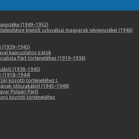
 jegyzéke (1949–1952)
elepítésre kijelölt szlovákiai magyarok névjegyzékei (1946)
i (1939–1945)
ával kapcsolatos iratok
alista Párt történetéhez (1919–1936)
akából (1938–1945)
z (1918–1944)
6) közötti történetéhez I.
ágának időszakából (1945–1948)
ar Polgári Párt)
orú közötti történetéhez