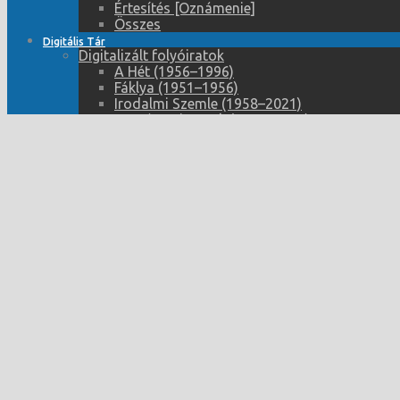
Értesítés [Oznámenie]
Összes
Digitális Tár
Digitalizált folyóiratok
A Hét (1956–1996)
Fáklya (1951–1956)
Irodalmi Szemle (1958–2021)
Komáromi Lapok (1918–1943)
Képes Hét (1928–1936)
Losonci Újság (1906-1919)
Magyar Írás (1932–1937)
Nő (1952-1992)
Prágai Magyar Hírlap (1922–1938)
Szabad Földműves (1950–1988)
Szabad Kapacitás (1989–1997)
Szabad Újság (1991–1993)
Szocialista Nevelés (1956–1989)
Életünk (1996–1998)
Új Ifjúság (1952–1989)
Új Szó (1948–2022)
ŠTB ügynökök listája
Digitalizált könyvek
BiblioNet – Digitális Könyvtár (kulturális 
Fórum Kisebbségkutató Intézet saját kiadvá
Múzeumi Híradó – Spravodaj Múzea (1977–