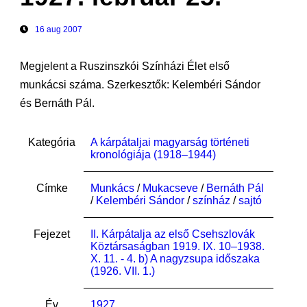
16 aug 2007
Megjelent a Ruszinszkói Színházi Élet első
munkácsi száma. Szerkesztők: Kelembéri Sándor
és Bernáth Pál.
Kategória
A kárpátaljai magyarság történeti
kronológiája (1918–1944)
Címke
Munkács
/
Mukacseve
/
Bernáth Pál
/
Kelembéri Sándor
/
színház
/
sajtó
Fejezet
II. Kárpátalja az első Csehszlovák
Köztársaságban 1919. IX. 10–1938.
X. 11. - 4. b) A nagyzsupa időszaka
(1926. VII. 1.)
Év
1927