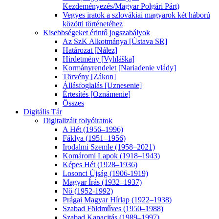
Kezdeményezés/Magyar Polgári Párt)
Vegyes iratok a szlovákiai magyarok két háború
közötti történetéhez
Kisebbségeket érintő jogszabályok
Az SzK Alkotmánya [Ústava SR]
Határozat [Nález]
Hirdetmény [Vyhláška]
Kormányrendelet [Nariadenie vlády]
Törvény [Zákon]
Állásfoglalás [Uznesenie]
Értesítés [Oznámenie]
Összes
Digitális Tár
Digitalizált folyóiratok
A Hét (1956–1996)
Fáklya (1951–1956)
Irodalmi Szemle (1958–2021)
Komáromi Lapok (1918–1943)
Képes Hét (1928–1936)
Losonci Újság (1906-1919)
Magyar Írás (1932–1937)
Nő (1952-1992)
Prágai Magyar Hírlap (1922–1938)
Szabad Földműves (1950–1988)
Szabad Kapacitás (1989–1997)