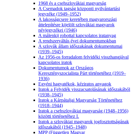
1968 és a csehszlovákiai magyarság
A Csemadok tagság központi nyilvántartási
jegyzéke (1949–1952)
A lakosságcsere keretében magyarországi
áttelepítésre kijelölt szlovákiai magyarok
névjegyzékei (1946)
A málenkij robottal kapcsolatos iratanyag
A rendszerváltás évei dokumentumokban
A szlovák állam időszakának dokumentumai
(1939–1945)
Az 1956-os forradalom felvidéki visszhangjával
kapcsolatos iratok
Dokumentumok az Országos
Keresztényszocialista Párt történetéhez (1919–
1936)
Egyéni hagyatékok, kéziratos anyagok
Iratok a Felvidék visszacsatolásának időszakából
(1938–1945)
Iratok a Kárpátaljai Magyarság Történetéhez
(1918–1944)
Iratok a csehszlovákiai magyarság (1948–1956)
közötti történetéhez I.
Iratok a szlovákiai magyarok jogfosztottságának
időszakából (1945–1948)
MPP (Független Magyar