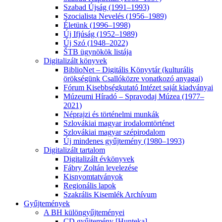
Szabad Újság (1991–1993)
Szocialista Nevelés (1956–1989)
Életünk (1996–1998)
Új Ifjúság (1952–1989)
Új Szó (1948–2022)
ŠTB ügynökök listája
Digitalizált könyvek
BiblioNet – Digitális Könyvtár (kulturális
örökségünk Csallóközre vonatkozó anyagai)
Fórum Kisebbségkutató Intézet saját kiadványai
Múzeumi Híradó – Spravodaj Múzea (1977–
2021)
Néprajzi és történelmi munkák
Szlovákiai magyar irodalomtörténet
Szlovákiai magyar szépirodalom
Új mindenes gyűjtemény (1980–1993)
Digitalizált tartalom
Digitalizált évkönyvek
Fábry Zoltán levelezése
Kisnyomtatványok
Regionális lapok
Szakrális Kisemlék Archívum
Gyűjtemények
A BH különgyűjteményei
CD gyűjtemény [Hunteka]