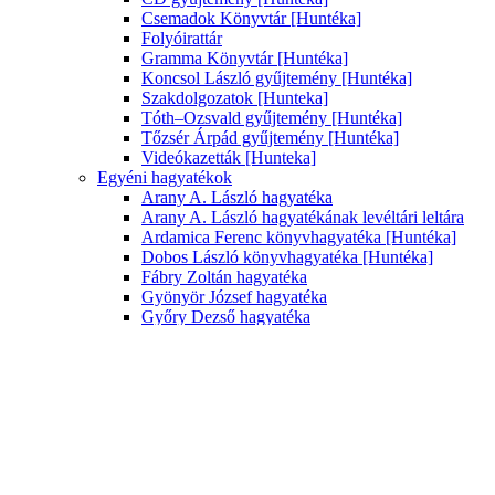
Csemadok Könyvtár [Huntéka]
Folyóirattár
Gramma Könyvtár [Huntéka]
Koncsol László gyűjtemény [Huntéka]
Szakdolgozatok [Hunteka]
Tóth–Ozsvald gyűjtemény [Huntéka]
Tőzsér Árpád gyűjtemény [Huntéka]
Videókazetták [Hunteka]
Egyéni hagyatékok
Arany A. László hagyatéka
Arany A. László hagyatékának levéltári leltára
Ardamica Ferenc könyvhagyatéka [Huntéka]
Dobos László könyvhagyatéka [Huntéka]
Fábry Zoltán hagyatéka
Gyönyör József hagyatéka
Győry Dezső hagyatéka
Győry-Wallentinyi család könyvhagyatéka
[Huntéka]
Haltenberger Ince könyvhagyatéka [Huntéka]
Id. Tuba Lajos könyvhagyatéka [Huntéka]
Jakab István könyvhagyatéka [Huntéka]
Koncsol László hagyatéka
Kovács László könyvhagyatéka [Huntéka]
Lipcsey Gyula hagyatéka