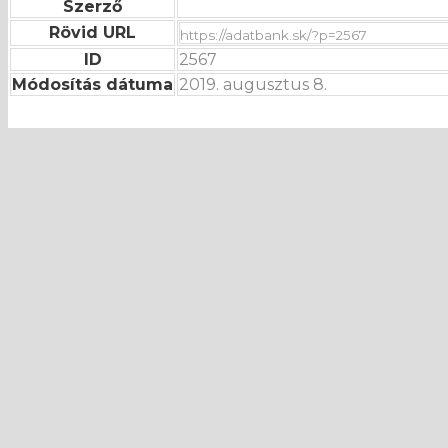
Szerző
Rövid URL
ID
2567
Módosítás dátuma
2019. augusztus 8.
Hibát talált?
Üzenőfal
E-mail
Üzenet