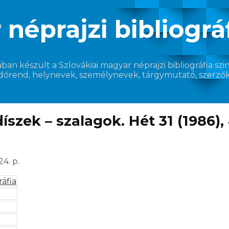
néprajzi bibliográ
 készült a Szlovákiai magyar néprajzi bibliográfia szint
időrend, helynevek, személynevek, tárgymutató, szerzők és
zek – szalagok. Hét 31 (1986), 41
24. p.
ráfia