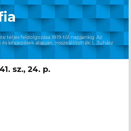
fia
e teljes feldolgozása 1819-től napjainkig. Az
 kifejezések alapján. (összeállították: L. Juhász
. sz., 24. p.