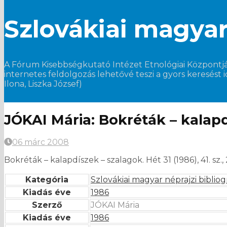
Szlovákiai magyar 
A Fórum Kisebbségkutató Intézet Etnológiai Központjában
internetes feldolgozás lehetővé teszi a gyors keresést 
Ilona, Liszka József)
JÓKAI Mária: Bokréták – kalapdís
06 márc 2008
Bokréták – kalapdíszek – szalagok. Hét 31 (1986), 41. sz., 
Kategória
Szlovákiai magyar néprajzi bibliog
Kiadás éve
1986
Szerző
JÓKAI Mária
Kiadás éve
1986