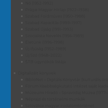
Nő (1952-1992)
Prágai Magyar Hírlap (1922–1938)
Szabad Földműves (1950–1988)
Szabad Kapacitás (1989–1997)
Szabad Újság (1991–1993)
Szocialista Nevelés (1956–1989)
Életünk (1996–1998)
Új Ifjúság (1952–1989)
Új Szó (1948–2022)
ŠTB ügynökök listája
Digitalizált könyvek
BiblioNet – Digitális Könyvtár (kulturális
Fórum Kisebbségkutató Intézet saját kiad
Múzeumi Híradó – Spravodaj Múzea (1977–
Néprajzi és történelmi munkák
Szlovákiai magyar irodalomtörténet