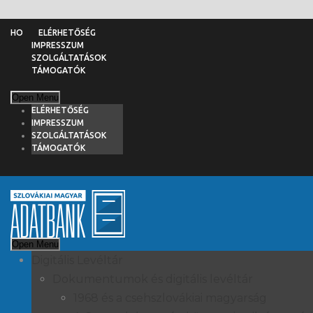
ELÉRHETŐSÉG
IMPRESSZUM
SZOLGÁLTATÁSOK
TÁMOGATÓK
Open Menu
ELÉRHETŐSÉG
IMPRESSZUM
SZOLGÁLTATÁSOK
TÁMOGATÓK
Open Menu
Digitális Levéltár
Dokumentumok és digitális levéltár
1968 és a csehszlovákiai magyarság