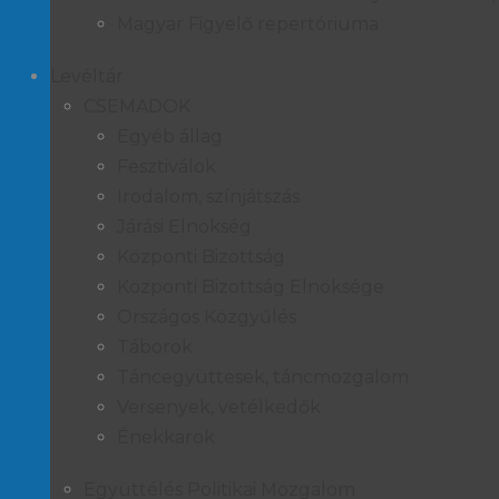
Magyar Figyelő repertóriuma
Levéltár
CSEMADOK
Egyéb állag
Fesztiválok
Irodalom, színjátszás
Járási Elnökség
Központi Bizottság
Központi Bizottság Elnöksége
Országos Közgyűlés
Táborok
Táncegyüttesek, táncmozgalom
Versenyek, vetélkedők
Énekkarok
Együttélés Politikai Mozgalom