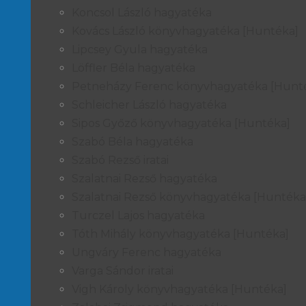
Koncsol László hagyatéka
Kovács László könyvhagyatéka [Huntéka]
Lipcsey Gyula hagyatéka
Löffler Béla hagyatéka
Petneházy Ferenc könyvhagyatéka [Hunt
Schleicher László hagyatéka
Sipos Győző könyvhagyatéka [Huntéka]
Szabó Béla hagyatéka
Szabó Rezső iratai
Szalatnai Rezső hagyatéka
Szalatnai Rezső könyvhagyatéka [Huntéka
Turczel Lajos hagyatéka
Tóth Mihály könyvhagyatéka [Huntéka]
Ungváry Ferenc hagyatéka
Varga Sándor iratai
Vigh Károly könyvhagyatéka [Huntéka]