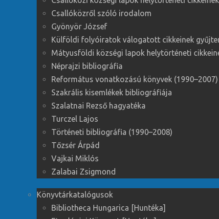
Csallóközi községi lapok helytörténeti cikkein
Csallóközről szóló irodalom
Gyönyör József
Külföldi folyóiratok válogatott cikkeinek gyűj
Mátyusföldi községi lapok helytörténeti cikkei
Néprajzi bibliográfia
Református vonatkozású könyvek (1990–2007)
Szakrális kisemlékek bibliográfiája
Szalatnai Rezső hagyatéka
Turczel Lajos
Történeti bibliográfia (1990–2008)
Tőzsér Árpád
Vajkai Miklós
Zalabai Zsigmond
Könyvtárkatalógusok
Bibliotheca Hungarica [Huntéka]