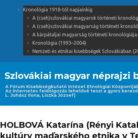
Kronológia 1918-tól napjainkig
A (cseh)szlovákiai magyarok történeti kronoló
A (cseh)szlovákiai magyarság történeti kronol
A kárpátaljai magyarság történeti kronológiáj
Kronológia (1993–2004)
Nemzeti és etnikai kisebbségek Szlovákiában (
Szlovákiai magyar néprajzi b
A Fórum Kisebbségkutató Intézet Etnológiai Központjában 
Az internetes feldolgozás lehetővé teszi a gyors keresé
L. Juhász Ilona, Liszka József)
HOLBOVÁ Katarína (Rényi Katal
kultúry maďarského etnika v 