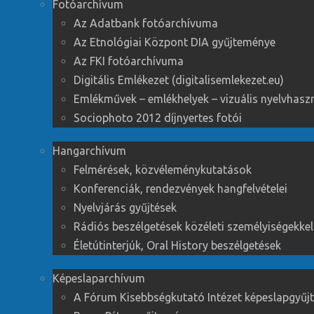
Fotóarchívum
Az Adatbank fotóarchívuma
Az Etnológiai Központ DIA gyűjteménye
Az FKI fotóarchívuma
Digitális Emlékezet (digitalisemlekezet.eu)
Emlékművek – emlékhelyek – vizuális nyelvhasz
Sociophoto 2012 díjnyertes fotói
Hangarchívum
Felmérések, közvéleménykutatások
Konferenciák, rendezvények hangfelvételei
Nyelvjárás gyűjtések
Rádiós beszélgetések közéleti személyiségekkel
Életútinterjúk, Oral History beszélgetések
Képeslaparchívum
A Fórum Kisebbségkutató Intézet képeslapgyű