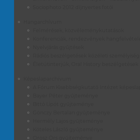
Sociophoto 2012 díjnyertes fotói
Hangarchívum
Felmérések, közvéleménykutatások
Konferenciák, rendezvények hangfelvétel
Nyelvjárás gyűjtések
Rádiós beszélgetések közéleti személyisé
Életútinterjúk, Oral History beszélgetések
Képeslaparchívum
A Fórum Kisebbségkutató Intézet képesl
Bayer Péter gyűjteménye
Bittó Lipót gyűjteménye
Gönczy Bertalan gyűjteménye
Hermély Lajos gyűjteménye
Köteles László gyűjteménye
Orosz Örs gyűjteménye