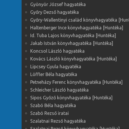
Gyönyör József hagyatéka
Győry Dezső hagyatéka
Győry-Wallentinyi család könyvhagyatéka [Hun
Haltenberger Ince könyvhagyatéka [Huntéka]
Id. Tuba Lajos könyvhagyatéka [Huntéka]
Jakab István könyvhagyatéka [Huntéka]
Koncsol László hagyatéka
Kovács László könyvhagyatéka [Huntéka]
Lipcsey Gyula hagyatéka
Löffler Béla hagyatéka
Petneházy Ferenc könyvhagyatéka [Huntéka]
Schleicher László hagyatéka
Sipos Győző könyvhagyatéka [Huntéka]
Szabó Béla hagyatéka
Szabó Rezső iratai
Szalatnai Rezső hagyatéka
Szalatnai Rezső könyvhagyatéka [Huntéka]