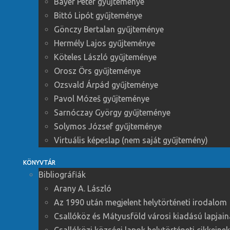
Bayer Péter gyűjteménye
Bittó Lipót gyűjteménye
Gönczy Bertalan gyűjteménye
Hermély Lajos gyűjteménye
Köteles László gyűjteménye
Orosz Örs gyűjteménye
Ozsvald Árpád gyűjteménye
Pavol Mózeš gyűjteménye
Sarnóczay György gyűjteménye
Solymos József gyűjteménye
Virtuális képeslap (nem saját gyűjtemény)
KÖNYVTÁR
Bibliográfiák
Arany A. László
Az 1990 után megjelent helytörténeti irodalom
Csallóköz és Mátyusföld városi kiadású lapjain