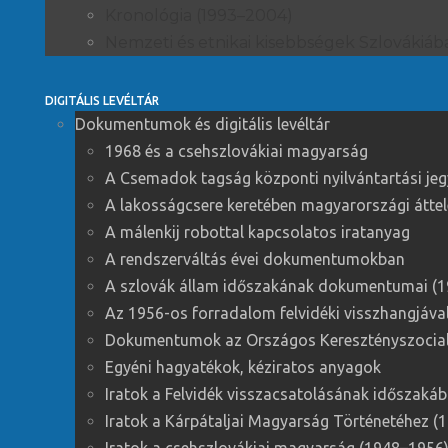
Kronológia (1993–2004)
Nemzeti és etnikai kisebbségek Szlovákiá
DIGITÁLIS LEVÉLTÁR
Dokumentumok és digitális levéltár
1968 és a csehszlovákiai magyarság
A Csemadok tagság központi nyilvántartási je
A lakosságcsere keretében magyarországi áttele
A málenkij robottal kapcsolatos iratanyag
A rendszerváltás évei dokumentumokban
A szlovák állam időszakának dokumentumai (
Az 1956-os forradalom felvidéki visszhangjáva
Dokumentumok az Országos Keresztényszociali
Egyéni hagyatékok, kéziratos anyagok
Iratok a Felvidék visszacsatolásának időszaká
Iratok a Kárpátaljai Magyarság Történetéhez (