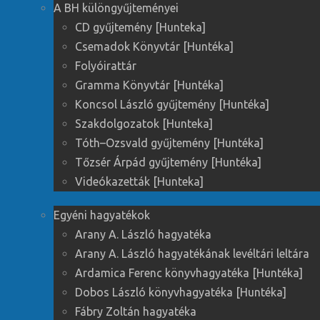
A BH különgyűjteményei
CD gyűjtemény [Hunteka]
Csemadok Könyvtár [Huntéka]
Folyóirattár
Gramma Könyvtár [Huntéka]
Koncsol László gyűjtemény [Huntéka]
Szakdolgozatok [Hunteka]
Tóth–Ozsvald gyűjtemény [Huntéka]
Tőzsér Árpád gyűjtemény [Huntéka]
Videókazetták [Hunteka]
Egyéni hagyatékok
Arany A. László hagyatéka
Arany A. László hagyatékának levéltári leltára
Ardamica Ferenc könyvhagyatéka [Huntéka]
Dobos László könyvhagyatéka [Huntéka]
Fábry Zoltán hagyatéka