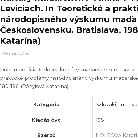
Leviciach. In Teoretické a prak
národopisného výskumu maďars
Československu. Bratislava, 1981
Katarína)
06 márc 2008
Dokumentácia ľudovej kultúry maďarského etnika v 
praktické problémy národopisného výskumu maďarskej ná
180-186. (Rényiová Katarína)
Kategória
Szlovákiai magyar
Kiadás éve
1981
Szerző
HOLBOVÁ Katarína