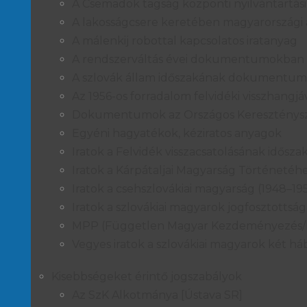
A Csemadok tagság központi nyilvántartási
A lakosságcsere keretében magyarországi át
A málenkij robottal kapcsolatos iratanyag
A rendszerváltás évei dokumentumokban
A szlovák állam időszakának dokumentuma
Az 1956-os forradalom felvidéki visszhangjá
Dokumentumok az Országos Keresztényszoc
Egyéni hagyatékok, kéziratos anyagok
Iratok a Felvidék visszacsatolásának idősza
Iratok a Kárpátaljai Magyarság Történetéhe
Iratok a csehszlovákiai magyarság (1948–195
Iratok a szlovákiai magyarok jogfosztottsá
MPP (Független Magyar Kezdeményezés/M
Vegyes iratok a szlovákiai magyarok két h
Kisebbségeket érintő jogszabályok
Az SzK Alkotmánya [Ústava SR]