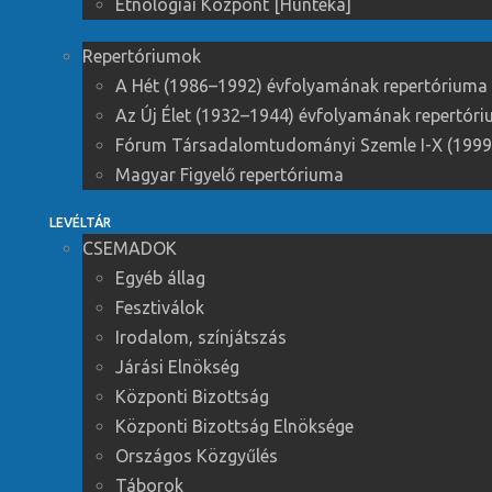
Etnológiai Központ [Huntéka]
Repertóriumok
A Hét (1986–1992) évfolyamának repertóriuma
Az Új Élet (1932–1944) évfolyamának repertór
Fórum Társadalomtudományi Szemle I-X (1999
Magyar Figyelő repertóriuma
LEVÉLTÁR
CSEMADOK
Egyéb állag
Fesztiválok
Irodalom, színjátszás
Járási Elnökség
Központi Bizottság
Központi Bizottság Elnöksége
Országos Közgyűlés
Táborok