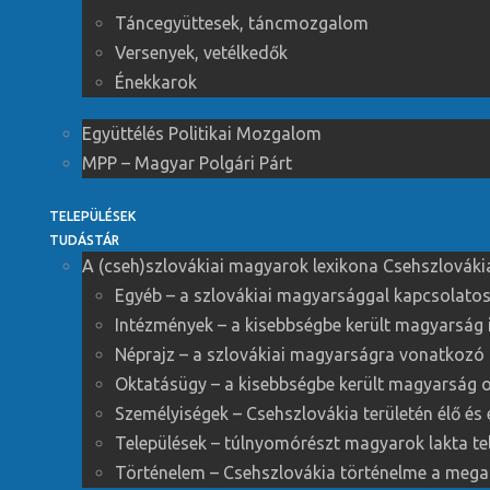
Táncegyüttesek, táncmozgalom
Versenyek, vetélkedők
Énekkarok
Együttélés Politikai Mozgalom
MPP – Magyar Polgári Párt
TELEPÜLÉSEK
TUDÁSTÁR
A (cseh)szlovákiai magyarok lexikona Csehszlováki
Egyéb – a szlovákiai magyarsággal kapcsolatos 
Intézmények – a kisebbségbe került magyarság 
Néprajz – a szlovákiai magyarságra vonatkozó 
Oktatásügy – a kisebbségbe került magyarság 
Személyiségek – Csehszlovákia területén élő és
Települések – túlnyomórészt magyarok lakta te
Történelem – Csehszlovákia történelme a megal