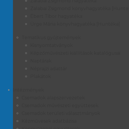
Zalabai Zsigmond hagyatéka
Zalabai Zsigmond könyvhagyatéka [Hunte
Ébert Tibor hagyatéka
Ürge Mária könyvhagyatéka [Huntéka]
Tematikus gyűjtemények
Kisnyomtatványok
Képzőművészeti kiállítások katalógusai
Naptárak
Néprajzi adattár
Plakátok
Intézmények
Csemadok alapszervezetek
Csemadok művészeti együttesek
Csemadok területi választmányok
Kézművesek adatbázisa
Könnyűzenei együttesek