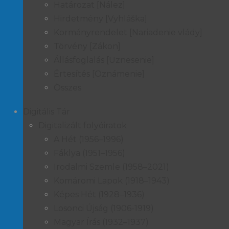
Határozat [Nález]
Hirdetmény [Vyhláška]
Kormányrendelet [Nariadenie vlády]
Törvény [Zákon]
Állásfoglalás [Uznesenie]
Értesítés [Oznámenie]
Összes
Digitális Tár
Digitalizált folyóiratok
A Hét (1956–1996)
Fáklya (1951–1956)
Irodalmi Szemle (1958–2021)
Komáromi Lapok (1918–1943)
Képes Hét (1928–1936)
Losonci Újság (1906-1919)
Magyar Írás (1932–1937)