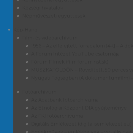
Községi hivatalok
Népművészeti együttesek
Kép-Hang
Film- és videóarchívum
1956 – Az elfelejtett forradalom [4K] – A
A Fórum Intézet YouTube csatornája
Fórum Filmek (film.foruminst.sk)
MUSZKAFÖLDÖN – Rövidített, 50 perces vá
Nyugati Fogságban (A dokumentumfilm) 
Fotóarchívum
Az Adatbank fotóarchívuma
Az Etnológiai Központ DIA gyűjteménye
Az FKI fotóarchívuma
Digitális Emlékezet (digitalisemlekezet.eu)
Emlékművek – emlékhelyek – vizuális nyel