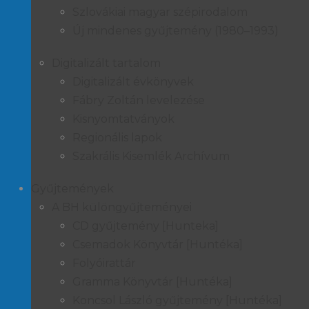
Szlovákiai magyar szépirodalom
Új mindenes gyűjtemény (1980–1993)
Digitalizált tartalom
Digitalizált évkönyvek
Fábry Zoltán levelezése
Kisnyomtatványok
Regionális lapok
Szakrális Kisemlék Archívum
Gyűjtemények
A BH különgyűjteményei
CD gyűjtemény [Hunteka]
Csemadok Könyvtár [Huntéka]
Folyóirattár
Gramma Könyvtár [Huntéka]
Koncsol László gyűjtemény [Huntéka]