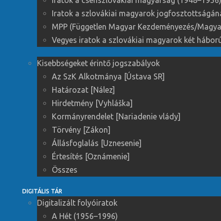
Iratok a csehszlovákiai magyarság (1948–1956) 
Iratok a szlovákiai magyarok jogfosztottságá
MPP (Független Magyar Kezdeményezés/Magyar 
Vegyes iratok a szlovákiai magyarok két háború
Kisebbségeket érintő jogszabályok
Az SzK Alkotmánya [Ústava SR]
Határozat [Nález]
Hirdetmény [Vyhláška]
Kormányrendelet [Nariadenie vlády]
Törvény [Zákon]
Állásfoglalás [Uznesenie]
Értesítés [Oznámenie]
Összes
DIGITÁLIS TÁR
Digitalizált folyóiratok
A Hét (1956–1996)