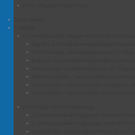
MPP – Magyar Polgári Párt
Települések
Tudástár
A (cseh)szlovákiai magyarok lexikona Csehszlo
Egyéb – a szlovákiai magyarsággal kapcsolat
Intézmények – a kisebbségbe került magya
Néprajz – a szlovákiai magyarságra vonatko
Oktatásügy – a kisebbségbe került magya
Személyiségek – Csehszlovákia területén é
Települések – túlnyomórészt magyarok la
Történelem – Csehszlovákia történelme a 
Kronológia 1918-tól napjainkig
A (cseh)szlovákiai magyarok történeti krono
A (cseh)szlovákiai magyarság történeti kro
A kárpátaljai magyarság történeti kronológi