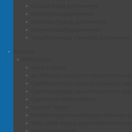
Ozsvald Árpád gyűjteménye
Pavol Mózeš gyűjteménye
Sarnóczay György gyűjteménye
Solymos József gyűjteménye
Virtuális képeslap (nem saját gyűjtemény)
Könyvtár
Bibliográfiák
Arany A. László
Az 1990 után megjelent helytörténeti iro
Csallóköz és Mátyusföld városi kiadású lap
Csallóközi községi lapok helytörténeti ci
Csallóközről szóló irodalom
Gyönyör József
Külföldi folyóiratok válogatott cikkeinek 
Mátyusföldi községi lapok helytörténeti 
Néprajzi bibliográfia