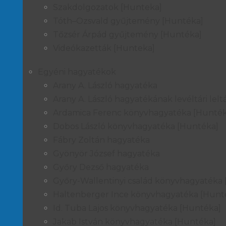
Szakdolgozatok [Hunteka]
Tóth–Ozsvald gyűjtemény [Huntéka]
Tőzsér Árpád gyűjtemény [Huntéka]
Videókazetták [Hunteka]
Egyéni hagyatékok
Arany A. László hagyatéka
Arany A. László hagyatékának levéltári lelt
Ardamica Ferenc könyvhagyatéka [Hunték
Dobos László könyvhagyatéka [Huntéka]
Fábry Zoltán hagyatéka
Gyönyör József hagyatéka
Győry Dezső hagyatéka
Győry-Wallentinyi család könyvhagyatéka
Haltenberger Ince könyvhagyatéka [Hunt
Id. Tuba Lajos könyvhagyatéka [Huntéka]
Jakab István könyvhagyatéka [Huntéka]