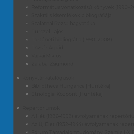
Református vonatkozású könyvek (1990–2
Szakrális kisemlékek bibliográfiája
Szalatnai Rezső hagyatéka
Turczel Lajos
Történeti bibliográfia (1990–2008)
Tőzsér Árpád
Vajkai Miklós
Zalabai Zsigmond
Könyvtárkatalógusok
Bibliotheca Hungarica [Huntéka]
Etnológiai Központ [Huntéka]
Repertóriumok
A Hét (1986–1992) évfolyamának repertór
Az Új Élet (1932–1944) évfolyamának repe
Fórum Társadalomtudományi Szemle I-X (