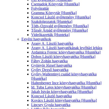
Csemadok Könyvtár [Huntéka]
Folyóirattár
Gramma Könyvtár [Huntéka]
Koncsol László gyűjtemény [Huntéka]
Szakdolgozatok [Hunteka]
Tóth–Ozsvald gyűjtemény [Huntéka]
Tőzsér Árpád gyűjtemény [Huntéka]
Videókazetták [Hunteka]
Egyéni hagyatékok
Arany A. László hagyatéka
Arany A. László hagyatékának levéltári leltára
Ardamica Ferenc könyvhagyatéka [Huntéka]
Dobos László könyvhagyatéka [Huntéka]
Fábry Zoltán hagyatéka
Gyönyör József hagyatéka
Győry Dezső hagyatéka
Győry-Wallentinyi család könyvhagyatéka
[Huntéka]
Haltenberger Ince könyvhagyatéka [Huntéka]
Id. Tuba Lajos könyvhagyatéka [Huntéka]
Jakab István könyvhagyatéka [Huntéka]
Koncsol László hagyatéka
Kovács László könyvhagyatéka [Huntéka]
Lipcsey Gyula hagyatéka