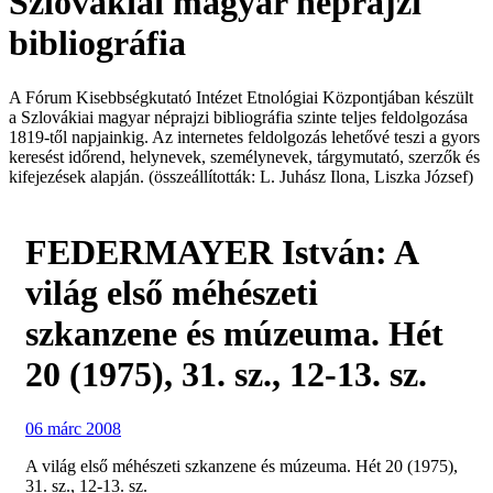
Szlovákiai magyar néprajzi
bibliográfia
A Fórum Kisebbségkutató Intézet Etnológiai Központjában készült
a Szlovákiai magyar néprajzi bibliográfia szinte teljes feldolgozása
1819-től napjainkig. Az internetes feldolgozás lehetővé teszi a gyors
keresést időrend, helynevek, személynevek, tárgymutató, szerzők és
kifejezések alapján. (összeállították: L. Juhász Ilona, Liszka József)
FEDERMAYER István: A
világ első méhészeti
szkanzene és múzeuma. Hét
20 (1975), 31. sz., 12-13. sz.
06 márc 2008
A világ első méhészeti szkanzene és múzeuma. Hét 20 (1975),
31. sz., 12-13. sz.