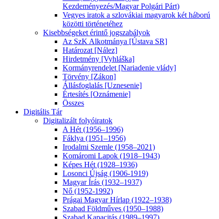
Kezdeményezés/Magyar Polgári Párt)
Vegyes iratok a szlovákiai magyarok két háború
közötti történetéhez
Kisebbségeket érintő jogszabályok
Az SzK Alkotmánya [Ústava SR]
Határozat [Nález]
Hirdetmény [Vyhláška]
Kormányrendelet [Nariadenie vlády]
Törvény [Zákon]
Állásfoglalás [Uznesenie]
Értesítés [Oznámenie]
Összes
Digitális Tár
Digitalizált folyóiratok
A Hét (1956–1996)
Fáklya (1951–1956)
Irodalmi Szemle (1958–2021)
Komáromi Lapok (1918–1943)
Képes Hét (1928–1936)
Losonci Újság (1906-1919)
Magyar Írás (1932–1937)
Nő (1952-1992)
Prágai Magyar Hírlap (1922–1938)
Szabad Földműves (1950–1988)
Szabad Kapacitás (1989–1997)