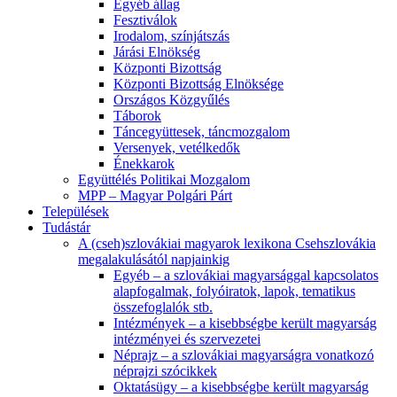
Egyéb állag
Fesztiválok
Irodalom, színjátszás
Járási Elnökség
Központi Bizottság
Központi Bizottság Elnöksége
Országos Közgyűlés
Táborok
Táncegyüttesek, táncmozgalom
Versenyek, vetélkedők
Énekkarok
Együttélés Politikai Mozgalom
MPP – Magyar Polgári Párt
Települések
Tudástár
A (cseh)szlovákiai magyarok lexikona Csehszlovákia
megalakulásától napjainkig
Egyéb – a szlovákiai magyarsággal kapcsolatos
alapfogalmak, folyóiratok, lapok, tematikus
összefoglalók stb.
Intézmények – a kisebbségbe került magyarság
intézményei és szervezetei
Néprajz – a szlovákiai magyarságra vonatkozó
néprajzi szócikkek
Oktatásügy – a kisebbségbe került magyarság