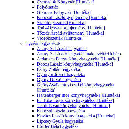
Csemadok Könyvtár [Huntéka]
Folyóirattár
Gramma Könyvtár [Huntéka]
Koncsol László gyűjtemény [Huntéka]
Szakdolgozatok [Hunteka]
Tóth–Ozsvald gyűjtemény [Huntéka]
Tőzsér Árpád gyűjtemény [Huntéka]
Videókazetták [Hunteka]
Egyéni hagyatékok
Arany A. László hagyatéka
Arany A. László hagyatékának levéltári leltára
Ardamica Ferenc könyvhagyatéka [Huntéka]
Dobos László könyvhagyatéka [Huntéka]
Fábry Zoltán hagyatéka
Gyönyör József hagyatéka
Győry Dezső hagyatéka
Győry-Wallentinyi család könyvhagyatéka
[Huntéka]
Haltenberger Ince könyvhagyatéka [Huntéka]
Id. Tuba Lajos könyvhagyatéka [Huntéka]
Jakab István könyvhagyatéka [Huntéka]
Koncsol László hagyatéka
Kovács László könyvhagyatéka [Huntéka]
Lipcsey Gyula hagyatéka
Löffler Béla hagyatéka