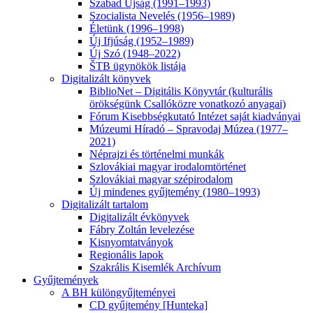
Szabad Újság (1991–1993)
Szocialista Nevelés (1956–1989)
Életünk (1996–1998)
Új Ifjúság (1952–1989)
Új Szó (1948–2022)
ŠTB ügynökök listája
Digitalizált könyvek
BiblioNet – Digitális Könyvtár (kulturális
örökségünk Csallóközre vonatkozó anyagai)
Fórum Kisebbségkutató Intézet saját kiadványai
Múzeumi Híradó – Spravodaj Múzea (1977–
2021)
Néprajzi és történelmi munkák
Szlovákiai magyar irodalomtörténet
Szlovákiai magyar szépirodalom
Új mindenes gyűjtemény (1980–1993)
Digitalizált tartalom
Digitalizált évkönyvek
Fábry Zoltán levelezése
Kisnyomtatványok
Regionális lapok
Szakrális Kisemlék Archívum
Gyűjtemények
A BH különgyűjteményei
CD gyűjtemény [Hunteka]