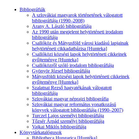
Bibliográfiák
A szlovákiai magyarok történetének válogatott
bibliográfiája (1990–2008)
Arany A. László bibliográfiája
Az 1990 után megjelent helytörténeti irodalom
bibliográfiája
Csallóköz és Mátyusföld városi kiadású lapjainak
helytörténeti cikkadatbázisa [Hunteka]
Csallóközi községi lapok helytörténeti cikkeinek
gyűjteménye [Hunteka]
Csallóközről szóló irodalom bibliográfiája
Gyönyör József bibliográfiája
Mátyusföldi községi lapok helytörténeti cikkeinek
gyűjteménye [Hunteka]
Szalatnai Rezső hagyatékának válogatott
bibliográfiája
Szlovákiai magyar néprajzi bibliográfia
Szlovákiai magyar református vonatkozású
könyvek válogatott bibliográfiája (1990–2007)
Turczel Lajos személyi bibliográfiája
Tőzsér Árpád személyi bibliográfiája
Vajkai Miklós bibliográfiája
Könyvtárkatalógusok
Bibliotheca Hungarica [Huntéka]