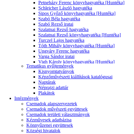
Petneházy Ferenc könyvhagyatéka [Huntéka]
Schleicher László hagyatéka
Sipos Győző könyvhagyatéka [Huntéka]
Szabó Béla hagyatéka
Szabó Rezső iratai
Szalatnai Rezső hagyatéka
Szalatnai Rezső könyvhagyatéka [Huntéka]
Turczel Lajos hagyatéka
Tóth Mihály könyvhagyatéka [Huntéka]
Ungváry Ferenc hagyatéka
Varga Sándor iratai
Vigh Károly könyvhagyatéka [Huntéka]
Tematikus gyűjtemények
Zalabai Zsigmond hagyatéka
Kisnyomtatványok
Zalabai Zsigmond könyvhagyatéka [Hunteka]
Képzőművészeti kiállítások katalógusai
Ébert Tibor hagyatéka
Naptárak
Ürge Mária könyvhagyatéka [Huntéka]
Néprajzi adattár
Plakátok
Intézmények
Csemadok alapszervezetek
Csemadok művészeti együttesek
Csemadok területi választmányok
Kézművesek adatbázisa
Könnyűzenei együttesek
Községi hivatalok