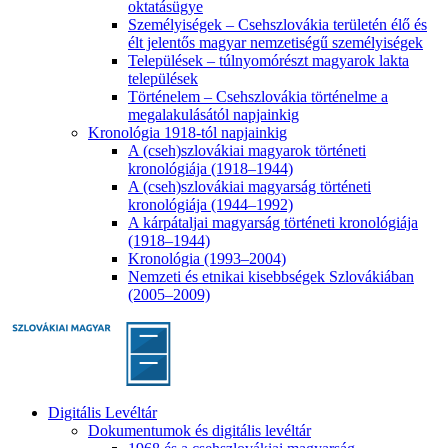
oktatásügye
Személyiségek – Csehszlovákia területén élő és
élt jelentős magyar nemzetiségű személyiségek
Települések – túlnyomórészt magyarok lakta
települések
Történelem – Csehszlovákia történelme a
megalakulásától napjainkig
Kronológia 1918-tól napjainkig
A (cseh)szlovákiai magyarok történeti
kronológiája (1918–1944)
A (cseh)szlovákiai magyarság történeti
kronológiája (1944–1992)
A kárpátaljai magyarság történeti kronológiája
(1918–1944)
Kronológia (1993–2004)
Nemzeti és etnikai kisebbségek Szlovákiában
(2005–2009)
Digitális Levéltár
Dokumentumok és digitális levéltár