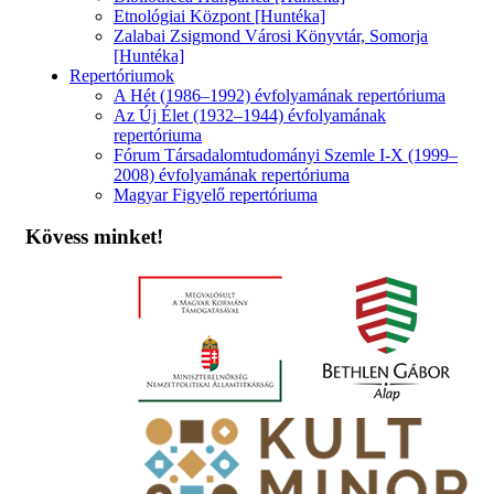
Etnológiai Központ [Huntéka]
Zalabai Zsigmond Városi Könyvtár, Somorja
[Huntéka]
Repertóriumok
A Hét (1986–1992) évfolyamának repertóriuma
Az Új Élet (1932–1944) évfolyamának
repertóriuma
Fórum Társadalomtudományi Szemle I-X (1999–
2008) évfolyamának repertóriuma
Magyar Figyelő repertóriuma
Kövess minket!