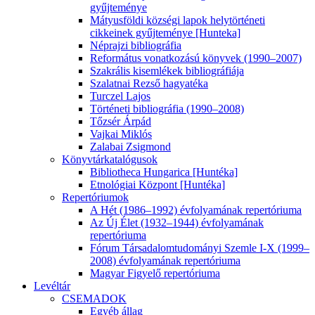
gyűjteménye
Mátyusföldi községi lapok helytörténeti
cikkeinek gyűjteménye [Hunteka]
Néprajzi bibliográfia
Református vonatkozású könyvek (1990–2007)
Szakrális kisemlékek bibliográfiája
Szalatnai Rezső hagyatéka
Turczel Lajos
Történeti bibliográfia (1990–2008)
Tőzsér Árpád
Vajkai Miklós
Zalabai Zsigmond
Könyvtárkatalógusok
Bibliotheca Hungarica [Huntéka]
Etnológiai Központ [Huntéka]
Repertóriumok
A Hét (1986–1992) évfolyamának repertóriuma
Az Új Élet (1932–1944) évfolyamának
repertóriuma
Fórum Társadalomtudományi Szemle I-X (1999–
2008) évfolyamának repertóriuma
Magyar Figyelő repertóriuma
Levéltár
CSEMADOK
Egyéb állag