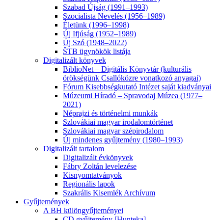
Szabad Újság (1991–1993)
Szocialista Nevelés (1956–1989)
Életünk (1996–1998)
Új Ifjúság (1952–1989)
Új Szó (1948–2022)
ŠTB ügynökök listája
Digitalizált könyvek
BiblioNet – Digitális Könyvtár (kulturális
örökségünk Csallóközre vonatkozó anyagai)
Fórum Kisebbségkutató Intézet saját kiadványai
Múzeumi Híradó – Spravodaj Múzea (1977–
2021)
Néprajzi és történelmi munkák
Szlovákiai magyar irodalomtörténet
Szlovákiai magyar szépirodalom
Új mindenes gyűjtemény (1980–1993)
Digitalizált tartalom
Digitalizált évkönyvek
Fábry Zoltán levelezése
Kisnyomtatványok
Regionális lapok
Szakrális Kisemlék Archívum
Gyűjtemények
A BH különgyűjteményei
CD gyűjtemény [Hunteka]