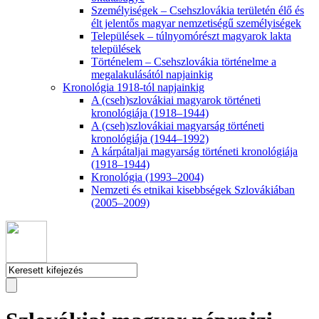
Személyiségek – Csehszlovákia területén élő és
élt jelentős magyar nemzetiségű személyiségek
Települések – túlnyomórészt magyarok lakta
települések
Történelem – Csehszlovákia történelme a
megalakulásától napjainkig
Kronológia 1918-tól napjainkig
A (cseh)szlovákiai magyarok történeti
kronológiája (1918–1944)
A (cseh)szlovákiai magyarság történeti
kronológiája (1944–1992)
A kárpátaljai magyarság történeti kronológiája
(1918–1944)
Kronológia (1993–2004)
Nemzeti és etnikai kisebbségek Szlovákiában
(2005–2009)