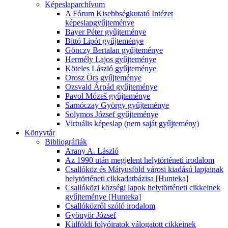
Képeslaparchívum
A Fórum Kisebbségkutató Intézet
képeslapgyűjteménye
Bayer Péter gyűjteménye
Bittó Lipót gyűjteménye
Gönczy Bertalan gyűjteménye
Hermély Lajos gyűjteménye
Köteles László gyűjteménye
Orosz Örs gyűjteménye
Ozsvald Árpád gyűjteménye
Pavol Mózeš gyűjteménye
Sarnóczay György gyűjteménye
Solymos József gyűjteménye
Virtuális képeslap (nem saját gyűjtemény)
Könyvtár
Bibliográfiák
Arany A. László
Az 1990 után megjelent helytörténeti irodalom
Csallóköz és Mátyusföld városi kiadású lapjainak
helytörténeti cikkadatbázisa [Hunteka]
Csallóközi községi lapok helytörténeti cikkeinek
gyűjteménye [Hunteka]
Csallóközről szóló irodalom
Gyönyör József
Külföldi folyóiratok válogatott cikkeinek