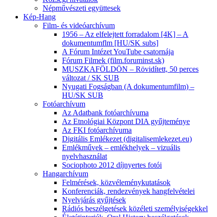
Népművészeti együttesek
Kép-Hang
Film- és videóarchívum
1956 – Az elfelejtett forradalom [4K] – A
dokumentumflm [HU/SK subs]
A Fórum Intézet YouTube csatornája
Fórum Filmek (film.foruminst.sk)
MUSZKAFÖLDÖN – Rövidített, 50 perces
változat / SK SUB
Nyugati Fogságban (A dokumentumfilm) –
HU/SK SUB
Fotóarchívum
Az Adatbank fotóarchívuma
Az Etnológiai Központ DIA gyűjteménye
Az FKI fotóarchívuma
Digitális Emlékezet (digitalisemlekezet.eu)
Emlékművek – emlékhelyek – vizuális
nyelvhasználat
Sociophoto 2012 díjnyertes fotói
Hangarchívum
Felmérések, közvéleménykutatások
Konferenciák, rendezvények hangfelvételei
Nyelvjárás gyűjtések
Rádiós beszélgetések közéleti személyiségekkel