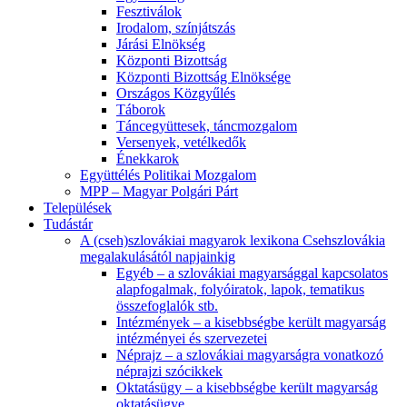
Fesztiválok
Irodalom, színjátszás
Járási Elnökség
Központi Bizottság
Központi Bizottság Elnöksége
Országos Közgyűlés
Táborok
Táncegyüttesek, táncmozgalom
Versenyek, vetélkedők
Énekkarok
Együttélés Politikai Mozgalom
MPP – Magyar Polgári Párt
Települések
Tudástár
A (cseh)szlovákiai magyarok lexikona Csehszlovákia
megalakulásától napjainkig
Egyéb – a szlovákiai magyarsággal kapcsolatos
alapfogalmak, folyóiratok, lapok, tematikus
összefoglalók stb.
Intézmények – a kisebbségbe került magyarság
intézményei és szervezetei
Néprajz – a szlovákiai magyarságra vonatkozó
néprajzi szócikkek
Oktatásügy – a kisebbségbe került magyarság
oktatásügye