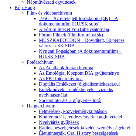
Népművészeti együttesek
Kép-Hang
Film- és videóarchívum
1956 – Az elfelejtett forradalom [4K] – A
dokumentumflm [HU/SK subs]
A Fórum Intézet YouTube csatornája
Fórum Filmek (film.foruminst.sk)
MUSZKAFÖLDÖN – Rövidített, 50 perces
változat / SK SUB
Nyugati Fogságban (A dokumentumfilm) –
HU/SK SUB
Fotóarchívum
Az Adatbank fotóarchívuma
Az Etnológiai Központ DIA gyűjteménye
Az FKI fotóarchívuma
Digitális Emlékezet (digitalisemlekezet.eu)
Emlékművek – emlékhelyek – vizuális
nyelvhasználat
Sociophoto 2012 díjnyertes fotói
Hangarchívum
Felmérések, közvéleménykutatások
Konferenciák, rendezvények hangfelvételei
Nyelvjárás gyűjtések
Rádiós beszélgetések közéleti személyiségekkel
Életútinterjúk, Oral History beszélgetések