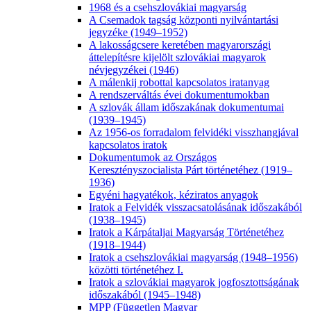
1968 és a csehszlovákiai magyarság
A Csemadok tagság központi nyilvántartási
jegyzéke (1949–1952)
A lakosságcsere keretében magyarországi
áttelepítésre kijelölt szlovákiai magyarok
névjegyzékei (1946)
A málenkij robottal kapcsolatos iratanyag
A rendszerváltás évei dokumentumokban
A szlovák állam időszakának dokumentumai
(1939–1945)
Az 1956-os forradalom felvidéki visszhangjával
kapcsolatos iratok
Dokumentumok az Országos
Keresztényszocialista Párt történetéhez (1919–
1936)
Egyéni hagyatékok, kéziratos anyagok
Iratok a Felvidék visszacsatolásának időszakából
(1938–1945)
Iratok a Kárpátaljai Magyarság Történetéhez
(1918–1944)
Iratok a csehszlovákiai magyarság (1948–1956)
közötti történetéhez I.
Iratok a szlovákiai magyarok jogfosztottságának
időszakából (1945–1948)
MPP (Független Magyar