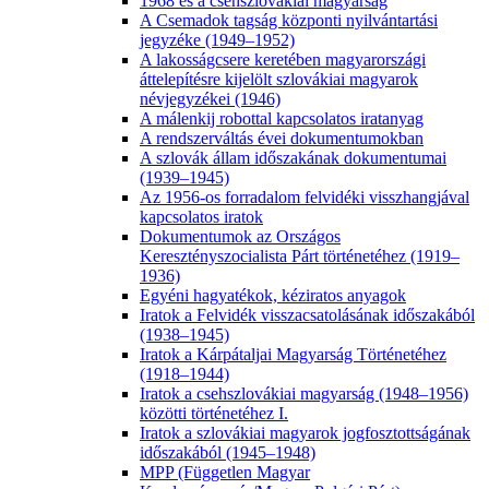
1968 és a csehszlovákiai magyarság
A Csemadok tagság központi nyilvántartási
jegyzéke (1949–1952)
A lakosságcsere keretében magyarországi
áttelepítésre kijelölt szlovákiai magyarok
névjegyzékei (1946)
A málenkij robottal kapcsolatos iratanyag
A rendszerváltás évei dokumentumokban
A szlovák állam időszakának dokumentumai
(1939–1945)
Az 1956-os forradalom felvidéki visszhangjával
kapcsolatos iratok
Dokumentumok az Országos
Keresztényszocialista Párt történetéhez (1919–
1936)
Egyéni hagyatékok, kéziratos anyagok
Iratok a Felvidék visszacsatolásának időszakából
(1938–1945)
Iratok a Kárpátaljai Magyarság Történetéhez
(1918–1944)
Iratok a csehszlovákiai magyarság (1948–1956)
közötti történetéhez I.
Iratok a szlovákiai magyarok jogfosztottságának
időszakából (1945–1948)
MPP (Független Magyar