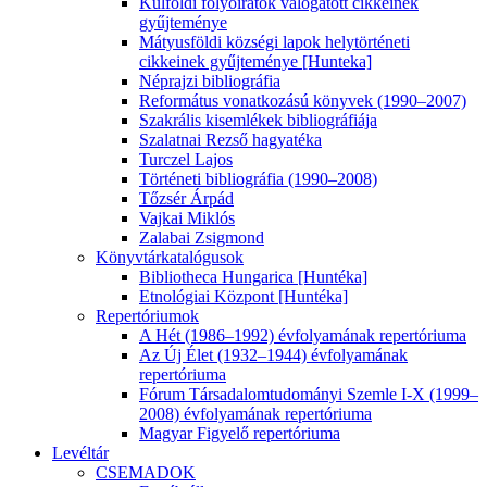
Külföldi folyóiratok válogatott cikkeinek
gyűjteménye
Mátyusföldi községi lapok helytörténeti
cikkeinek gyűjteménye [Hunteka]
Néprajzi bibliográfia
Református vonatkozású könyvek (1990–2007)
Szakrális kisemlékek bibliográfiája
Szalatnai Rezső hagyatéka
Turczel Lajos
Történeti bibliográfia (1990–2008)
Tőzsér Árpád
Vajkai Miklós
Zalabai Zsigmond
Könyvtárkatalógusok
Bibliotheca Hungarica [Huntéka]
Etnológiai Központ [Huntéka]
Repertóriumok
A Hét (1986–1992) évfolyamának repertóriuma
Az Új Élet (1932–1944) évfolyamának
repertóriuma
Fórum Társadalomtudományi Szemle I-X (1999–
2008) évfolyamának repertóriuma
Magyar Figyelő repertóriuma
Levéltár
CSEMADOK