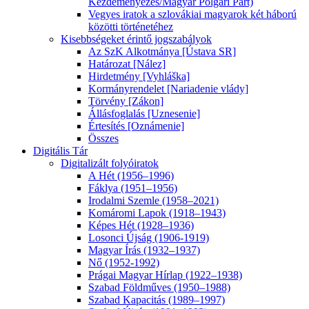
Kezdeményezés/Magyar Polgári Párt)
Vegyes iratok a szlovákiai magyarok két háború
közötti történetéhez
Kisebbségeket érintő jogszabályok
Az SzK Alkotmánya [Ústava SR]
Határozat [Nález]
Hirdetmény [Vyhláška]
Kormányrendelet [Nariadenie vlády]
Törvény [Zákon]
Állásfoglalás [Uznesenie]
Értesítés [Oznámenie]
Összes
Digitális Tár
Digitalizált folyóiratok
A Hét (1956–1996)
Fáklya (1951–1956)
Irodalmi Szemle (1958–2021)
Komáromi Lapok (1918–1943)
Képes Hét (1928–1936)
Losonci Újság (1906-1919)
Magyar Írás (1932–1937)
Nő (1952-1992)
Prágai Magyar Hírlap (1922–1938)
Szabad Földműves (1950–1988)
Szabad Kapacitás (1989–1997)