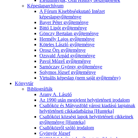
Életútinterjúk, Oral History beszélgetések
Képeslaparchívum
A Fórum Kisebbségkutató Intézet
képeslapgyűjteménye
Bayer Péter gyűjteménye
Bittó Lipót gyűjteménye
Gönczy Bertalan gyűjteménye
Hermély Lajos gyűjteménye
Köteles László gyűjteménye
Orosz Örs gyűjteménye
Ozsvald Árpád gyűjteménye
Pavol Mózeš gyűjteménye
Sarnóczay György gyűjteménye
Solymos József gyűjteménye
Virtuális képeslap (nem saját gyűjtemény)
Könyvtár
Bibliográfiák
Arany A. László
Az 1990 után megjelent helytörténeti irodalom
Csallóköz és Mátyusföld városi kiadású lapjainak
helytörténeti cikkadatbázisa [Hunteka]
Csallóközi községi lapok helytörténeti cikkeinek
gyűjteménye [Hunteka]
Csallóközről szóló irodalom
Gyönyör József