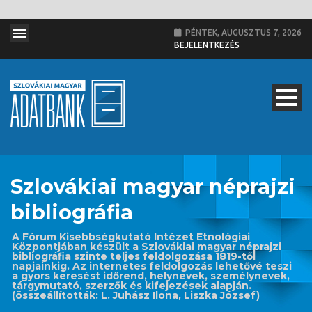
PÉNTEK, AUGUSZTUS 7, 2026
BEJELENTKEZÉS
Szlovákiai magyar néprajzi
bibliográfia
A Fórum Kisebbségkutató Intézet Etnológiai
Központjában készült a Szlovákiai magyar néprajzi
bibliográfia szinte teljes feldolgozása 1819-től
napjainkig. Az internetes feldolgozás lehetővé teszi
a gyors keresést időrend, helynevek, személynevek,
tárgymutató, szerzők és kifejezések alapján.
(összeállították: L. Juhász Ilona, Liszka József)