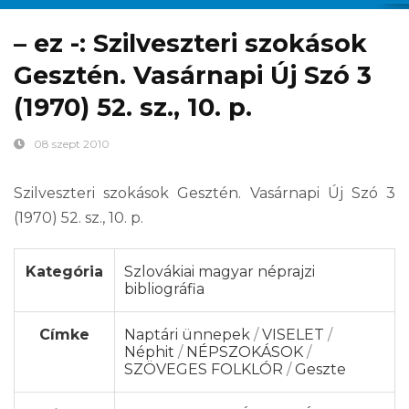
– ez -: Szilveszteri szokások
Gesztén. Vasárnapi Új Szó 3
(1970) 52. sz., 10. p.
08 szept 2010
Szilveszteri szokások Gesztén. Vasárnapi Új Szó 3
(1970) 52. sz., 10. p.
Kategória
Szlovákiai magyar néprajzi
bibliográfia
Címke
Naptári ünnepek
/
VISELET
/
Néphit
/
NÉPSZOKÁSOK
/
SZÖVEGES FOLKLÓR
/
Geszte