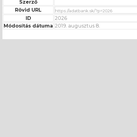
Szerző
Rövid URL
ID
2026
Módosítás dátuma
2019. augusztus 8.
Hibát talált?
Üzenőfal
E-mail
Üzenet