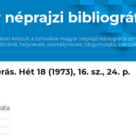
néprajzi bibliográ
 készült a Szlovákiai magyar néprajzi bibliográfia szint
időrend, helynevek, személynevek, tárgymutató, szerzők és
s. Hét 18 (1973), 16. sz., 24. p.
ráfia