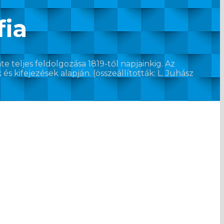
fia
e teljes feldolgozása 1819-től napjainkig. Az
 kifejezések alapján. (összeállították: L. Juhász