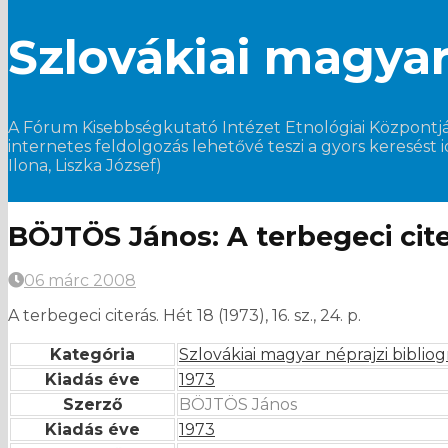
Szlovákiai magyar 
A Fórum Kisebbségkutató Intézet Etnológiai Központjában
internetes feldolgozás lehetővé teszi a gyors keresést 
Ilona, Liszka József)
BÖJTÖS János: A terbegeci citerá
06 márc 2008
A terbegeci citerás. Hét 18 (1973), 16. sz., 24. p.
Kategória
Szlovákiai magyar néprajzi bibliog
Kiadás éve
1973
Szerző
BÖJTÖS János
Kiadás éve
1973