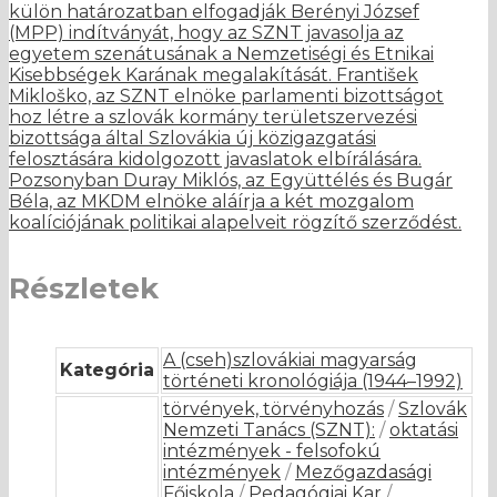
külön határozatban elfogadják Berényi József
(MPP) indítványát, hogy az SZNT javasolja az
egyetem szenátusának a Nemzetiségi és Etnikai
Kisebbségek Karának megalakítását. František
Mikloško, az SZNT elnöke parlamenti bizottságot
hoz létre a szlovák kormány területszervezési
bizottsága által Szlovákia új közigazgatási
felosztására kidolgozott javaslatok elbírálására.
Pozsonyban Duray Miklós, az Együttélés és Bugár
Béla, az MKDM elnöke aláírja a két mozgalom
koalíciójának politikai alapelveit rögzítő szerződést.
Részletek
A (cseh)szlovákiai magyarság
Kategória
történeti kronológiája (1944–1992)
törvények, törvényhozás
/
Szlovák
Nemzeti Tanács (SZNT):
/
oktatási
intézmények - felsofokú
intézmények
/
Mezőgazdasági
Főiskola
/
Pedagógiai Kar
/