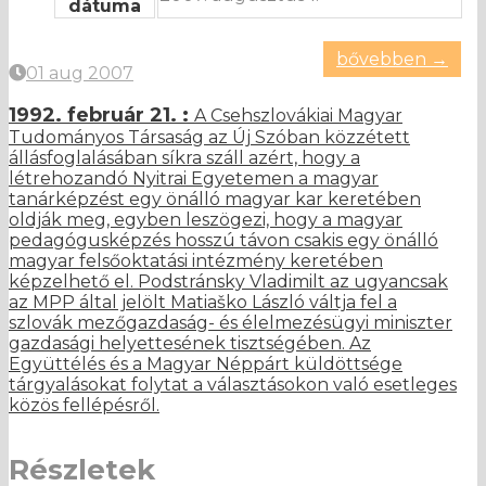
dátuma
bővebben →
01 aug 2007
1992. február 21. :
A Csehszlovákiai Magyar
Tudományos Társaság az Új Szóban közzétett
állásfoglalásában síkra száll azért, hogy a
létrehozandó Nyitrai Egyetemen a magyar
tanárképzést egy önálló magyar kar keretében
oldják meg, egyben leszögezi, hogy a magyar
pedagógusképzés hosszú távon csakis egy önálló
magyar felsőoktatási intézmény keretében
képzelhető el. Podstránsky Vladimilt az ugyancsak
az MPP által jelölt Matiaško László váltja fel a
szlovák mezőgazdaság- és élelmezésügyi miniszter
gazdasági helyettesének tisztségében. Az
Együttélés és a Magyar Néppárt küldöttsége
tárgyalásokat folytat a választásokon való esetleges
közös fellépésről.
Részletek