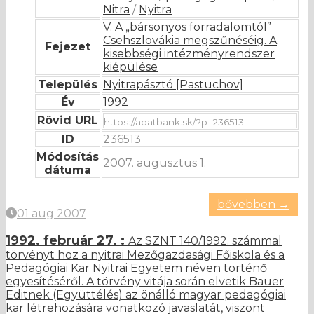
Nitra
/
Nyitra
V. A „bársonyos forradalomtól”
Csehszlovákia megszűnéséig. A
Fejezet
kisebbségi intézményrendszer
kiépülése
Település
Nyitrapásztó [Pastuchov]
Év
1992
Rövid URL
ID
236513
Módosítás
2007. augusztus 1.
dátuma
bővebben →
01 aug 2007
1992. február 27. :
Az SZNT 140/1992. számmal
törvényt hoz a nyitrai Mezőgazdasági Főiskola és a
Pedagógiai Kar Nyitrai Egyetem néven történő
egyesítéséről. A törvény vitája során elvetik Bauer
Editnek (Együttélés) az önálló magyar pedagógiai
kar létrehozására vonatkozó javaslatát, viszont