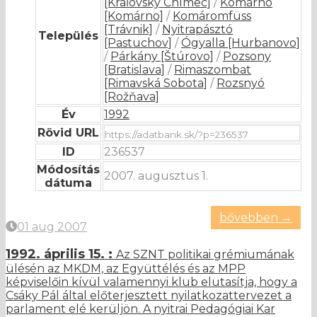
[Kráľovský Chlmec]
/
Komárnó
[Komárno]
/
Komáromfüss
[Trávnik]
/
Nyitrapásztó
Település
[Pastuchov]
/
Ógyalla [Hurbanovo]
/
Párkány [Štúrovo]
/
Pozsony
[Bratislava]
/
Rimaszombat
[Rimavská Sobota]
/
Rozsnyó
[Rožňava]
Év
1992
Rövid URL
ID
236537
Módosítás
2007. augusztus 1.
dátuma
bővebben →
01 aug 2007
1992. április 15. :
Az SZNT politikai grémiumának
ülésén az MKDM, az Együttélés és az MPP
képviselőin kívül valamennyi klub elutasítja, hogy a
Csáky Pál által előterjesztett nyilatkozattervezet a
parlament elé kerüljön. A nyitrai Pedagógiai Kar