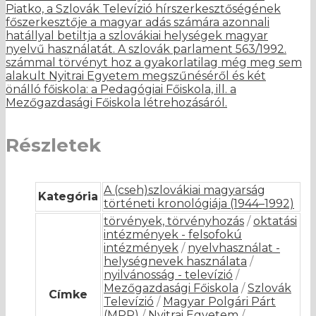
Piatko, a Szlovák Televízió hírszerkesztőségének
főszerkesztője a magyar adás számára azonnali
hatállyal betiltja a szlovákiai helységek magyar
nyelvű használatát. A szlovák parlament 563/1992.
számmal törvényt hoz a gyakorlatilag még meg sem
alakult Nyitrai Egyetem megszűnéséről és két
önálló főiskola: a Pedagógiai Főiskola, ill. a
Mezőgazdasági Főiskola létrehozásáról.
Részletek
A (cseh)szlovákiai magyarság
Kategória
történeti kronológiája (1944–1992)
törvények, törvényhozás
/
oktatási
intézmények - felsofokú
intézmények
/
nyelvhasználat -
helységnevek használata
/
nyilvánosság - televízió
/
Mezőgazdasági Főiskola
/
Szlovák
Címke
Televízió
/
Magyar Polgári Párt
(MPP)
/
Nyitrai Egyetem
/