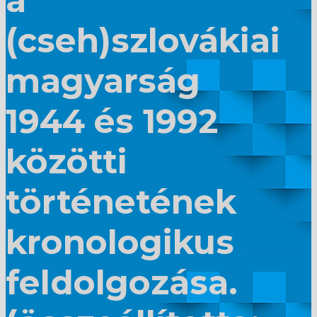
a
(cseh)szlovákiai
magyarság
1944 és 1992
közötti
történetének
kronologikus
feldolgozása.