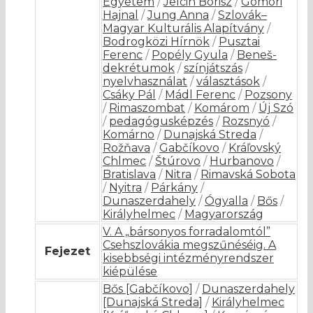
Egyetem
/
Jelcin Borisz
/
Gömöri
Hajnal
/
Jung Anna
/
Szlovák–
Magyar Kulturális Alapítvány
/
Bodrogközi Hírnök
/
Pusztai
Ferenc
/
Popély Gyula
/
Beneš-
dekrétumok
/
színjátszás
/
nyelvhasználat
/
választások
/
Csáky Pál
/
Mádl Ferenc
/
Pozsony
/
Rimaszombat
/
Komárom
/
Új Szó
/
pedagógusképzés
/
Rozsnyó
/
Komárno
/
Dunajská Streda
/
Rožňava
/
Gabčíkovo
/
Kráľovský
Chlmec
/
Štúrovo
/
Hurbanovo
/
Bratislava
/
Nitra
/
Rimavská Sobota
/
Nyitra
/
Párkány
/
Dunaszerdahely
/
Ógyalla
/
Bős
/
Királyhelmec
/
Magyarország
V. A „bársonyos forradalomtól”
Csehszlovákia megszűnéséig. A
Fejezet
kisebbségi intézményrendszer
kiépülése
Bős [Gabčíkovo]
/
Dunaszerdahely
[Dunajská Streda]
/
Királyhelmec