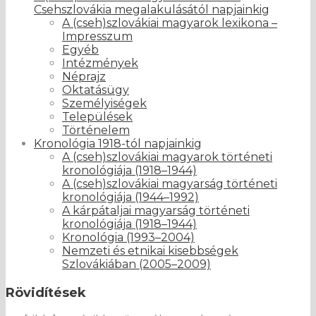
Csehszlovákia megalakulásától napjainkig
A (cseh)szlovákiai magyarok lexikona –
Impresszum
Egyéb
Intézmények
Néprajz
Oktatásügy
Személyiségek
Települések
Történelem
Kronológia 1918-tól napjainkig
A (cseh)szlovákiai magyarok történeti
kronológiája (1918–1944)
A (cseh)szlovákiai magyarság történeti
kronológiája (1944–1992)
A kárpátaljai magyarság történeti
kronológiája (1918–1944)
Kronológia (1993–2004)
Nemzeti és etnikai kisebbségek
Szlovákiában (2005–2009)
Rövidítések