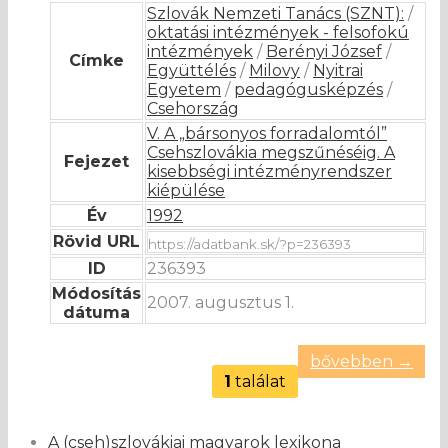
Szlovák Nemzeti Tanács (SZNT):
/
oktatási intézmények - felsofokú
intézmények
/
Berényi József
/
Címke
Együttélés
/
Milovy
/
Nyitrai
Egyetem
/
pedagógusképzés
/
Csehország
V. A „bársonyos forradalomtól”
Csehszlovákia megszűnéséig. A
Fejezet
kisebbségi intézményrendszer
kiépülése
Év
1992
Rövid URL
ID
236393
Módosítás
2007. augusztus 1.
dátuma
bővebben →
1
találat
A (cseh)szlovákiai magyarok lexikona