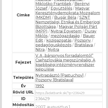
Mikloško František
/
Berényi
József
/
Együttélés
/
Magyar
Kereszténydemokrata Mozgalom
Címke
(MKDM)
/
Bugár Béla
/
SZNT
Nemzetiségi, Etnikai és Emberjogi
Bizottsága
/
Magyar Polgári Párt
(MPP)
/
Nyitrai Egyetem
/
Duray
Miklós
/
mezőgazdaság
/
Bauer
Edit
/
közigazgatás
/
Pozsony
/
pedagógusképzés
/
Bratislava
/
Nitra
/
Nyitra
V. A „bársonyos forradalomtól”
Csehszlovákia megszűnéséig. A
Fejezet
kisebbségi intézményrendszer
kiépülése
Nyitrapásztó [Pastuchov]
/
Település
Pozsony [Bratislava]
Év
1992
Rövid URL
ID
236429
Módosítás
2007. augusztus 1.