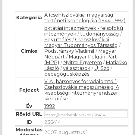
A (cseh)szlovákiai magyarság
Kategória
történeti kronológiája (1944–1992)
oktatási intézmények - felsofokú
intézmények
/
tudományosság
/
Együttélés
/
Csehszlovákiai
Magyar Tudományos Társaság
/
Címke
Podstránsky Vladimil
/
Magyar
Néppárt
/
Magyar Polgári Párt
(MPP)
/
Nyitrai Egyetem
/
Matiaško
László
/
választások
/
Új Szó
/
pedagógusképzés
V. A „bársonyos forradalomtól”
Csehszlovákia megszűnéséig. A
Fejezet
kisebbségi intézményrendszer
kiépülése
Év
1992
Rövid URL
ID
236414
Módosítás
2007. augusztus 1.