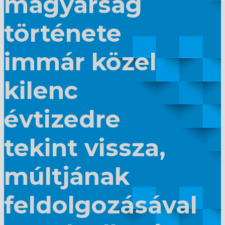
magyarság
története
immár közel
kilenc
évtizedre
tekint vissza,
múltjának
feldolgozásával