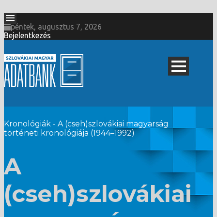
péntek, augusztus 7, 2026
Bejelentkezés
Kronológiák - A (cseh)szlovákiai magyarság
történeti kronológiája (1944–1992)
A
(cseh)szlovákiai