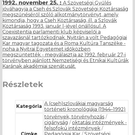
1992. november 25. :
A Szövetségi Gyűlés
jóváhagyja a Cseh és Szlovák Szövetségi Köztársaság
megszűnéséről szóló alkotmánytörvényt, amely
kimondja, hogy a Cseh Köztársaság, ill. a Szlovák
Köztársaság 1993. január l-jével önállósul. A
Coexistentia parlamenti klub képviselői a
szavazásnál tartózkodnak. Nyitrán a volt Pedagógiai
Kar magyar tagozata és a Roma Kultúra Tanszéke -
noha a Nyitrai Egyetemet időközben
megszüntették - megválasztja az 1992. február 27-i
törvényben ajánlott Nemzetiségi és Etnikai Kultúrák
Karának akadémiai szenátusát.
Részletek
A (cseh)szlovákiai magyarság
Kategória
történeti kronológiája (1944–1992)
törvények, törvényhozás
/
cigányság
/
oktatási intézmények -
felsofokú intézmények
/
Címke
Pedagógiai Kar
/
Szövetségi