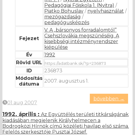
Pedagógiai Főiskola 1. (Nyitra)
/
Piatko Bohuslav
/
nyelvhasználat
/
mezőgazdaság
/
pedagógusképzés
V. A „bársonyos forradalomtól”
Csehszlovákia megszűnéséig. A
Fejezet
kisebbségi intézményrendszer
kiépülése
Év
1992
Rövid URL
ID
236873
Módosítás
2007. augusztus 1.
dátuma
bővebben →
01 aug 2007
1992. április :
Az Együttélés területi titkárságának
kiadásában megjelenik Királyhelmecen a
Bodrogközi Hírnök című közéleti havilap első száma.
Felelős szerkesztője Pusztai József.