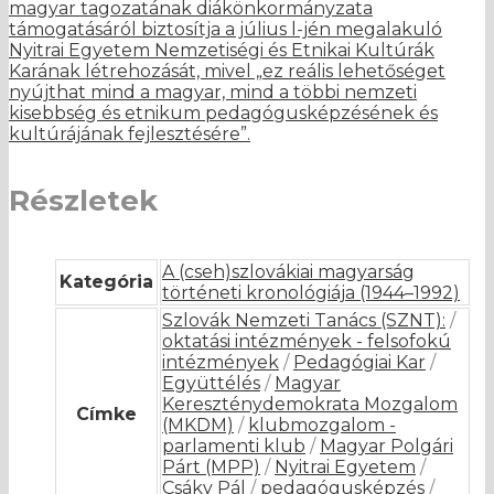
magyar tagozatának diákönkormányzata
támogatásáról biztosítja a július l-jén megalakuló
Nyitrai Egyetem Nemzetiségi és Etnikai Kultúrák
Karának létrehozását, mivel „ez reális lehetőséget
nyújthat mind a magyar, mind a többi nemzeti
kisebbség és etnikum pedagógusképzésének és
kultúrájának fejlesztésére”.
Részletek
A (cseh)szlovákiai magyarság
Kategória
történeti kronológiája (1944–1992)
Szlovák Nemzeti Tanács (SZNT):
/
oktatási intézmények - felsofokú
intézmények
/
Pedagógiai Kar
/
Együttélés
/
Magyar
Kereszténydemokrata Mozgalom
Címke
(MKDM)
/
klubmozgalom -
parlamenti klub
/
Magyar Polgári
Párt (MPP)
/
Nyitrai Egyetem
/
Csáky Pál
/
pedagógusképzés
/