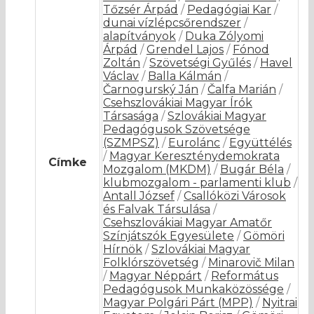
Tőzsér Árpád
/
Pedagógiai Kar
/
dunai vízlépcsőrendszer
/
alapítványok
/
Duka Zólyomi
Árpád
/
Grendel Lajos
/
Fónod
Zoltán
/
Szövetségi Gyűlés
/
Havel
Václav
/
Balla Kálmán
/
Čarnogurský Ján
/
Čalfa Marián
/
Csehszlovákiai Magyar Írók
Társasága
/
Szlovákiai Magyar
Pedagógusok Szövetsége
(SZMPSZ)
/
Eurolánc
/
Együttélés
/
Magyar Kereszténydemokrata
Címke
Mozgalom (MKDM)
/
Bugár Béla
/
klubmozgalom - parlamenti klub
/
Antall József
/
Csallóközi Városok
és Falvak Társulása
/
Csehszlovákiai Magyar Amatőr
Színjátszók Egyesülete
/
Gömöri
Hírnök
/
Szlovákiai Magyar
Folklórszövetség
/
Minarovič Milan
/
Magyar Néppárt
/
Református
Pedagógusok Munkaközössége
/
Magyar Polgári Párt (MPP)
/
Nyitrai