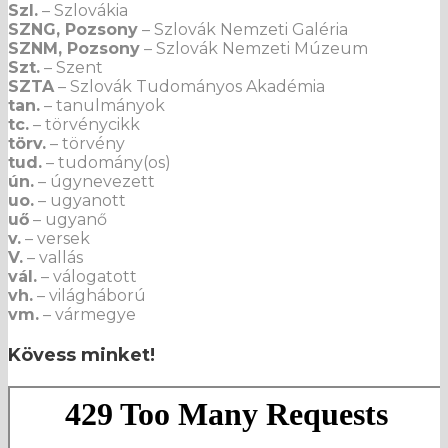
Szl.
– Szlovákia
SZNG, Pozsony
– Szlovák Nemzeti Galéria
SZNM, Pozsony
– Szlovák Nemzeti Múzeum
Szt.
– Szent
SZTA
– Szlovák Tudományos Akadémia
tan.
– tanulmányok
tc.
– törvénycikk
törv.
– törvény
tud.
– tudomány(os)
ún.
– úgynevezett
uo.
– ugyanott
uő
– ugyanő
v.
– versek
V.
– vallás
vál.
– válogatott
vh.
– világháború
vm.
– vármegye
Kövess minket!