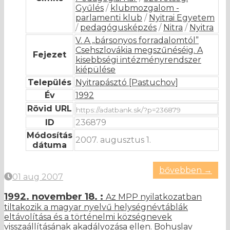
Gyűlés
/
klubmozgalom -
parlamenti klub
/
Nyitrai Egyetem
/
pedagógusképzés
/
Nitra
/
Nyitra
V. A „bársonyos forradalomtól”
Csehszlovákia megszűnéséig. A
Fejezet
kisebbségi intézményrendszer
kiépülése
Település
Nyitrapásztó [Pastuchov]
Év
1992
Rövid URL
ID
236879
Módosítás
2007. augusztus 1.
dátuma
bővebben →
01 aug 2007
1992. november 18. :
Az MPP nyilatkozatban
tiltakozik a magyar nyelvű helységnévtáblák
eltávolítása és a történelmi községnevek
visszaállításának akadályozása ellen. Bohuslav