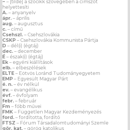
~
– [tilde] a szócikk szövegében a címszót
helyettesíti
A.
– anyanyelv
ápr.
– április
aug.
– augusztus
c.
– című
Csehszl.
– Csehszlovákia
CSKP
– Csehszlovákia Kommunista Pártja
D
– dél(i) (égtáj)
dec.
– december
É
– észak(i) (égtáj)
Ek
– egyéni kiállítások
elb.
– elbeszélések
ELTE
– Eötvös Loránd Tudományegyetem
EMP
– Egyesült Magyar Párt
é. n.
– év nélkül
ev.
– evangélikus
évf.
– évfolyam
febr.
– február
Fm
– főbb művei
FMK
– Független Magyar Kezdeményezés
ford.
– fordította, fordító
FTSZ
– Fórum Társadalomtudományi Szemle
gör. kat.
– görög katolikus