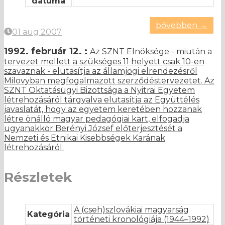
dátuma
bővebben →
01 aug 2007
1992. február 12. :
Az SZNT Elnöksége - miután a
tervezet mellett a szükséges 11 helyett csak 10-en
szavaznak - elutasítja az államjogi elrendezésről
Milovyban megfogalmazott szerződéstervezetet. Az
SZNT Oktatásügyi Bizottsága a Nyitrai Egyetem
létrehozásáról tárgyalva elutasítja az Együttélés
javaslatát, hogy az egyetem keretében hozzanak
létre önálló magyar pedagógiai kart, elfogadja
ugyanakkor Berényi József előterjesztését a
Nemzeti és Etnikai Kisebbségek Karának
létrehozásáról.
Részletek
A (cseh)szlovákiai magyarság
Kategória
történeti kronológiája (1944–1992)