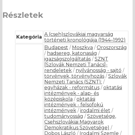
Részletek
A (cseh)szlovákiai magyarság
Kategória
történeti kronológiája (1944–1992)
Budapest
/
Moszkva
/
Oroszország
/
hadsereg, katonaság
/
igazságszolgáltatás
/
SZNT
[Szlovák Nemzeti Tanács]-
rendeletek
/
nyilvánosság - sajtó
/
törvények, törvényhozás
/
Szlovák
Nemzeti Tanács (SZNT):
/
egyházak - református
/
oktatási
intézmények - alap- és
középiskola
/
oktatási
intézmények - felsofokú
intézmények
/
irodalmi élet
/
tudományosság
/
Szövetsége,
Csehszlovákiai Magyarok
Demokratikus Szövetsége)
/
Dobos László
/
Irodalmi Szemle
/