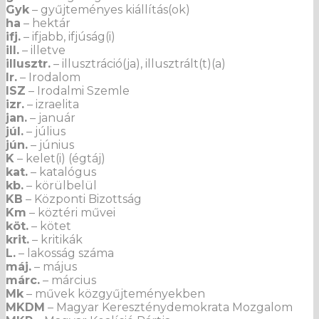
Gyk
– gyűjteményes kiállítás(ok)
ha
– hektár
ifj.
– ifjabb, ifjúság(i)
ill.
– illetve
illusztr.
– illusztráció(ja), illusztrált(t)(a)
Ir.
– Irodalom
ISZ
– Irodalmi Szemle
izr.
– izraelita
jan.
– január
júl.
– július
jún.
– június
K
– kelet(i) (égtáj)
kat.
– katalógus
kb.
– körülbelül
KB
– Központi Bizottság
Km
– köztéri művei
köt.
– kötet
krit.
– kritikák
L.
– lakosság száma
máj.
– május
márc.
– március
Mk
– művek közgyűjteményekben
MKDM
– Magyar Kereszténydemokrata Mozgalom