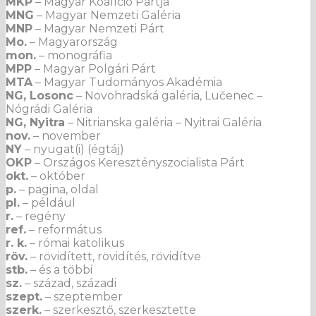
MKP
– Magyar Koalíció Pártja
MNG
– Magyar Nemzeti Galéria
MNP
– Magyar Nemzeti Párt
Mo.
– Magyarország
mon.
– monográfia
MPP
– Magyar Polgári Párt
MTA
– Magyar Tudományos Akadémia
NG, Losonc
– Novohradská galéria, Lučenec –
Nógrádi Galéria
NG, Nyitra
– Nitrianska galéria – Nyitrai Galéria
nov.
– november
NY
– nyugat(i) (égtáj)
OKP
– Országos Keresztényszocialista Párt
okt.
– október
p.
– pagina, oldal
pl.
– például
r.
– regény
ref.
– református
r. k.
– római katolikus
röv.
– rövidített, rövidítés, rövidítve
stb.
– és a többi
sz.
– század, századi
szept.
– szeptember
szerk.
– szerkesztő, szerkesztette