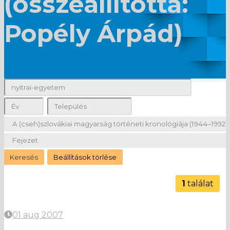
(összeállította:
Popély Árpád)
1
találat
01 aug 2007