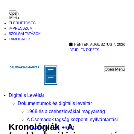
Open
Menu
ELÉRHETŐSÉG
IMPRESSZUM
SZOLGÁLTATÁSOK
TÁMOGATÓK
PÉNTEK, AUGUSZTUS 7, 2026
BEJELENTKEZÉS
Open Menu
Digitális Levéltár
Dokumentumok és digitális levéltár
1968 és a csehszlovákiai magyarság
A Csemadok tagság központi nyilvántartási
Kronológiák - A
jegyzéke (1949–1952)