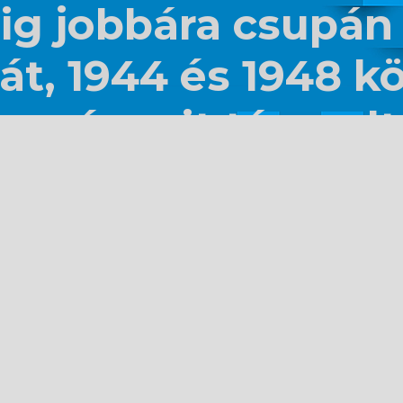
ig jobbára csupán
át, 1944 és 1948 kö
eményeit tárgyalta
tének feltárását c
pezi – s remélhető
jául is szolgál ma
magyarság 1944 és 
ologikus feldolgo