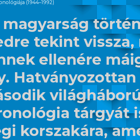
onológiája (1944–1992)
ai magyarság törté
edre tekint vissza
nnek ellenére mái
. Hatványozottan 
ásodik világhábor
ronológia tárgyát 
gi korszakára, ame