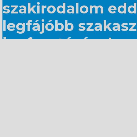
szakirodalom edd
legfájóbb szakasz
jogfosztásának es
magyarság történe
program részét ké
kutatások támpont
(cseh)szlovákiai 
történetének kron