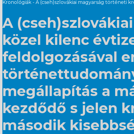
Kronológiák - A (cseh)szlovákiai magyarság történeti kr
A (cseh)szlováki
közel kilenc évtiz
feldolgozásával e
történettudomány
megállapítás a m
kezdődő s jelen k
második kisebbsé