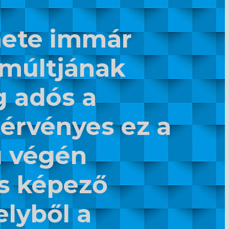
nete immár
, múltjának
g adós a
érvényes ez a
ú végén
is képező
lyből a