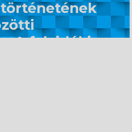
 történetének
zötti
. A felvidéki
élzó kutatási
leg a további
jd – a
1992 közötti
zása.