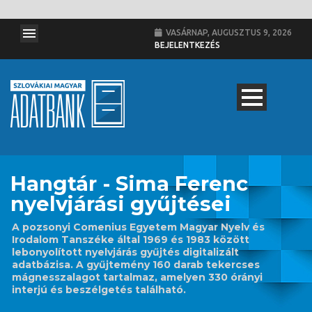
VASÁRNAP, AUGUSZTUS 9, 2026
BEJELENTKEZÉS
Hangtár - Sima Ferenc
nyelvjárási gyűjtései
A pozsonyi Comenius Egyetem Magyar Nyelv és
Irodalom Tanszéke által 1969 és 1983 között
lebonyolított nyelvjárás gyűjtés digitalizált
adatbázisa. A gyűjtemény 160 darab tekercses
mágnesszalagot tartalmaz, amelyen 330 órányi
interjú és beszélgetés található.