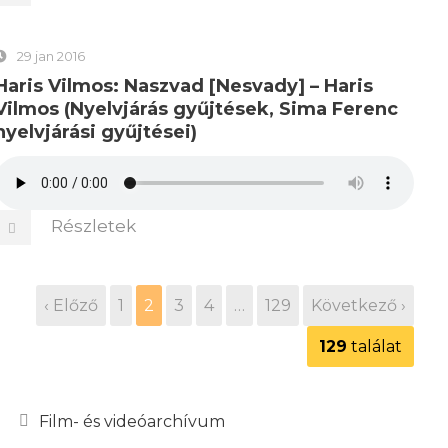
29 jan 2016
Haris Vilmos: Naszvad [Nesvady] – Haris
Vilmos (Nyelvjárás gyűjtések, Sima Ferenc
nyelvjárási gyűjtései)
Részletek
‹ Előző
1
2
3
4
…
129
Következő ›
129
találat
Film- és videóarchívum