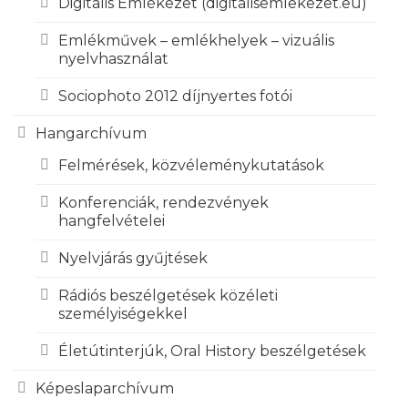
Digitális Emlékezet (digitalisemlekezet.eu)
Emlékművek – emlékhelyek – vizuális
nyelvhasználat
Sociophoto 2012 díjnyertes fotói
Hangarchívum
Felmérések, közvéleménykutatások
Konferenciák, rendezvények
hangfelvételei
Nyelvjárás gyűjtések
Rádiós beszélgetések közéleti
személyiségekkel
Életútinterjúk, Oral History beszélgetések
Képeslaparchívum