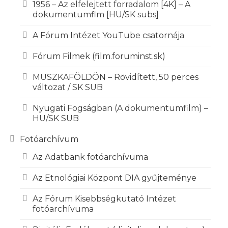
1956 – Az elfelejtett forradalom [4K] – A
dokumentumflm [HU/SK subs]
A Fórum Intézet YouTube csatornája
Fórum Filmek (film.foruminst.sk)
MUSZKAFÖLDÖN – Rövidített, 50 perces
változat / SK SUB
Nyugati Fogságban (A dokumentumfilm) –
HU/SK SUB
Fotóarchívum
Az Adatbank fotóarchívuma
Az Etnológiai Központ DIA gyűjteménye
Az Fórum Kisebbségkutató Intézet
fotóarchívuma