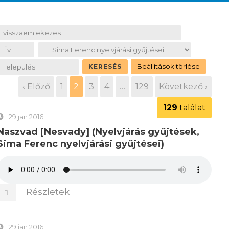
‹ Előző
1
2
3
4
…
129
Következő ›
129
találat
29 jan 2016
Naszvad [Nesvady] (Nyelvjárás gyűjtések,
Sima Ferenc nyelvjárási gyűjtései)
Részletek
29 jan 2016