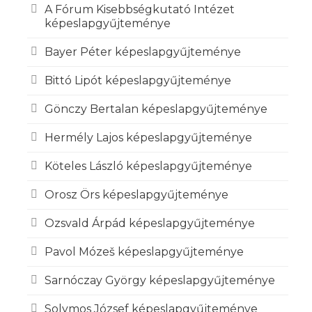
A Fórum Kisebbségkutató Intézet
képeslapgyűjteménye
Bayer Péter képeslapgyűjteménye
Bittó Lipót képeslapgyűjteménye
Gönczy Bertalan képeslapgyűjteménye
Hermély Lajos képeslapgyűjteménye
Köteles László képeslapgyűjteménye
Orosz Örs képeslapgyűjteménye
Ozsvald Árpád képeslapgyűjteménye
Pavol Mózeš képeslapgyűjteménye
Sarnóczay György képeslapgyűjteménye
Solymos József képeslapgyűjteménye