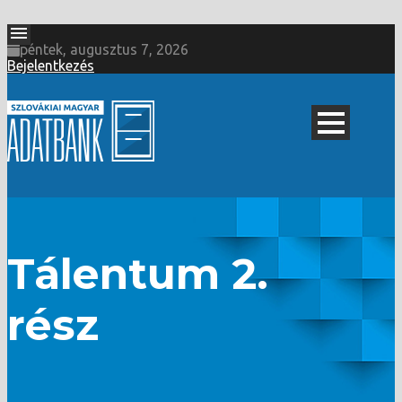
péntek, augusztus 7, 2026
Bejelentkezés
Tálentum 2.
rész