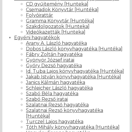
CD gyűjtemény [Hunteka]
Csemadok Könyvtár [Huntéka]
Folyóirattár
Gramma Könyvtár [Huntéka]
Szakdolgozatok [Hunteka]
Videókazetták [Hunteka]
Egyéni hagyatékok
Arany A. László hagyatéka
Dobos László könyvhagyatéka [Huntéka]
Fábry Zoltán hagyatéka
Gyönyör József iratai
Győry Dezső hagyatéka
Id. Tuba Lajos könyvhagyatéka [Huntéka]
Jakab István könyvhagyatéka [Huntéka]
Janics Kálmán hagyatéka
Schleicher László hagyatéka
Szabó Béla hagyatéka
Szabó Rezső iratai
Szalatnai Rezső hagyatéka
Szalatnai Rezső könyvhagyatéka
[Huntéka]
Turczel Lajos hagyatéka
Tóth Mihály könyvhagyatéka [Huntéka]