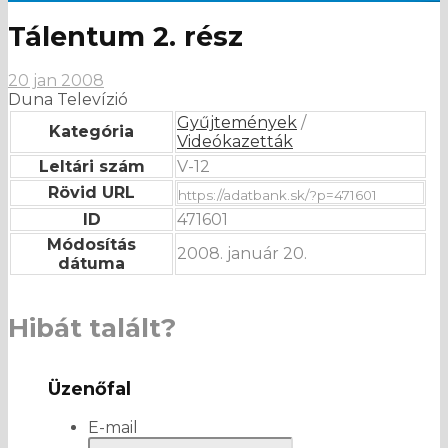
Tálentum 2. rész
20 jan 2008
Duna Televízió
Gyűjtemények
/
Kategória
Videókazetták
Leltári szám
V-12
Rövid URL
ID
471601
Módosítás
2008. január 20.
dátuma
Hibát talált?
Üzenőfal
E-mail