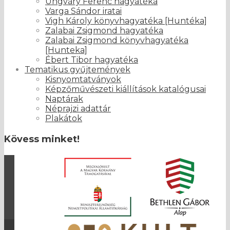
Ungváry Ferenc hagyatéka
Varga Sándor iratai
Vigh Károly könyvhagyatéka [Huntéka]
Zalabai Zsigmond hagyatéka
Zalabai Zsigmond könyvhagyatéka
[Hunteka]
Ébert Tibor hagyatéka
Tematikus gyűjtemények
Kisnyomtatványok
Képzőművészeti kiállítások katalógusai
Naptárak
Néprajzi adattár
Plakátok
Kövess minket!