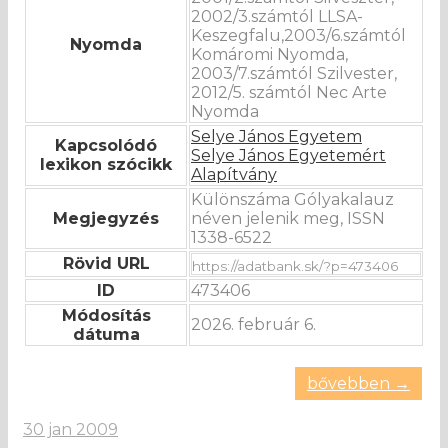
2002/3.számtól LLSA-
Keszegfalu,2003/6.számtól
Nyomda
Komáromi Nyomda,
2003/7.számtól Szilvester,
2012/5. számtól Nec Arte
Nyomda
Selye János Egyetem
Kapcsolódó
Selye János Egyetemért
lexikon szócikk
Alapítvány
Különszáma Gólyakalauz
Megjegyzés
néven jelenik meg, ISSN
1338-6522
Rövid URL
ID
473406
Módosítás
2026. február 6.
dátuma
bővebben →
30 jan 2009