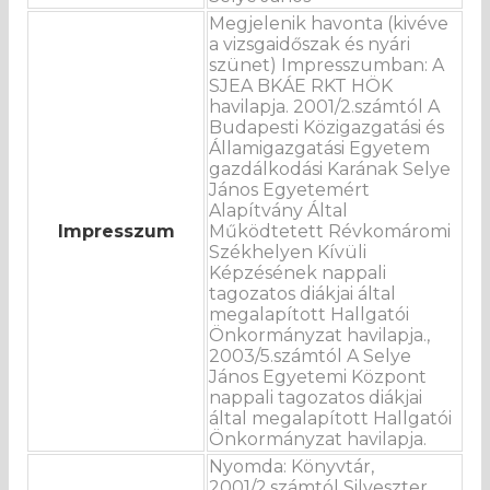
Megjelenik havonta (kivéve
a vizsgaidőszak és nyári
szünet) Impresszumban: A
SJEA BKÁE RKT HÖK
havilapja. 2001/2.számtól A
Budapesti Közigazgatási és
Államigazgatási Egyetem
gazdálkodási Karának Selye
János Egyetemért
Alapítvány Által
Impresszum
Működtetett Révkomáromi
Székhelyen Kívüli
Képzésének nappali
tagozatos diákjai által
megalapított Hallgatói
Önkormányzat havilapja.,
2003/5.számtól A Selye
János Egyetemi Központ
nappali tagozatos diákjai
által megalapított Hallgatói
Önkormányzat havilapja.
Nyomda: Könyvtár,
2001/2.számtól Silveszter,