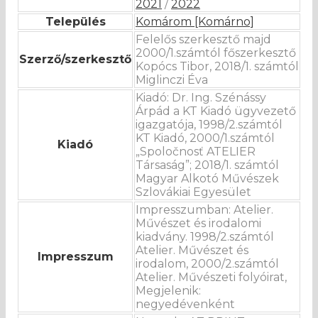
2021
/
2022
Település
Komárom [Komárno]
Felelős szerkesztő majd
2000/1.számtól főszerkesztő
Szerző/szerkesztő
Kopócs Tibor, 2018/1. számtól
Miglinczi Éva
Kiadó: Dr. Ing. Szénássy
Árpád a KT Kiadó ügyvezető
igazgatója, 1998/2.számtól
KT Kiadó, 2000/1.számtól
Kiadó
„Spoločnosť ATELIER
Társaság”; 2018/1. számtól
Magyar Alkotó Művészek
Szlovákiai Egyesület
Impresszumban: Atelier.
Művészet és irodalomi
kiadvány. 1998/2.számtól
Atelier. Művészet és
Impresszum
irodalom, 2000/2.számtól
Atelier. Művészeti folyóirat,
Megjelenik:
negyedévenként