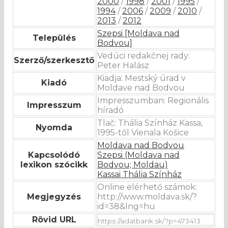
2000
/
1998
/
2001
/
1995
/
1994
/
2006
/
2009
/
2010
/
2013
/
2012
Szepsi [Moldava nad
Település
Bodvou]
Vedúci redakčnej rady:
Szerző/szerkesztő
Peter Halász
Kiadja: Mestský úrad v
Kiadó
Moldave nad Bodvou
Impresszumban: Regionális
Impresszum
híradó
Tlač: Thália Színház Kassa,
Nyomda
1995-től Vienala Košice
Moldava nad Bodvou
Kapcsolódó
Szepsi (Moldava nad
lexikon szócikk
Bodvou; Moldau)
Kassai Thália Színház
Online elérhető számok:
Megjegyzés
http://www.moldava.sk/?
id=38&lng=hu
Rövid URL