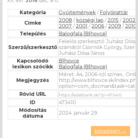
XII. évf.
2016
dec. 8 o.
Kategória
Gyűjtemények
/
Folyóirattár
2008
/
községi lap
/
2015
/
2002
Címke
2007
/
2001
/
2006
/
2009
/
2010
Település
Balogfala [Blhovce]
Felelős szerkesztő: Juhász Dósa 
Szerző/szerkesztő
számától Csörnök György, Szerkes
Juhász Dósa János
Kapcsolódó
Blhovce
lexikon szócikk
Balogfala (Blhovce)
Méret: A4, 2006-tól színes ; Onl
Megjegyzés
http://www.blhovce.sk/index.ph
option=com_docman&task=cat_
Rövid URL
ID
473410
Módosítás
2024. január 29.
dátuma
bővebben →