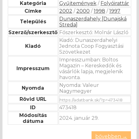
Kategória
Gyűjtemények
/
Folyóirattár
Címke
2002
/
2000
/
1998
/
1997
Dunaszerdahely [Dunajská
Település
Streda]
Szerző/szerkesztő
Főszerkesztő: Molnár László
Kiadó: Dunaszerdahelyi
Kiadó
Jednota Coop Fogyasztási
Szövetkezet
Impresszumban: Boltos
Magazin – Kereskedők és
Impresszum
vásárlók lapja, megjelenik
havonta.
Nyomda: Valeur
Nyomda
Nagymegyer
Rövid URL
ID
473418
Módosítás
2024. január 29.
dátuma
bővebben →