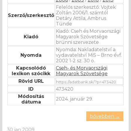
Felelős szerkesztő: Vojtek
Zoltán 2006/1. számtól
Szerző/szerkesztő
Detáry Attila, Ambrus
Tünde
Kiadó: Cseh és Morvaországi
Kiadó
Magyarok Szövetsége
brünni szervezete
Nyomda: Nakladatelství a
Nyomda
vydavatelství MiS – Brno évf.
2002 1-2 sz. 30 o.
Kapcsolódó
Cseh- és Morvaországi
lexikon szócikk
Magyarok Szövetsége
Rövid URL
ID
473420
Módosítás
2024. január 29.
dátuma
bővebben →
30 jan 2009