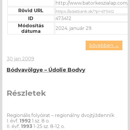
http://www.batorkeszialap.com
Rövid URL
ID
473412
Módosítás
2024. január 29.
dátuma
bővebben →
30 jan 2009
Bódvavölgye – Údolie Bodvy
Részletek
Regionális folyóirat – regionálny dvojtýždenník
I. évf.
1992
1 sz. 8 o.
II. évf.
1993
1-25 sz. 8-12 o.