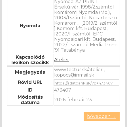
Nyomda: AZ PRINT
Érsekújvár, 1998/2.számtól
Komáromi Nyomda (Mo.),
2003/1.számtól Necarte s.r.o.
Komárom, ., [2019/2. számtól
Nyomda
] Komom kft. Budapest,
[2020/1. számtól] EPC
Nyomdaipari kft. Budapest,
2022/1. számtól Media-Press
’91 Tatabánya
Kapcsolódó
Atelier
lexikon szócikk
www.tectus.sk/atelier ,
Megjegyzés
kopocs@inmail.sk
Rövid URL
ID
473407
Módosítás
2026. február 23.
dátuma
bővebben →