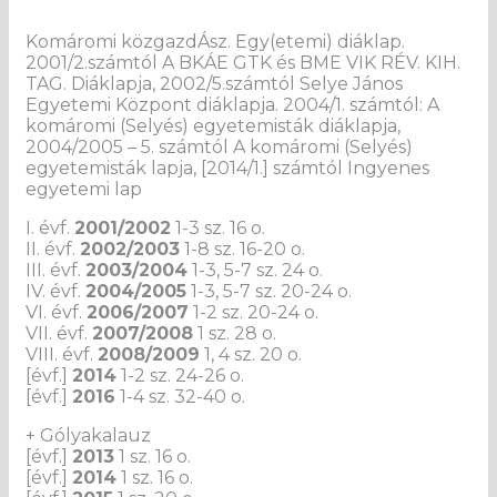
Komáromi közgazdÁsz. Egy(etemi) diáklap.
2001/2.számtól A BKÁE GTK és BME VIK RÉV. KIH.
TAG. Diáklapja, 2002/5.számtól Selye János
Egyetemi Központ diáklapja. 2004/1. számtól: A
komáromi (Selyés) egyetemisták diáklapja,
2004/2005 – 5. számtól A komáromi (Selyés)
egyetemisták lapja, [2014/1.] számtól Ingyenes
egyetemi lap
I. évf.
2001/2002
1-3 sz. 16 o.
II. évf.
2002/2003
1-8 sz. 16-20 o.
III. évf.
2003/2004
1-3, 5-7 sz. 24 o.
IV. évf.
2004/2005
1-3, 5-7 sz. 20-24 o.
VI. évf.
2006/2007
1-2 sz. 20-24 o.
VII. évf.
2007/2008
1 sz. 28 o.
VIII. évf.
2008/2009
1, 4 sz. 20 o.
[évf.]
2014
1-2 sz. 24-26 o.
[évf.]
2016
1-4 sz. 32-40 o.
+ Gólyakalauz
[évf.]
2013
1 sz. 16 o.
[évf.]
2014
1 sz. 16 o.