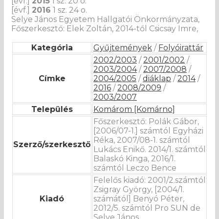
[évf.]
2015
1 sz. 20 o.
[évf.]
2016
1 sz. 24 o.
Selye János Egyetem Hallgatói Önkormányzata,
Főszerkesztő: Elek Zoltán, 2014-től Csicsay Imre,
Kategória
Gyűjtemények
/
Folyóirattár
2002/2003
/
2001/2002
/
2003/2004
/
2007/2008
/
Címke
2004/2005
/
diáklap
/
2014
/
2016
/
2008/2009
/
2003/2007
Település
Komárom [Komárno]
Főszerkesztő: Polák Gábor,
[2006/07-1.] számtól Egyházi
Réka, 2007/08-1. számtól
Szerző/szerkesztő
Lukács Enikő. 2014/1. számtól
Balaskó Kinga, 2016/1.
számtól Leczo Bence
Felelős kiadó: 2001/2.számtól
Zsigray György, [2004/1.
Kiadó
számától] Benyó Péter,
2012/5. számtól Pro SUN de
Selye János