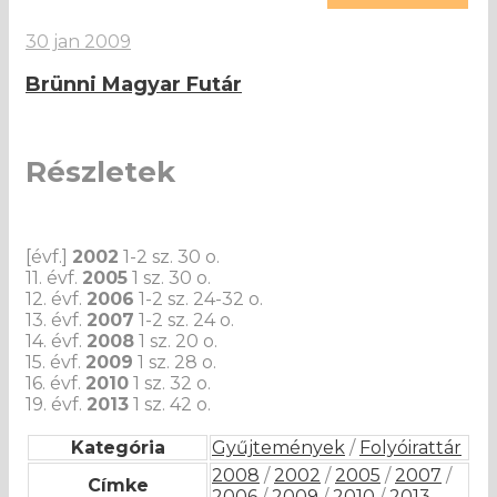
30 jan 2009
Brünni Magyar Futár
Részletek
[évf.]
2002
1-2 sz. 30 o.
11. évf.
2005
1 sz. 30 o.
12. évf.
2006
1-2 sz. 24-32 o.
13. évf.
2007
1-2 sz. 24 o.
14. évf.
2008
1 sz. 20 o.
15. évf.
2009
1 sz. 28 o.
16. évf.
2010
1 sz. 32 o.
19. évf.
2013
1 sz. 42 o.
Kategória
Gyűjtemények
/
Folyóirattár
2008
/
2002
/
2005
/
2007
/
Címke
2006
/
2009
/
2010
/
2013