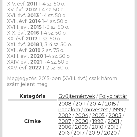
XIV. évf.
2011
1-4 sz. 50 o.
XV. évf.
2012
1-4 sz. 50 o.
XVI. évf.
2013
1-4 sz. 50 o.
XVII. évf.
2014
1-4 sz. 50 o.
XVIII. évf.
2015
1-3 sz. 50 o.
XIX. évf.
2016
1-4 sz. 50 o.
XX. évf.
2017
1. sz. 50 o.
XXI. évf.
2018
1, 3-4 sz. 50 o.
XXII. évf.
2019
2 sz. 75 o.
XXIII. évf.
2020
1-4 sz. 50 o.
XXIV. évf.
2021
1-4 sz. 50 o.
XXV. évf.
2022
1-2 sz. 50 o.
Megjegyzés: 2015-ben (XVIII. évf.) csak három
szám jelent meg.
Kategória
Gyűjtemények
/
Folyóirattár
2008
/
2011
/
2014
/
2015
/
irodalom
/
művészet
/
1999
/
2002
/
2004
/
2005
/
2003
/
Címke
2007
/
2000
/
1998
/
2001
/
2006
/
2009
/
2010
/
2013
/
2016
/
2017
/
2019
/
2020
/